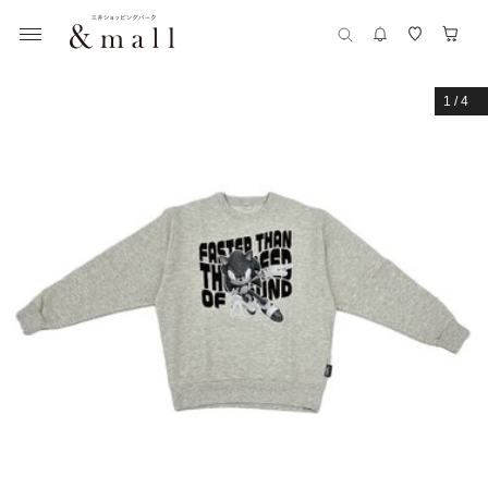
1
/
4