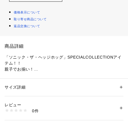
価格表示について
取り寄せ商品について
返品交換について
商品詳細
「ソニック・ザ・ヘッジホッグ」SPECIALCOLLECTIONアイ
テム！！
親子でお揃い！
【デザインポイント】
ミニ裏毛のワイドシルエットのプルオーバーには、フロントに
サイズ詳細
性別：
キッズ・ベビー
は大きなソニックをプリント！！
カテゴリー：
ファッション
 ＞ 
トップス
 ＞ 
スウェット
素材：本体：綿60% 本体：ポリエステル40% リブ部分：綿57% リブ部
ソニックを主張したいかたにオススメ！！
分：ポリエステル38% リブ部分：ポリウレタン5%
レビュー
生産国：中国
0件
ーーーーーーーーー
洗濯：液温は30℃を限度とし、洗濯機で弱い洗濯処理ができる
漂白処理はできない
※モデル着用写真より商品写真が最も実物に近い色味です。
洗濯処理後のタンブル乾燥処理はできない
日陰でのつり干し乾燥がよい