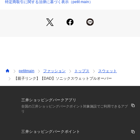
※商品の色味は、撮影場所や光のあたり具合などにより色味が
特定商取引に関する法律に基づく表示（petit main）
アイロン仕上げ処理はできない
ドライクリーニングができない
違って見える場合が御座います 。
ウエットクリーニング処理ができる非常に弱い処理
裏返してネット使用
また、お客様のお使いのPCのモニター環境などにより色味が
※詳しい洗濯方法については、商品の品質表示タグをご覧ください
商品番号：
3510100003513 
（モール）
違って見える場合が御座います。
6651224 （ショップ）
予めご了承の上ご注文下さい。
【透け感】透けない
【生地の厚さ】普通
【伸縮性】あり
【裏地】なし
petitmain
ファッション
トップス
スウェット
【ポケット】なし
【親子リンク】【DAD】ソニックスウェットプルオーバー
【アジャスター】なし
三井ショッピングパークアプリ
全国の三井ショッピングパークポイント対象施設でご利用できるアプ
リ
三井ショッピングパークポイント