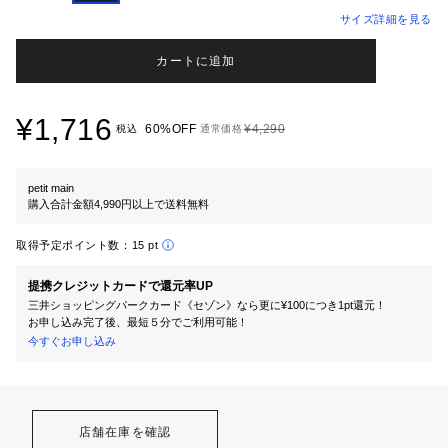
サイズ詳細を見る
カートに追加
¥1,716
60%OFF
¥4,290
税込
通常価格
petit main
購入合計金額4,990円以上で送料無料
取得予定ポイント数：
15 pt
提携クレジットカードで還元率UP
三井ショッピングパークカード《セゾン》なら更に¥100につき1pt還元！
お申し込み完了後、最短５分でご利用可能！
今すぐお申し込み
店舗在庫を確認