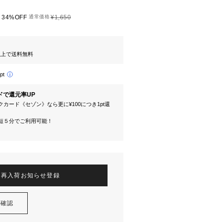
34%OFF
通常価格
¥1,650
円以上で送料無料
pt
ドで還元率UP
カード《セゾン》なら更に¥100につき1pt還
短５分でご利用可能！
再入荷お知らせ登録
を確認