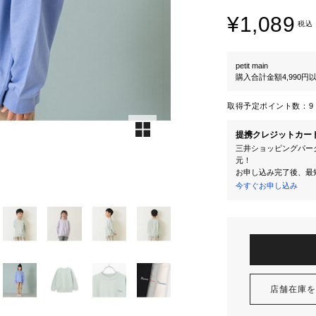
¥1,089
税込
petit main
購入合計金額4,990
取得予定ポイント数：
9 
提携クレジットカー
三井ショッピングパーク
元！
お申し込み完了後、最
今すぐお申し込み
店舗在庫