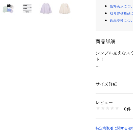
価格表示につ
取り寄せ商品
返品交換につ
商品詳細
シンプル見えなス
ト！
【デザインポイン
楽しい配色で都市
6色とカラー展開
サイズ詳細
性別：
キッズ・ベビ
お揃いコーデにも
カテゴリー：
ファッ
素材：本体：綿100
5%
レビュー
【スタイリング】
生産国：中国
0件
飽きのこないシン
洗濯：液温は30℃
漂白処理はできない
合わせやすく、毎
洗濯処理後のタンブ
日陰でのつり干し乾
ーーーーーーーー
特定商取引に関する法律に基
アイロン仕上げ処理
ドライクリーニング