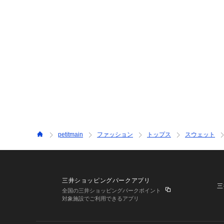
petitmain
ファッション
トップス
スウェット
三井ショッピングパークアプリ
三
全国の三井ショッピングパークポイント
対象施設でご利用できるアプリ