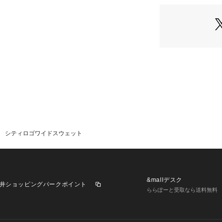
※モデル着用写真
ウエットクリーニン
す。
裏返してネット使用
※商品の色味は、
※詳しい洗濯方法に
い
色味が違って見え
商品番号：
35101000
また、お客様のお
2251203 （ショッ
味が違って見える
注文下さい。
【透け感】透けな
【生地の厚さ】普
【伸縮性】あり
【裏地】なし
【ポケット】なし
シティロゴワイドスウェット
&mallデスク
井ショッピングパークポイント
ららぽーと受取なら送料無料