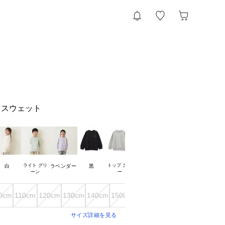
ドスウェット
ライト グリ

トップ グレ

白
ラベンダー
黒
0cm
110cm
120cm
130cm
140cm
150cm
サイズ詳細を見る