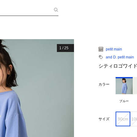
1
/
25
petit main
and D. petit main
シティロゴワイ
カラー
ブルー
90cm
10
サイズ