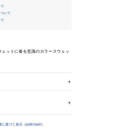
いて
について
いて
ウェットに春を意識のカラースウェッ
ト】
名を胸元にワンポイント刺繍！
も豊富なので、イロチ買いや兄弟での
ー
おすすめです！
ション
 ＞ 
トップス
 ＞ 
スウェット
% リブ部分：綿95% リブ部分：ポリウレタン
プルデザインなのでどんなボトムとも
を限度とし、洗濯機で弱い洗濯処理ができる
日でも着たくなるような1枚です。
ル乾燥処理はできない
燥がよい
ー
づく表示（petit main）
はできない
ができない