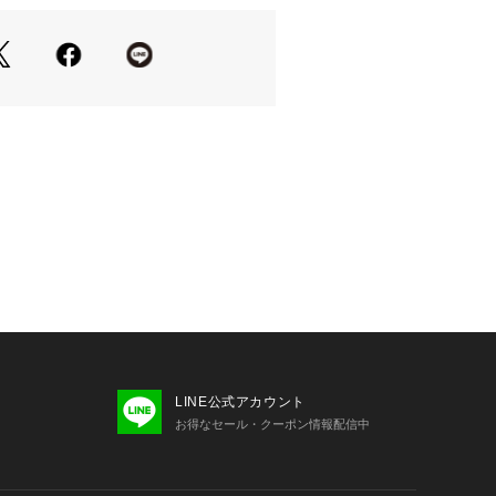
より商品写真が最も実物に近い色味で
グ処理ができる非常に弱い処理
撮影場所や光のあたり具合などにより
ついては、商品の品質表示タグをご覧くださ
る場合が御座います 。
03461 
（モール）
使いのPCのモニター環境などにより色
プ）
場合が御座います。予めご了承の上ご
い
通
LINE公式アカウント
お得なセール・クーポン情報配信中