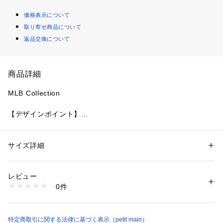
価格表示について
取り寄せ商品について
返品交換について
商品詳細
MLB Collection 
【デザインポイント】
ワイドシルエットのパーカー。
カンガルーポケットでロゴが切れたデザインがリメイク風でか
っこいい！肩やフード部分にも刺繍を施しどこから見てもおし
サイズ詳細
性別：
キッズ・ベビー
ゃれな主役級スウェットです。
カテゴリー：
ファッション
 ＞ 
トップス
 ＞ 
パーカー
素材：本体：綿71% 本体：ポリエステル29% リブ：綿95% リブ：ポリウ
【スタイリング】
レタン5%
レビュー
ルーズなパンツやシャカシャカパンツと合わせたストリートな
生産国：中国
0件
スタイリングがおすすめです！
洗濯：液温は30℃を限度とし、洗濯機で弱い洗濯処理ができる
漂白処理はできない
洗濯処理後のタンブル乾燥処理はできない
ーーーーーーーーー
日陰でのつり干し乾燥がよい
※モデル着用写真より商品写真が最も実物に近い色味です。
特定商取引に関する法律に基づく表示（petit main）
アイロン仕上げ処理はできない