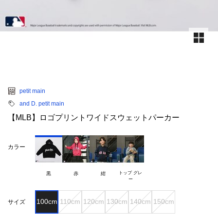
petit main
and D. petit main
【MLB】ロゴプリントワイドスウェットパーカー
カラー
トップ グレ

黒
赤
紺
100cm
110cm
120cm
130cm
140cm
150cm
サイズ