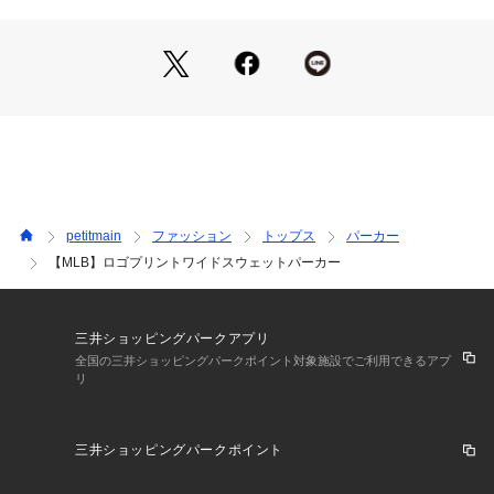
ドライクリーニングができない
※商品の色味は、撮影場所や光のあたり具合などにより色味が
ウエットクリーニング処理ができる非常に弱い処理
違って見える場合が御座います 。
裏返してネット使用
また、お客様のお使いのPCのモニター環境などにより色味が
※詳しい洗濯方法については、商品の品質表示タグをご覧ください
商品番号：
3510100003321 
（モール）
違って見える場合が御座います。
2244244 （ショップ）
予めご了承の上ご注文下さい。
【透け感】透けない
【生地の厚さ】普通
【伸縮性】あり
【裏地】なし
petitmain
ファッション
トップス
パーカー
【ポケット】あり
【MLB】ロゴプリントワイドスウェットパーカー
【アジャスター】なし
三井ショッピングパークアプリ
全国の三井ショッピングパークポイント対象施設でご利用できるアプ
リ
三井ショッピングパークポイント