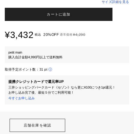
サイズ詳細を見る
カートに追加
¥3,432
20%OFF
¥4,290
税込
通常価格
petit main
購入合計金額4,990円以上で送料無料
取得予定ポイント数：
31 pt
提携クレジットカードで還元率UP
三井ショッピングパークカード《セゾン》なら更に¥100につき1pt還元！
お申し込み完了後、最短５分でご利用可能！
今すぐお申し込み
店舗在庫を確認