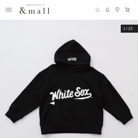
1
/
23