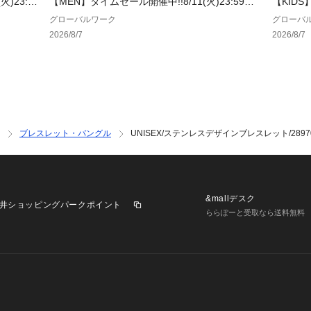
)23:59
【MEN】タイムセール開催中!!8/11(火)23:59ま
【KIDS
で♪
で♪
グローバルワーク
グローバ
2026/8/7
2026/8/7
ブレスレット・バングル
UNISEX/ステンレスデザインブレスレット/2897
&mallデスク
井ショッピングパークポイント
ららぽーと受取なら送料無料