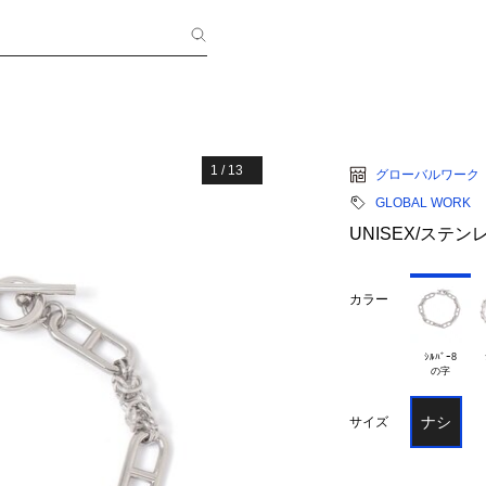
1
/
13
グローバルワーク
GLOBAL WORK
UNISEX/ステン
カラー
ｼﾙﾊﾞｰ8

ナシ
サイズ