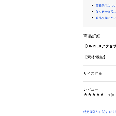
価格表示につ
取り寄せ商品
返品交換につ
商品詳細
【UNISEXアクセ
【素材/機能】
ステンレス製
【デザイン】
サイズ詳細
性別：
レディース
マンテルとTバー
カテゴリー：
ファッ
ット・バングル
シンプルのチェー
素材：ステンレス
レビュー
す。
1件
目立たずではある
商品番号：
34500000
289708 （ショップ
ムです。
レディースサイズ
大きいサイズを探
特定商取引に関する法