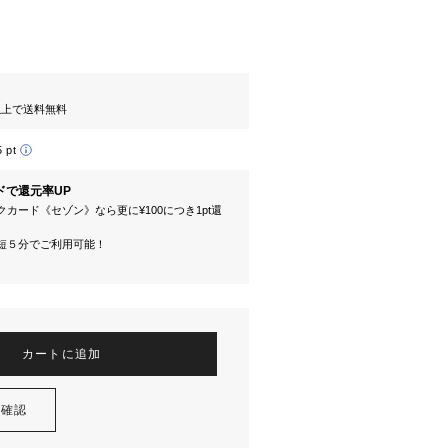
円以上で送料無料
5 pt
ドで還元率UP
カード《セゾン》なら更に¥100につき1pt還
短５分でご利用可能！
カートに追加
を確認