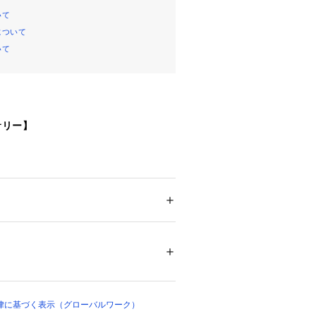
いて
について
いて
サリー】
メンズ
仕様のブレスレットです。
ション
 ＞ 
腕時計・アクセサリー
 ＞ 
ブレスレ
ンで丁度よい長さとボリューム感で
が、目を引く存在になってくるアイテ
13880 
（モール）
）
より大き目なので、
している女性の方にもおすすめです。
律に基づく表示（グローバルワーク）