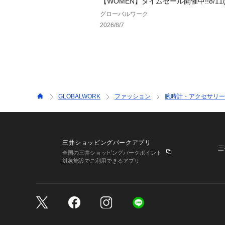
【WOMEN】タイムセール開催中!!8/11(火
まで♪
グローバルワーク
2026/8/7
GLOBALWORK
ファッション
腕時計・アクセサリー
三井ショッピングパークアプリ
三
全国の三井ショッピングパークポイント
対象施設でご利用できるアプリ