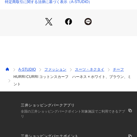
特定商取引に関する法律に基づく表示（A-STUDIO）
 クリアケース入りで、贈り物としてもお使いいただけます。
 【素材】
 綿 100％
 【サイズ】
 約50ｃｍ×50ｃｍ
 【スカーフリング】
A-STUDIO
ファッション
スーツ・ネクタイ
チーフ
 スカーフの両端をリングに通すことで、簡単にスカーフがき
HURRI CURRI コットンスカーフ ハーネス × ホワイト、ブラウン、ミ
れいに着用できます。
ント
 ※リングの色はランダムでお届けいたします。
 ※リングはなくなり次第終了になります。
三井ショッピングパークアプリ
 【 HURRI　CURRI（ハリクリ）】
全国の三井ショッピングパークポイント対象施設でご利用できるアプ
 Made in Japan をコンセプトにシルクを中心に素材に拘った
リ
レディースストール。
 テキスタイルのテクニックを駆使した、自由で大人可愛いフ
ァッションアイテム 
三井ショッピングパークポイント