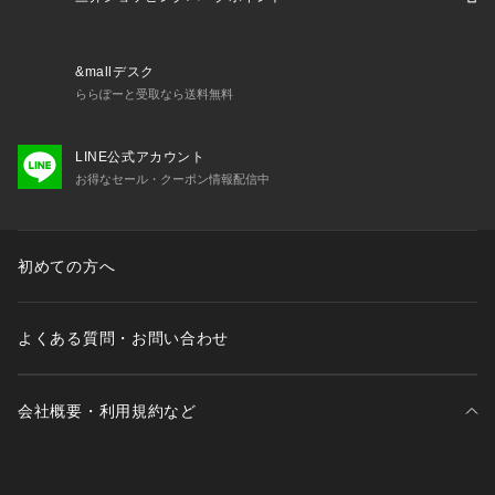
 【おすすめシーン】
&mallデスク
 ワンポイント　コーディネート　ギフト　贈物　母の日　敬
ららぽーと受取なら送料無料
老の日　お祝い　プチギフト　ギフトBOX　誕生日　プレゼン
ト
LINE公式アカウント
お得なセール・クーポン情報配信中
初めての方へ
よくある質問・お問い合わせ
会社概要・利用規約など
三井不動産が展開する商業施設一覧