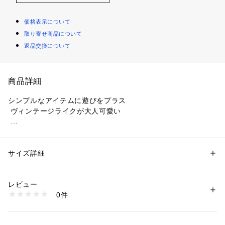
価格表示について
取り寄せ商品について
返品交換について
商品詳細
シンプルなアイテムに遊びをプラス
 ヴィンテージライクが大人可愛い
「HURRI　CURRI　コットンスカーフ」
　～期間限定スカーフリング付き～
サイズ詳細
性別：
レディース
カテゴリー：
ファッション
 ＞ 
スーツ・ネクタイ
 ＞ 
チーフ
タグ：
スカーフ
ハンカチ
プレゼント
素材：綿 100％
レビュー
 やわらかで肌ざわりの良いCotton100％のハンカチーフです。
0件
 鮮やかなカラーと、ハーネス(馬具)をモチーフにしたデザイン
商品番号：
3070100000161 
（モール）
653372401 （ショップ）
で、
 コーディネートの幅が広がります。