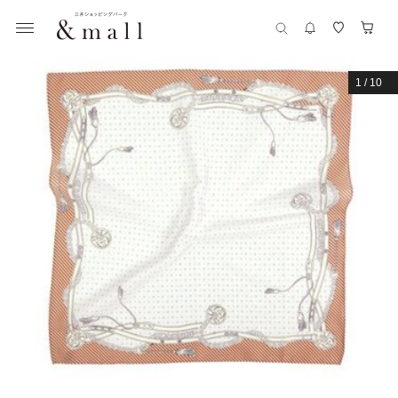
1
/
10