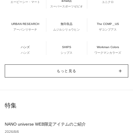
&mall店
エービーシー・マート
ユニクロ
スーパースポーツゼビオ
URBAN RESEARCH
無印良品
The COMP＿US
アーバンリサーチ
ムジルシリョウヒン
ザコンプアス
ハンズ
SHIPS
Workman Colors
ハンズ
シップス
ワークマンカラーズ
もっと見る
特集
NANO universe WEB限定アイテムのご紹介
2026/8/6