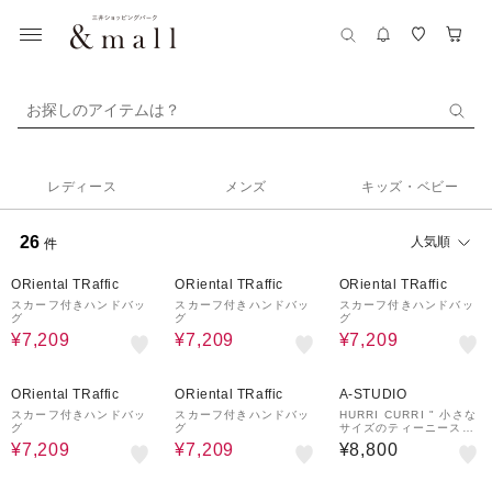
お探しのアイテムは？
レディース
メンズ
キッズ・ベビー
26
人気順
件
19%OFF
¥1,000
19%OFF
¥1,000
19%OFF
¥1,000
クーポン
クーポン
クーポン
ORiental TRaffic
ORiental TRaffic
ORiental TRaffic
スカーフ付きハンドバッ
スカーフ付きハンドバッ
スカーフ付きハンドバッ
グ
グ
グ
¥7,209
¥7,209
¥7,209
19%OFF
¥1,000
19%OFF
¥1,000
クーポン
クーポン
ORiental TRaffic
ORiental TRaffic
A-STUDIO
スカーフ付きハンドバッ
スカーフ付きハンドバッ
HURRI CURRI " 小さな
グ
グ
サイズのティーニースカ
ーフ "
¥7,209
¥7,209
¥8,800
55%OFF