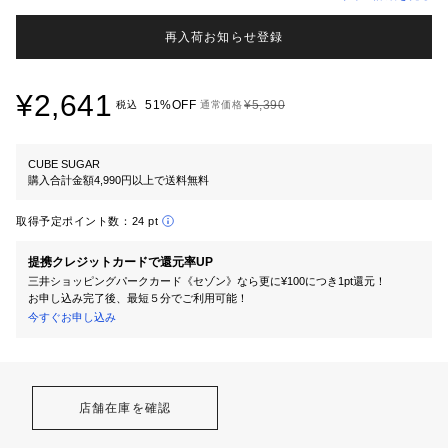
再入荷お知らせ登録
¥2,641
51%OFF
¥5,390
税込
通常価格
CUBE SUGAR
購入合計金額4,990円以上で送料無料
取得予定ポイント数：
24 pt
提携クレジットカードで還元率UP
三井ショッピングパークカード《セゾン》なら更に¥100につき1pt還元！
お申し込み完了後、最短５分でご利用可能！
今すぐお申し込み
店舗在庫を確認