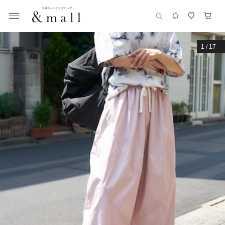
1
/
17