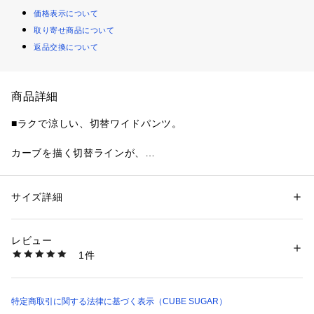
価格表示について
取り寄せ商品について
返品交換について
商品詳細
■ラクで涼しい、切替ワイドパンツ。

カーブを描く切替ラインが、

いつものワイドパンツをちょっぴり新鮮に。

ゆるっとラクに穿けるのに、

サイズ詳細
性別：
レディース
やわらかく丸みのあるシルエットで、

カテゴリー：
ファッション
 ＞ 
パンツ
 ＞ 
ロングパンツ
素材：ポリエステル100%
自然と雰囲気のある着こなしに。

生産国：中国
レビュー
洗濯：洗濯機洗い可|家庭洗濯|ドライクリーニング |石油系ドライクリーニ
1件
少し短めの丈感だから、

ング|ウェットクリーニング
※詳しい洗濯方法については、商品の品質表示タグをご覧ください
足もとまで軽やかにまとまります。

商品番号：
2950000006493 
（モール）
96042002 （ショップ）
暑い日もさらっと穿けて、

特定商取引に関する法律に基づく表示（CUBE SUGAR）