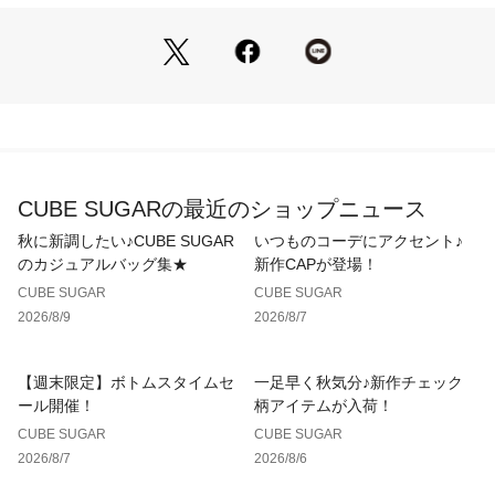
Tシャツを合わせるだけでサマになる。

この夏、つい頼ってしまいそうな一本です。

※モニター・環境等により実際の商品と多少色味が異なって表
CUBE SUGARの最近のショップニュース
秋に新調したい♪CUBE SUGAR
いつものコーデにアクセント♪
のカジュアルバッグ集★
新作CAPが登場！
CUBE SUGAR
CUBE SUGAR
2026/8/9
2026/8/7
【週末限定】ボトムスタイムセ
一足早く秋気分♪新作チェック
ール開催！
柄アイテムが入荷！
CUBE SUGAR
CUBE SUGAR
2026/8/7
2026/8/6