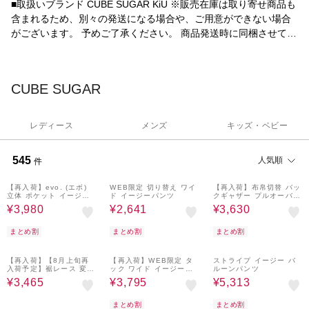
■取扱いブランド CUBE SUGAR KiU ※販売在庫は取り寄せ商品も
含まれるため、別々の発送になる場合や、ご用意ができない場合
がございます。 予めご了承ください。 商品発送時に同梱させてい
ただいております「お買い上げ明細書」をCUBE SUGARの店舗に
お持ちいただきますと、お買い上げ金額1%分のCUBE SUGARポ
イントを付与させていただきます。 ポイントは1ポイント1円とし
CUBE SUGAR
てご利用いただけます。 期限は商品をお受け取りになってから1
週間以内とさせていただきます。 是非ご利用くださいませ。
レディース
メンズ
キッズ・ベビー
545
人気順
件
38%OFF
¥300
51%OFF
40%OFF
¥300
クーポン
クーポン
おすすめ
【再入荷】evo. (エボ)
おすすめ
WEB限定 切り替え ワイ
おすすめ
【再入荷】布帛切替 バッ
立体 ポケット イージー
ド イージーパンツ
クギャザー プルオーバー
コクーンパンツ
Tシャツ
¥3,980
¥2,641
¥3,630
まとめ割
まとめ割
まとめ割
30%OFF
¥300
50%OFF
¥300
30%OFF
¥300
クーポン
クーポン
クーポン
おすすめ
【再入荷】【8月上旬再
おすすめ
【再入荷】WEB限定 タ
おすすめ
ストライプ イージー バ
入荷予定】裾レース 変形
ック ワイド イージーパ
ルーンパンツ
プルオーバー Tシャツ
ンツ
¥3,465
¥3,795
¥5,313
まとめ割
まとめ割