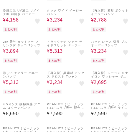
40%OFF
¥300
40%OFF
¥300
35%OFF
クーポン
クーポン
おすすめ
冷感天竺 UV加工 リメイ
おすすめ
タック ワイド イージー
おすすめ
【再入荷】変形 ポケット
ク風 前開き パーカー
パンツ
イージーパンツ
¥4,158
¥3,234
¥2,788
まとめ割
まとめ割
まとめ割
40%OFF
¥300
30%OFF
¥300
40%OFF
¥300
クーポン
クーポン
クーポン
おすすめ
26/-天竺 カットソー フ
おすすめ
ドライタッチ シアー サ
おすすめ
バック レース 切替 プル
リンジ付 ヤッコ Tシャツ
イドスリット テーラード
オーバー Tシャツ
ジャケット
¥3,894
¥5,313
¥3,234
まとめ割
まとめ割
まとめ割
30%OFF
¥300
40%OFF
¥300
50%OFF
クーポン
クーポン
おすすめ
涼しい エアリー バルー
おすすめ
【再入荷】異素材 ミック
おすすめ
【再入荷】レーヨン × ナ
ンパンツ
ス ドロスト Tシャツ
イロン ワッシャー ギャ
ザー プルオーバー ブラ
¥5,313
¥3,234
¥2,695
ウス
まとめ割
まとめ割
まとめ割
¥300
¥300
¥300
クーポン
クーポン
クーポン
おすすめ
4.5オンス 接触冷感 デニ
おすすめ
PEANUTS ( ピーナッツ
おすすめ
PEANUTS ( ピーナッツ
ム コクーンパンツ
) 32/-スラブ天竺 配色 ワ
) 32/-スラブ天竺 ライン
イド Tシャツ
入り 7分袖 プルオーバー
¥8,690
¥7,590
¥7,590
Tシャツ
¥300
¥300
¥300
クーポン
クーポン
クーポン
おすすめ
PEANUTS ( ピーナッツ
おすすめ
PEANUTS ( ピーナッツ
PEANUTS ( ピーナッツ
) キャンバス ビッグ トー
) キャンバス トートバッ
) キャンバス ビッグ トー