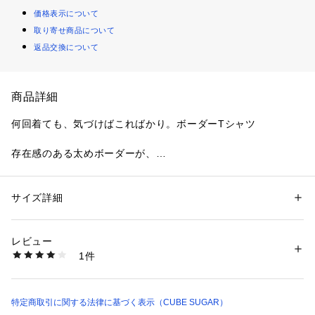
価格表示について
取り寄せ商品について
返品交換について
商品詳細
何回着ても、気づけばこればかり。ボーダーTシャツ

存在感のある太めボーダーが、

コーデにほどよいアクセントを添えてくれます。

体のラインをゆったり包むワイドな身幅。

サイズ詳細
性別：
レディース
気負わず着られて、どこか落ち着く一枚に。

カテゴリー：
ファッション
 ＞ 
トップス
 ＞ 
Tシャツ・カットソー
素材：綿100%
生産国：中国
レビュー
背裏はネーム仕様で、

商品番号：
2950000000454 
（モール）
1件
肌あたりにもやさしく仕上げました。

17104624 （ショップ）
スクエア型のボトルに入れてお届け。

ちょっとした特別感も、うれしいポイントです。

特定商取引に関する法律に基づく表示（CUBE SUGAR）