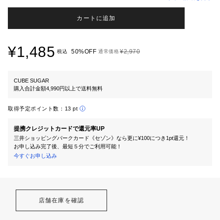
カートに追加
¥1,485
50%OFF
¥2,970
税込
通常価格
CUBE SUGAR
購入合計金額4,990円以上で送料無料
取得予定ポイント数：
13 pt
提携クレジットカードで還元率UP
三井ショッピングパークカード《セゾン》なら更に¥100につき1pt還元！
お申し込み完了後、最短５分でご利用可能！
今すぐお申し込み
店舗在庫を確認