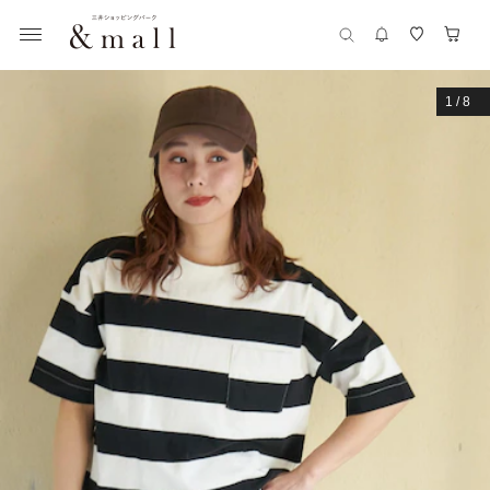
1
/
8