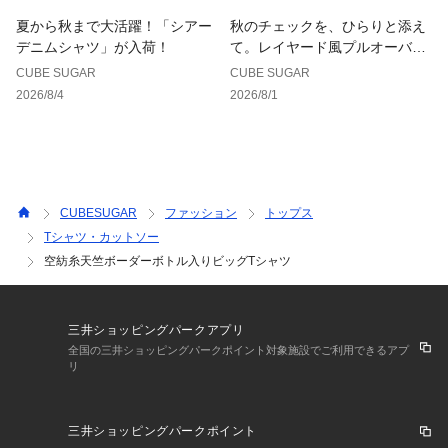
夏から秋まで大活躍！「シアー
秋のチェックを、ひらりと添え
デニムシャツ」が入荷！
て。レイヤード風プルオーバー
が登場！
CUBE SUGAR
CUBE SUGAR
2026/8/4
2026/8/1
CUBESUGAR
ファッション
トップス
Tシャツ・カットソー
空紡糸天竺ボーダーボトル入りビッグTシャツ
三井ショッピングパークアプリ
全国の三井ショッピングパークポイント対象施設でご利用できるアプ
リ
三井ショッピングパークポイント