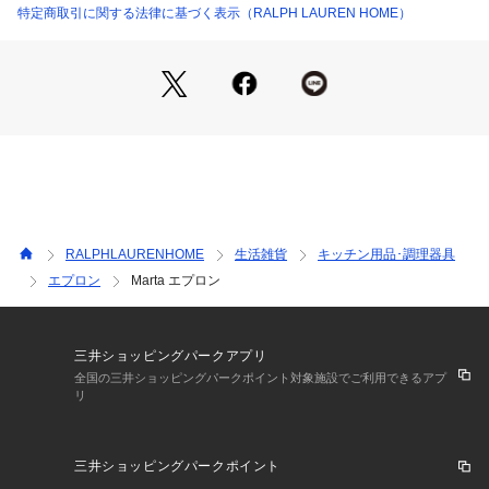
・本商品は物質収支方式に則って材料を調達しているため、全
特定商取引に関する法律に基づく表示（RALPH LAUREN HOME）
ての製品にBetter Cotton（TM）が含まれない可能性がありま
す。　【素材】・綿 100％ 装飾部分を除く
【生産国】中国
【採寸】約98cm x 82cm
RALPHLAURENHOME
生活雑貨
キッチン用品･調理器具
エプロン
Marta エプロン
三井ショッピングパークアプリ
全国の三井ショッピングパークポイント対象施設でご利用できるアプ
リ
三井ショッピングパークポイント