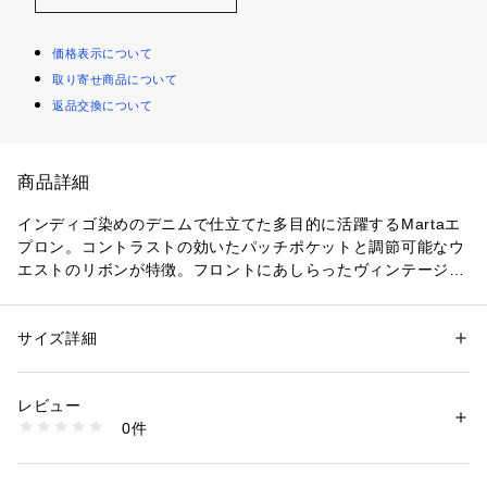
価格表示について
取り寄せ商品について
返品交換について
商品詳細
インディゴ染めのデニムで仕立てた多目的に活躍するMartaエ
プロン。コントラストの効いたパッチポケットと調節可能なウ
エストのリボンが特徴。フロントにあしらったヴィンテージ風
のラベルでアクセントをプラス。
・背面でクロスするショルダーストラップ / ウエストにセルフ
タイ / フロントウエストにパッチポケット2つ
サイズ詳細
性別：
レディース
メンズ
・胸の中央にRalph Lauren 100% Cotton Quality Apparelの
カテゴリー：
生活雑貨
 ＞ 
キッチン用品･調理器具
 ＞ 
エプロン
素材：-
織り地のラベル
生産国：-
レビュー
・Ralph Laurenのコットン製品を選ぶことで、環境の保護と
洗濯：-
0件
修復に努めながら、コットン業界が今後も成長を続けられるよ
※詳しい洗濯方法については、商品の品質表示タグをご覧ください
商品番号：
2900100001390 
（モール）
うに支援するBetter Cotton（TM）ミッションへのRalph Laur
HMRLGFTH5720239 （ショップ）
enの取り組みをサポートすることになります