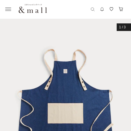
1
/
3