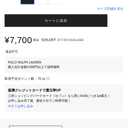
サイズ詳細を見る
カートに追加
¥7,700
50%OFF
¥15,400
税込
通常価格
返品不可
POLO RALPH LAUREN
購入合計金額4,990円以上で送料無料
取得予定ポイント数：
70 pt
提携クレジットカードで還元率UP
三井ショッピングパークカード《セゾン》なら更に¥100につき1pt還元！
お申し込み完了後、最短５分でご利用可能！
今すぐお申し込み