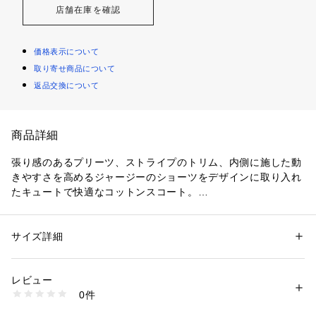
店舗在庫を確認
価格表示について
取り寄せ商品について
返品交換について
商品詳細
張り感のあるプリーツ、ストライプのトリム、内側に施した動
きやすさを高めるジャージーのショーツをデザインに取り入れ
たキュートで快適なコットンスコート。
・右腰にシグネチャーのポニー刺繍
・ドローストリング付きのリブのウエストバンド
・プリーツ
サイズ詳細
性別：
キッズ・ベビー
・内側にジャージーショーツ　【素材】・本体：綿 100％ 裏
カテゴリー：
ファッション
 ＞ 
スカート
 ＞ 
ひざ丈スカート
素材：-
地：綿 93％、ポリウレタン 7％ 装飾部分を除く
生産国：-
レビュー
【生産国】インド
洗濯：-
0件
※詳しい洗濯方法については、商品の品質表示タグをご覧ください
商品番号：
2900000015528 
（モール）