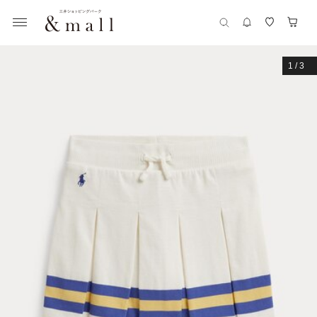
1
/
3