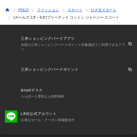
POLO
ファッション
スカート
ひざ丈スカート
(ガールズ 2才～6才)プリーテッド コットン ジャージー スコート
三井ショッピングパークアプリ
全国の三井ショッピングパークポイント対象施設でご利用できるアプ
リ
三井ショッピングパークポイント
&mallデスク
ららぽーと受取なら送料無料
LINE公式アカウント
お得なセール・クーポン情報配信中