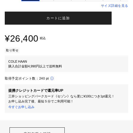
サイズ詳細を見る
カートに追加
¥26,400
税込
取り寄せ
COLE HAAN
購入合計金額4,990円以上で送料無料
取得予定ポイント数：
240 pt
提携クレジットカードで還元率UP
三井ショッピングパークカード《セゾン》なら更に¥100につき1pt還元！
お申し込み完了後、最短５分でご利用可能！
今すぐお申し込み