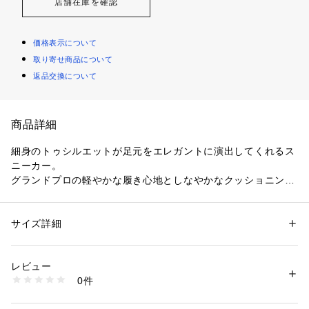
店舗在庫を確認
価格表示について
取り寄せ商品について
返品交換について
商品詳細
細身のトゥシルエットが足元をエレガントに演出してくれるス
ニーカー。

グランドプロの軽やかな履き心地としなやかなクッショニング
で、長時間でも快適な履き心地をサポート。

上質感のあるレザーが足元からスタイリングをブラッシュアッ
プしてくれる1足。
サイズ詳細
性別：
レディース
カテゴリー：
シューズ
 ＞ 
スニーカー・スリッポン
素材：牛革
レビュー
商品番号：
2770000000006 
（モール）
0件
GPTOPSPINSNK （ショップ）