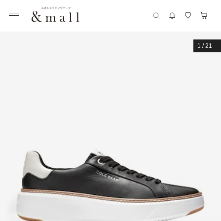
1
/
21