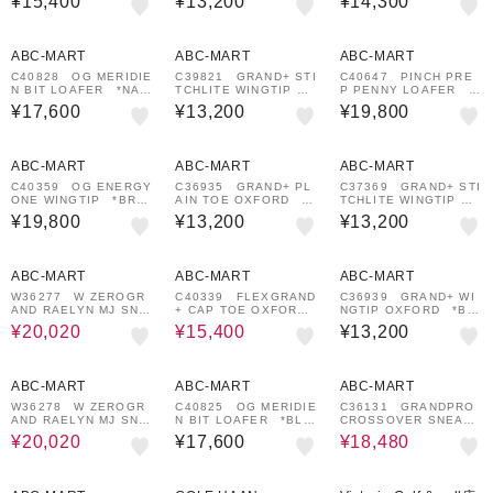
¥15,400
¥13,200
¥14,300
イク ゴルフ ウォターレ
0001
1-0001
ジスタント W25355
¥1,000
¥1,000
¥1,000
クーポン
クーポン
クーポン
ABC-MART
ABC-MART
ABC-MART
C40828 OG MERIDIE
C39821 GRAND+ STI
C40647 PINCH PRE
N BIT LOAFER *NAV
TCHLITE WINGTIP OX
P PENNY LOAFER *
Y / BROWN 696250-
*COFFEE/BISCUIT
BLACK / BLACK 696
¥17,600
¥13,200
¥19,800
0001
696220-0001
254-0001
¥1,000
¥1,000
¥1,000
クーポン
クーポン
クーポン
ABC-MART
ABC-MART
ABC-MART
C40359 OG ENERGY
C36935 GRAND+ PL
C37369 GRAND+ STI
ONE WINGTIP *BRIT
AIN TOE OXFORD *B
TCHLITE WINGTIP OX
ISHTAN/JAV 703389-
RITISH TAN 662006-
*MARINE BLUE 67
¥19,800
¥13,200
¥13,200
0001
0001
9841-0001
30%OFF
¥1,000
30%OFF
¥1,000
¥1,000
クーポン
クーポン
クーポン
ABC-MART
ABC-MART
ABC-MART
W36277 W ZEROGR
C40339 FLEXGRAND
C36939 GRAND+ WI
AND RAELYN MJ SNE
+ CAP TOE OXFORDS
NGTIP OXFORD *BRI
AKERS CH POWDER
*BLACK 703350-0
TISH TAN/IV 703367
¥20,020
¥15,400
¥13,200
712654-0001
001
-0001
30%OFF
¥1,000
¥1,000
30%OFF
¥1,000
クーポン
クーポン
クーポン
ABC-MART
ABC-MART
ABC-MART
W36278 W ZEROGR
C40825 OG MERIDIE
C36131 GRANDPRO
AND RAELYN MJ SNE
N BIT LOAFER *BLA
CROSSOVER SNEAKE
AKERS BLACK LEAT
CK /BLACK 696248-
R IVORY/GUM/BLAC
¥20,020
¥17,600
¥18,480
HER 712653-0001
0001
K 662047-0001
¥1,000
クーポン