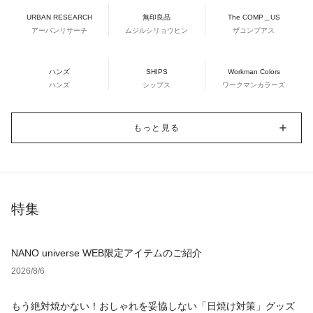
URBAN RESEARCH
無印良品
The COMP＿US
アーバンリサーチ
ムジルシリョウヒン
ザコンプアス
ハンズ
SHIPS
Workman Colors
ハンズ
シップス
ワークマンカラーズ
もっと見る
特集
NANO universe WEB限定アイテムのご紹介
2026/8/6
もう絶対焼かない！おしゃれを妥協しない「日焼け対策」グッズ