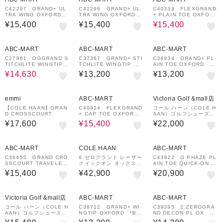
C42297 GRAND+ UL
C42296 GRAND+ UL
C40338 FLEXGRAND
TRA WING OXFORDS
TRA WING OXFORDS
+ PLAIN TOE OXFOR
*WOODBURY/JAVA
*BLACK/BLACK 70
DS *BRITISH TAN 7
¥15,400
¥15,400
¥15,400
703364-0001
3363-0001
03354-0001
30%OFF
¥1,000
¥1,000
¥1,000
クーポン
クーポン
クーポン
ABC-MART
ABC-MART
ABC-MART
C27961 OGGRAND S
C37367 GRAND+ STI
C36934 GRAND+ PL
TITCHLITE WINGTIP
TCHLITE WINGTIP OX
AIN TOE OXFORD *B
OX MAGNET/IVORY
*BLACK/IVORY 67
LACK LTHR 662005-
¥14,630
¥13,200
¥13,200
605362-0001
9840-0001
0001
30%OFF
¥1,000
クーポン
emmi
ABC-MART
Victoria Golf &mall店
【COLE HAAN】GRAN
C40924 FLEXGRAND
コール ハーン（COLE H
D CROSSCOURT
+ CAP TOE OXFORDS
AAN）ゴルフシューズ
*DK BRICK/BLACK
グランドプロ アッシュラ
¥17,600
¥15,400
¥22,000
703352-0001
ンド II ゴルフ C40634
¥1,000
¥1,000
クーポン
クーポン
ABC-MART
COLE HAAN
ABC-MART
C36655 GRAND CRO
6.ゼログランド レーザー
C43922 G PHAZE PL
SSCOURT TRAVELER
クイックオン オックスフ
AIN TOE QUICK-ON O
SNKR *BLACK/EGRE
ォード mens
X *CH BRITISH TAN
¥15,400
¥42,900
¥20,900
T 662020-0001
712623-0001
¥1,000
¥1,000
クーポン
クーポン
Victoria Golf &mall店
ABC-MART
ABC-MART
コール ハーン（COLE H
C38712 GRAND+ WI
C39395 2.ZEROGRA
AAN）ゴルフシューズ
NGTIP OXFORD *BL
ND DECON PL OX *N
ゼログランド オーバーテ
ACK/IVORY 687275-
AVY BLAZER 68727