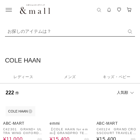
お探しのアイテムは？
COLE HAAN
レディース
メンズ
キッズ・ベビー
222
人気順
件
COLE HAAN
28%OFF
¥1,000
50%OFF
¥1,000
クーポン
クーポン
ABC-MART
emmi
ABC-MART
C42301 GRAND+ UL
【COLE HAAN for em
C40124 GRAND CRO
TRA WING OXFORDS
mi】GRANDPRO TENN
SSCOURT TRAVELER
*SHADE NBK 7033
IS 2.0
SNKR *BLACK/BLAC
¥11,000
¥15,400
¥15,400