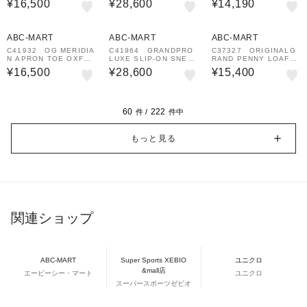
¥16,500
¥28,600
¥14,190
R/ B 687279-0001
703373-0001
イク ウォーターレジスタ
ント C37505
¥1,000
¥1,000
¥1,000
クーポン
クーポン
クーポン
ABC-MART
ABC-MART
ABC-MART
C41932 OG MERIDIA
C41964 GRANDPRO
C37327 ORIGINALG
N APRON TOE OXFO
LUXE SLIP-ON SNEA
RAND PENNY LOAFE
RDS *CHOCOLATE
KERS OPT WHTE 7
R *MARINE BLUE 6
¥16,500
¥28,600
¥15,400
696244-0001
03375-0001
62012-0001
60
222
件 /
件中
もっと見る
関連ショップ
ABC-MART
Super Sports XEBIO
ユニクロ
&mall店
エービーシー・マート
ユニクロ
スーパースポーツゼビオ