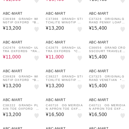
66-0001
K 682565-0001
¥1,000
¥1,000
¥1,000
クーポン
クーポン
クーポン
ABC-MART
ABC-MART
ABC-MART
C36938 GRAND+ WI
C37366 GRAND+ STI
C37326 ORIGINALG
NGTIP OXFORD *BL
TCHLITE WINGTIP OX
RAND PENNY LOAFE
ACK/BLACK 662008-
*BLACK/BLACK 67
R *BLACK/BLACK 6
¥13,200
¥13,200
¥15,400
0001
9839-0001
62011-0001
28%OFF
¥1,000
28%OFF
¥1,000
¥1,000
クーポン
クーポン
クーポン
ABC-MART
ABC-MART
ABC-MART
C42676 GRAND+ UL
C42675 GRAND+ UL
C36656 GRAND CRO
TRA OXFORDS *RAV
TRA OXFORDS *CH
SSCOURT TRAVELER
EN SUEDE 712610-0
MADEIRA 712609-00
SNKR *WHITE/EGRE
¥11,000
¥11,000
¥15,400
001
01
T 662021-0001
¥1,000
¥1,000
¥1,000
クーポン
クーポン
クーポン
ABC-MART
ABC-MART
ABC-MART
C39828 GRAND+ WI
C38227 GRAND+ STI
C37325 ORIGINALG
NGTIP OXFORD *BEI
TCHLITE WINGTIP OX
RAND VENETIAN *C
GE NUBUCK 696222
*TORNADO/BIRCH
HESTNUT/JAVA 6620
¥13,200
¥13,200
¥15,400
-0001
679842-0001
14-0001
¥1,000
¥1,000
¥1,000
クーポン
クーポン
クーポン
ABC-MART
ABC-MART
ABC-MART
C38222 GRAND+ PL
C40710 OG MERIDIA
C40711 OG MERIDIA
AIN TOE OXFORD *B
N APRON TOE OXFO
N APRON TOE OXFO
LACK/BLACK 70335
RDS *BLACK / BLAC
RDS *BEIGE SUEDE
¥13,200
¥16,500
¥16,500
9-0001
K 696242-0001
696243-0001
¥1,000
¥1,000
30%OFF
¥1,000
クーポン
クーポン
クーポン
ABC-MART
ABC-MART
ABC-MART