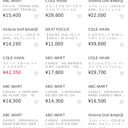
ABC-MART
COLE HAAN
Victoria Golf &mall店
C37174 GRAND CRO
グランドプロ ロープロフ
コール ハーン（COLE H
SSCOURT TRAVELER
ァイル ランナー エナジ
AAN）ゴルフシューズ
SNKR *NAVY BLAZE
ーウィーブ womens
スパイクレス GRAND C
¥15,400
¥28,600
¥22,000
R 662023-0001
ROSSCOURT 20.4.7
G W35341
Victoria Golf &mall店
NEXT FOCUS
COLE HAAN
コール ハーン（COLE H
【SALE】大きいサイズ
2.ゼログランド EVO レ
AAN）ゴルフシューズ
【28cm～30.5cm】Col
ーザー クイックオン オ
ゼログランド オーバーテ
eHaan コールハーン G
ックスフォード mens
¥14,190
¥11,000
¥39,600
イク ZEROGROUND C
P TOPSPIN SNEAKER
35804
(グランドプロ トップス
ピン スニーカー) C3422
30%OFF
¥1,000
クーポン
7 C34228
COLE HAAN
ABC-MART
COLE HAAN
カティア スモール トー
C40826 OG MERIDIE
オリジナルグランド マッ
ト クロスボディ
N BIT LOAFER *DAR
クス プラットフォーム
K CHOCOLATE 6962
スニーカー womens
¥42,350
¥17,600
¥29,700
49-0001
¥1,000
¥1,000
¥1,000
クーポン
クーポン
クーポン
ABC-MART
ABC-MART
ABC-MART
C36409 2.ZEROGRA
C39396 2.ZEROGRA
C40021 ORIGINALG
ND PLAIN TOE *DK
ND DECON PL OX *D
RAND ENERGY MERI
BROWN 628307-000
ARK CHOCOLATE 68
D PT *CH DRK CHOC
¥14,300
¥14,300
¥16,500
1
7272-0001
687278-0001
¥1,000
¥1,000
クーポン
クーポン
ABC-MART
ABC-MART
Victoria Golf &mall店
C40022 ORIGINALG
C40903 GRANDPRO
コール ハーン（COLE H
RAND ENERGY MERI
LUXE SLIP-ON SNEA
AAN）ゴルフシューズ
D PT *NAVY BLAZE
KERS BLACK/BLACK
ゼログランド オーバーテ