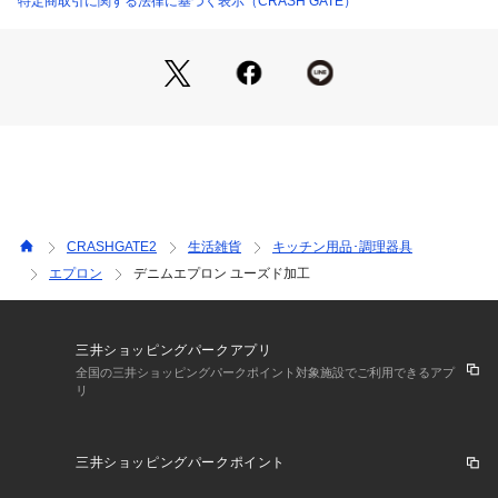
特定商取引に関する法律に基づく表示（CRASH GATE）
生地はクオリティの高い日本製のデニム。
しっかりとした丈夫な生地はデイリーユースにぴったり。
ガシガシ使って、色や風合いの変化を楽しめるのもデニムなら
では。
ホルターネック式の肩紐で身長に合わせて丈の調整ができま
CRASHGATE2
生活雑貨
キッチン用品･調理器具
す。
エプロン
デニムエプロン ユーズド加工
腰紐も109㎝と長めなので、前で結んでも後ろで結んでもOK。
三井ショッピングパークアプリ
ポケットは4つ。
全国の三井ショッピングパークポイント対象施設でご利用できるアプ
リ
前面に大きめのポケットが2つ、スマホポケットが1つ、胸元に
縦長のポケットが1つ付いています。
三井ショッピングパークポイント