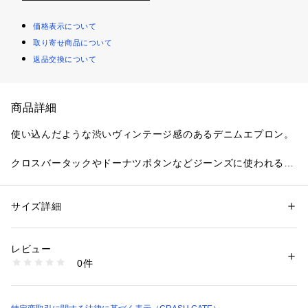
価格表示について
取り寄せ商品について
返品交換について
商品詳細
使い込んだような渋いヴィンテージ感のあるデニムエプロン。
クロスバータックやドーナツボタンなどジーンズに使われるパ
ーツや縫製を取り入れるという細かいデザインへのこだわり。
さらに、ジーンズを洗う工場で、熟練の職人が手作業で行う
サイズ詳細
性別：
レディース
メンズ
キッズ・ベビー
「洗い加工」のひと手間。
カテゴリー：
生活雑貨
 ＞ 
キッチン用品･調理器具
 ＞ 
エプロン
素材：コットン100%
生産国：日本
レビュー
こうして、程よいユーズド感がもたらされます。
商品番号：
2400200000012 
（モール）
0件
19 （ショップ）
縫製から洗い、仕上げまで一貫して全てを岡山の工場で行って
いるからこそ出来ることです。