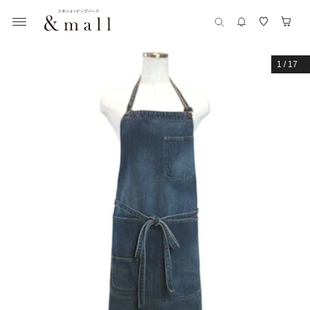
1
/
17