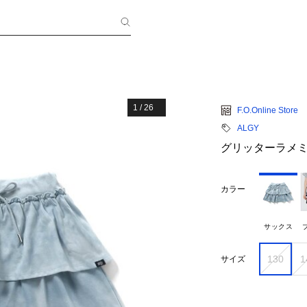
1
/
26
F.O.Online Store
ALGY
グリッターラメ
カラー
サックス
130
1
サイズ