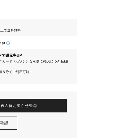
円以上で送料無料
9 pt
ドで還元率UP
カード《セゾン》なら更に¥100につき1pt還
短５分でご利用可能！
再入荷お知らせ登録
を確認