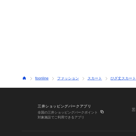
foonline
ファッション
スカート
ひざ丈スカート
三井ショッピングパークアプリ
三
全国の三井ショッピングパークポイント
対象施設でご利用できるアプリ