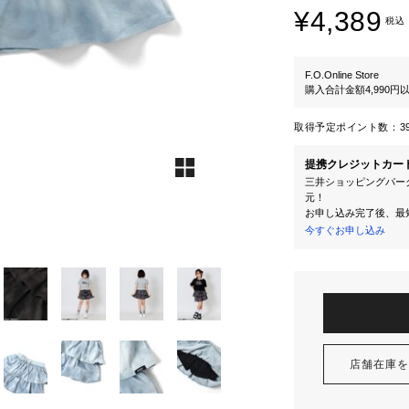
¥4,389
税込
F.O.Online Store
購入合計金額4,990
取得予定ポイント数：
3
提携クレジットカー
三井ショッピングパーク
元！
お申し込み完了後、最
今すぐお申し込み
店舗在庫