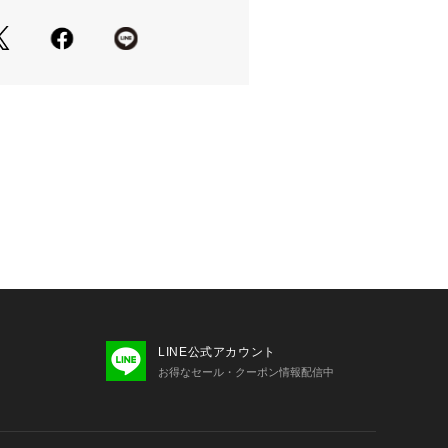
ンブル乾燥不可、日陰で吊り干し、低温でア
際、プリント面同士が重ならない様に
クリーニング不可
ついては、商品の品質表示タグをご覧くださ
のもみ洗いやタンブル乾燥機の使用は
23893 
（モール）
プ）
やかに広げて下さい。
形を整えてから干して下さい。
にアイロンを当てないで下さい。
LINE公式アカウント
お得なセール・クーポン情報配信中