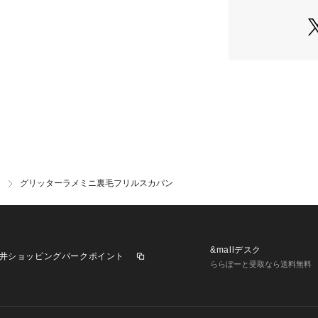
後直ちに取出し、タ
○　洗濯、保管の
イロン、商業ドライ
ご注意下さい。
※詳しい洗濯方法に
い
○　プリント部分
商品番号：
23800000
お避け下さい。
G318926 （ショッ
○　洗濯後、すみ
○　脱水は弱く、
○　プリント部分
グリッターラメミニ裏毛フリルスカパン
&mallデスク
井ショッピングパークポイント
ららぽーと受取なら送料無料