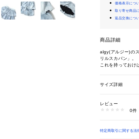
価格表示につ
取り寄せ商品
返品交換につ
商品詳細
algy(アルジー
リルスカパン」。
これを持っておけ
ングの幅も広がる
【 algy ーアルジー
サイズ詳細
性別：
キッズ・ベビ
『おしゃれを楽し
カテゴリー：
ファッ
素材：ミニ裏毛
着たい　欲しい　
ブラック/サックス
レビュー
全部そろう小中学
表地：綿80% ポリウ
0件
＜お取り扱いのご
インナーパンツ：ポリ
リブ：綿97% ポリウ
この商品のプリン
起毛・光沢が徐々
生産国：中国
ります。出来るだ
特定商取引に関する法律に基
洗濯：40℃を上限
ネット使用、漂白剤
ご留意下さい。