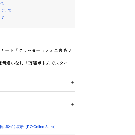
いて
について
いて
)のスカート「グリッターラメミニ裏毛フ
ば間違いなし！万能ボトムでスタイリ
◎
 ー 】
ー
みたいティーンズのリアルクローズ』
ション
 ＞ 
スカート
 ＞ 
ひざ丈スカート
トレンド・・・
生向けブランドです。
レタン20%
注意＞
エステル65% 綿35%
レタン3%
ト部分は洗濯を繰り返すことにより、
に消失、ひび割れ、脱落することがあ
け美しくご利用頂くために次のことに
づく表示（F.O.Online Store）
に洗濯機で洗濯、デリケートアイテムモード、
を使用禁止、色物は同系の色と一緒に、洗濯