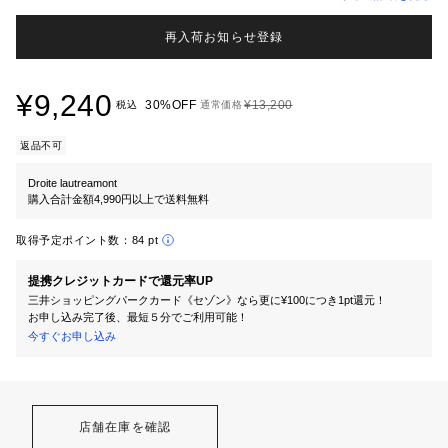
再入荷お知らせ登録
¥9,240
30%OFF
¥13,200
税込
通常価格
返品不可
Droite lautreamont
購入合計金額4,990円以上で送料無料
取得予定ポイント数：
84 pt
提携クレジットカードで還元率UP
三井ショッピングパークカード《セゾン》なら更に¥100につき1pt還元！
お申し込み完了後、最短５分でご利用可能！
今すぐお申し込み
店舗在庫を確認