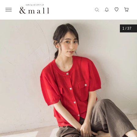
1
/
37