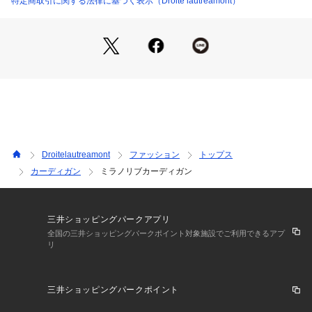
特定商取引に関する法律に基づく表示（Droite lautreamont）
自然乾燥：日蔭の平干しがよい。
アイロン：底面温度160℃を限度としてアイロン仕上げができ
る。
ドライクリーニング：石油系溶剤による弱いドライクリーニン
グができる。
----------------------------------------------------------------
※画像の商品はサンプルとなりますので実際の商品と仕様、加
工、サイズが若干異なる場合がございます。
※お客様のモニター環境により実際のお色と多少異なる場合が
Droitelautreamont
ファッション
トップス
ございます。
カーディガン
ミラノリブカーディガン
※撮影状況や光の当たり具合により、色合いが異なって見える
場合がございます。
※商品タグに記載されたサイズはヌードサイズです。実際の商
品のサイズは商品情報の実寸をご確認ください。
三井ショッピングパークアプリ
全国の三井ショッピングパークポイント対象施設でご利用できるアプ
リ
関連ワード：Droitelautreamont ドロワットロートレアモン レ
ディース 新作 トレンド 大人フェミニン 2026春夏 2026SS 春
夏 夏物 夏服 カーディガン ポリエステル レーヨン クルーネッ
三井ショッピングパークポイント
ク 無地 半袖