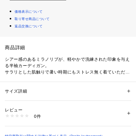
価格表示について
取り寄せ商品について
返品交換について
商品詳細
シアー感のあるミラノリブが、軽やかで洗練された印象を与え
る半袖カーディガン。
サラリとした肌触りで暑い時期にもストレス無く着ていただけ
ます。
メタル釦が上品なアクセントになり、薄手のジャケットのよう
なきちんと感を兼ね備えた1枚です。
サイズ詳細
性別：
レディース
羽織としても、ボタンを留めてプルオーバー風にも着られる万
カテゴリー：
ファッション
 ＞ 
トップス
 ＞ 
カーディガン
素材：レーヨン77% ポリエステル23%
能ニットです。
生産国：中国
レビュー
洗濯：手洗い、漂白不可、タンブル乾燥不可、自然乾燥、アイロン仕上げ
0件
可、ドライ可、ウエットクリーニング可
※詳しい洗濯方法については、商品の品質表示タグをご覧ください
----------------------------------------------------------------
商品番号：
2230500002399 
（モール）
洗濯方法
3812-64093 （ショップ）
家庭洗濯：液温は40℃を限度とし、手洗いができる。