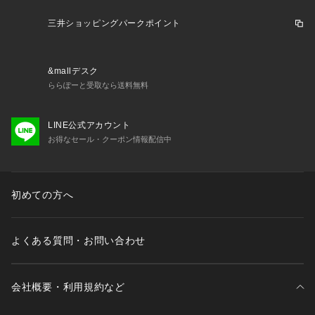
 不良品が届いた場合、または注文内容と異なる商品が届いた場合以外の
 【コンビニ支払い】
「お客様事由での返品」に伴う返品手数料はお客様にご負担いただきま
三井ショッピングパークポイント
ご注文後に三井ショッピングパーク &mall
・三井アウトレットパーク オン
す。 
ライン
からお送りする「お支払い期限のお知らせ」のメールがお客様に届
いてから３日以内に、指定のコンビニエンスストアにてお支払いくださ
い。
&mallデスク
・返品ポリシー
ららぽーと受取なら送料無料
以下の場合は返品・交換をお受けできませんので、ご注意ください。

 【ペイジー決済】
・セール商品、予約商品、福袋、衛生商品（下着など）、販売ページ上に
ご注文後に三井ショッピングパーク &mall
・三井アウトレットパーク オン
「返品不可」と記載がある商品

LINE公式アカウント
ライン
からお送りする「お支払い期限のお知らせ」のメールがお客様に届
・事前に返品申請を行っていない商品

お得なセール・クーポン情報配信中
いてから３日以内に、ATMまたはインターネットバンキングにてお支払い
・到着から９日以上経過した商品

ください。
・使用済み、あるいはお直しや洗濯、クリーニングされた商品

・「納品書・商品タグ・ラベル・その他付属品」を破損、汚損、または紛
失された商品

初めての方へ
・お客様のもとでニオイが付着したり、汚れ、キズが生じた商品

・靴箱に直接発送伝票を貼ってご返送いただいた商品

・パッケージを開封・破損した商品（パッケージが商品の一部となってい
よくある質問・お問い合わせ
るCD等）
 【交換】 
会社概要・利用規約など
お届けした商品が不良品であった場合、または注文内容と異なる商品が届
いた場合、ご注文いただいた商品との「交換」対応をさせていただきま