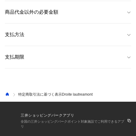
 当サイトでは、注文商品のキャンセル・返品・交換について、
注文履歴画
 ただし、
&mallのお問い合わせについては、「EC専用カスタマーサポート 
なお、商品の特性上、お届け日が前後することがございますが、予めご了
面
内の「注文詳細」から以下の方法にてお手続きいただくことが可能で
商品代金以外の必要金額
&mall窓口」（
0120-659-826
）
にご連絡ください。（お問い合わせフォー
承ください。
す。 なお、以下に指定する方法以外では原則お受けできません。 
ムは
こちら
） 
詳しくは、よくある質問「
返品・交換について
」をご覧ください。 
【発送予定日数】
 ・代金引換手数料 
※注文内容や商品状態等により、注文商品のキャンセル・返品ができない
 通常、注文完了後、2〜4営業日後に発送 
 ・コンビニ支払い手数料 
支払方法
場合がございます。 
 ・ペイジー手数料 
なお、一部商品は返品不可商品となっており、商品詳細ページにてその旨
・送料
 配送料は全国一律385円です。
明記しております。 
 ・クレジットカード（SAISON、Visa、Mastercard、JCB、AMEX、
 ショップ合計4,990円（税込）以上お買い上げいただくと送料無料
Diners Club） 
支払期限
になります。 
【キャンセル】 
 ・PayPay 
 ・返品手数料 
お客様がご注文された後、商品出荷準備が整うまでの一定期間であれば
 ・代金引換 
・消費税
 【クレジットカード】 
「キャンセル」をお受けすることが可能です。 商品出荷準備が整った後は
 ・コンビニ支払い 
ご利用のクレジットカードにより異なります。詳しくは各クレジットカー
如何なる理由があってもキャンセルをお受けすることができません。 な
 ・ペイジー決済 
 詳しくは、よくある質問「
手数料について
」をご覧ください。 
ド会社までお問い合わせください。
お、キャンセルの場合、お客様にご負担いただく費用はございません。 
 ・三井ショッピングパークポイント 
特定商取引法に基づく表示Droite lautreamont
 【PayPay】
【返品】 
ご利用のQR決済支払方法により異なります。詳しくは各QR決済事業会社
・返品可能期間 
までお問い合わせください。
自宅配送の場合、発送日から12日以内。 
三井ショッピングパークアプリ
施設受取の場合、受取日から8日以内。 
 【代金引換】
全国の三井ショッピングパークポイント対象施設でご利用できるアプ
リ
商品お受取時に宅配業者にお支払いください。
・返品に伴う費用 