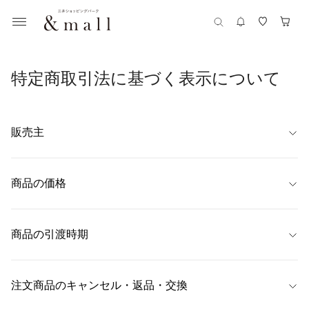
特定商取引法に基づく表示について
販売主
【名称】
株式会社ジャヴァコーポレーション
商品の価格
【代表者】
商品ごとに表示
内野　伸彦
商品の引渡時期
【住所】
〒650-0046 兵庫県神戸市中央区港島中町6-8-2
ご注文時にご指定いただきました配送日時にお届けいたします。

配送日時の指定がない場合は、最短でのお届けとさせていただきます。

注文商品のキャンセル・返品・交換
【連絡先】
予約商品については、各商品詳細ページに目安のお届け日を記載しており
078-302-2022
ます。
