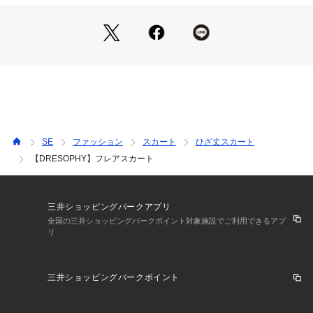
コットンジャージーです。
ジャージー素材でありながら、まるで布帛のようなハリ感に、
毛羽が少なく艶やかな光沢を持ち、肌触りは絹のようになめら
か。
一般的なジャージー素材とは一線を画す、ドレスライクで上品
な風合いを特徴としています。
接触冷感性、汗ジミ防止加工を施しています。
※この商品はサンプルでの撮影を行っています。
実際の商品とイメージ、仕様が異なる場合がございます。
SE
ファッション
スカート
ひざ丈スカート
【DRESOPHY】フレアスカート
三井ショッピングパークアプリ
全国の三井ショッピングパークポイント対象施設でご利用できるアプ
リ
三井ショッピングパークポイント