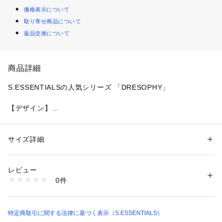
価格表示について
取り寄せ商品について
返品交換について
商品詳細
S.ESSENTIALSの人気シリーズ 「DRESOPHY」
【デザイン】
新たにフレアスカートが登場
たっぷりとしたボリューム感で、動きに合わせてたおやかに揺
れるデザインがポイントです。
サイズ詳細
性別：
レディース
贅沢なボリュームとは裏腹に、真っ直ぐ落ちるシルエットで広
カテゴリー：
ファッション
 ＞ 
スカート
 ＞ 
ひざ丈スカート
素材：綿100%
がりはセーブ。
生産国：日本製
レビュー
ウエストはゴム仕様で、ストレスフリーな着心地です。
商品番号：
2160800001122 
（モール）
0件
P6S05606-- （ショップ）
【素材】
希少性の高い高級超長綿を用いシルキーに仕上げた綿糸を、限
られた編み機で編みたて、特殊なシルケットを施した日本発の
特定商取引に関する法律に基づく表示（S.ESSENTIALS）