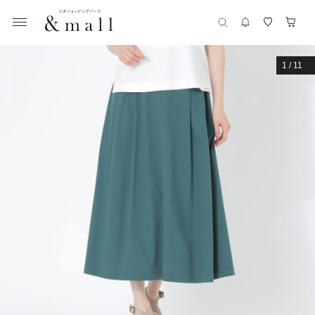
1
/
11