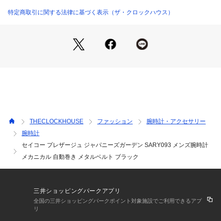
特定商取引に関する法律に基づく表示（ザ・クロックハウス）
商品名
セイコー プレザージュ ベーシックライン (SE
IKO Presage Basic Line)
シリーズ名
ジャパニーズガーデン (Japanese Garden)
キャリバー
4R39
No
駆動方式
メカニカル　自動巻（手巻つき）
精度
日差＋45秒～－35秒
THECLOCKHOUSE
ファッション
腕時計・アクセサリー
腕時計
駆動期間
最大巻上時約41時間持続
セイコー プレザージュ ジャパニーズガーデン SARY093 メンズ腕時計
メカニカル 自動巻き メタルベルト ブラック
ケース材質
ステンレス
裏ぶた：ステンレスとガラス
ガラス材質
デュアルカーブサファイア
三井ショッピングパークアプリ
全国の三井ショッピングパークポイント対象施設でご利用できるアプ
中留
ワンプッシュ両開き方式
リ