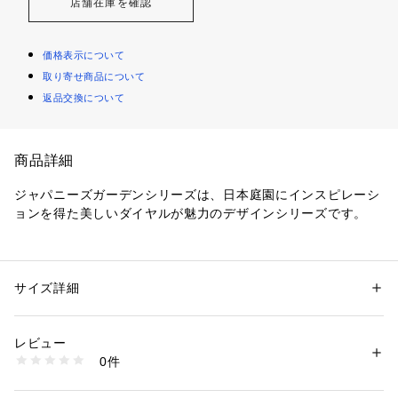
店舗在庫を確認
価格表示について
取り寄せ商品について
返品交換について
商品詳細
ジャパニーズガーデンシリーズは、日本庭園にインスピレーシ
ョンを得た美しいダイヤルが魅力のデザインシリーズです。
日本庭園の砂紋をイメージした規則的な立体模様のダイヤル
に、上面をわずかにカーブさせたインデックスを組み合わせ、
清らかで美しいデザインに仕上げています。
サイズ詳細
性別：
メンズ
日本建築にもよく見られる丸窓を表現したオープンハートダイ
カテゴリー：
ファッション
 ＞ 
腕時計・アクセサリー
 ＞ 
腕時計
ヤル。この窓を通して、機械式時計ならではの時の流れを目と
生産国：日本
レビュー
耳で楽しむことができます。
商品番号：
2120000001518 
（モール）
0件
SARY093 （ショップ）
商品番号
SARY093