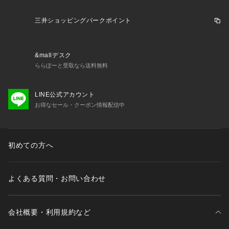
防水
日常生活用防水
三井ショッピングパークポイント
耐磁
あり
ケースサイ
厚さ：12.5mm
&mallデスク
ズ
横：41.8mm
ららぽーと受取なら送料無料
縦：48.4mm
重さ
132.0g
LINE公式アカウント
お得なセール・クーポン情報配信中
腕周り長さ
205mm
（最長）
初めての方へ
その他仕様
シースルーバック
スクリューバック
その他特徴
24時針つき
よくある質問・お問い合わせ
石数 24石
秒針停止機能
会社概要・利用規約など
保証
正規メーカー保証3年間