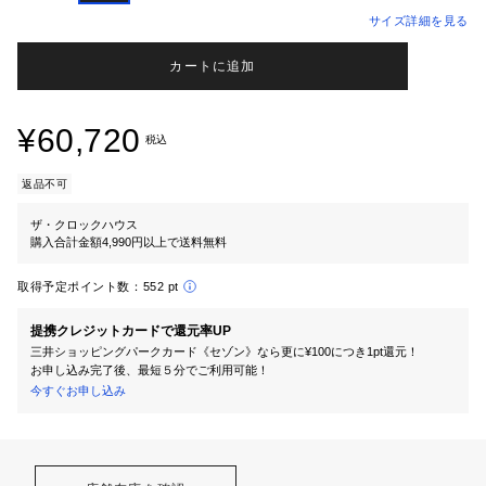
サイズ詳細を見る
カートに追加
¥60,720
税込
返品不可
ザ・クロックハウス
購入合計金額4,990円以上で送料無料
取得予定ポイント数：
552 pt
提携クレジットカードで還元率UP
三井ショッピングパークカード《セゾン》なら更に¥100につき1pt還元！
お申し込み完了後、最短５分でご利用可能！
今すぐお申し込み