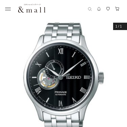
1
/
1