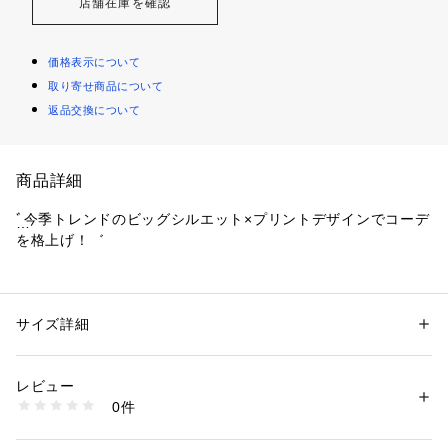
店舗在庫を確認
価格表示について
取り寄せ商品について
返品交換について
商品詳細
ﾞ今季トレンドのビッグシルエット×プリントデザインでコーデ
を格上げ！゛
●ゆるっとルーズなサイズ感がカギ！感度の高い人が注目する
サイズ詳細
性別：
レディース
メンズ
韓国系ファッション
カテゴリー：
ファッション
 ＞ 
トップス
 ＞ 
スウェット
素材： ポリエステル 110%
生産国：CHINA
レビュー
ストリート感のある目を惹くビッグシルエットデザイン、ヴィ
商品番号：
2050000000427 
（モール）
0件
ンテージTシャツのようなプリントデザイン
TA183 （ショップ）