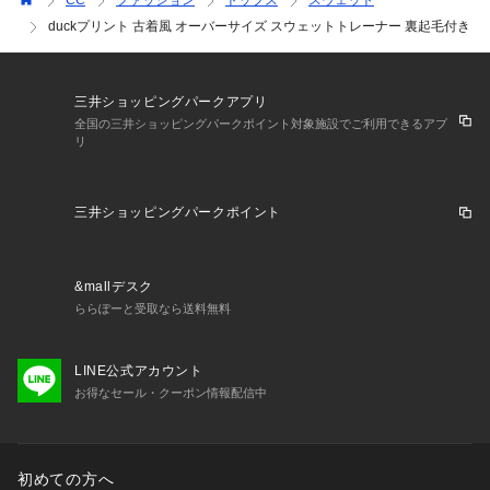
CC
ファッション
トップス
スウェット
duckプリント 古着風 オーバーサイズ スウェットトレーナー 裏起毛付き
ざっくり着こなせるルーズなシルエットでメンズ、レディース
どちらでもジェンダーレスに使えるからイベントやデート、旅
行先でのペアルック、リンクコーデなどにもオススメです。
三井ショッピングパークアプリ
全国の三井ショッピングパークポイント対象施設でご利用できるアプ
リ
※海外製品のため多少サイズ感デザイン等
三井ショッピングパークポイント
イメージと異なる場合がございます。
&mallデスク
ららぽーと受取なら送料無料
※海外商品は、日本製と比べますと商品管理が緩く雑な縫製や
若干の傷、プリントや糸始末などが甘い部分、汚れやほつれ等
がある場合がございます。
LINE公式アカウント
お得なセール・クーポン情報配信中
※海外輸入品のため、商品の入荷時期によって色合い、生地、
デザイン等に若干の違いがございます。
初めての方へ