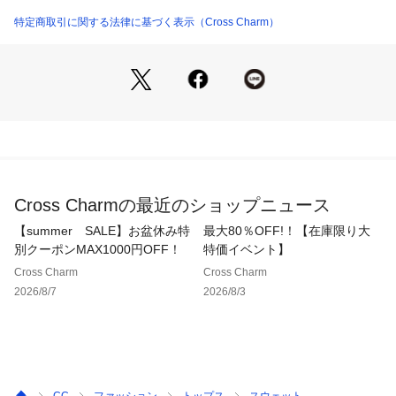
こなれ感のあるサイズ感でスタイリッシュに。POPで合わせや
すいカラーリングも◎。
特定商取引に関する法律に基づく表示（Cross Charm）
これ1枚で韓国、韓流ファッションのような雰囲気が完成する1
着。
■メンズ、レディース、ユニセックスデザインでペアルックや
リンクコーデにも
Cross Charmの最近のショップニュース
【summer SALE】お盆休み特
最大80％OFF!！【在庫限り大
秋コーデを盛り上げてくれるポップなデザインが◎
別クーポンMAX1000円OFF！
特価イベント】
Cross Charm
Cross Charm
男性が着ればストリート感のあるこなれ感のある着こなしに、
2026/8/7
2026/8/3
女性が着ればボーイズライクなコーデに！
ビッグシルエットがキーワードの昨今
スタイリングに重宝するストリート感あるデザインで着こなし
の幅が広がる1着。