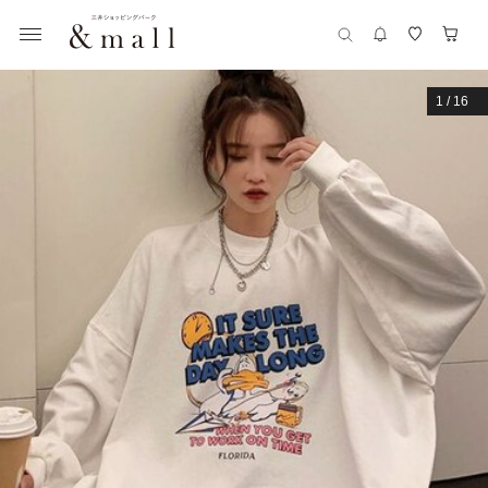
1
/
16