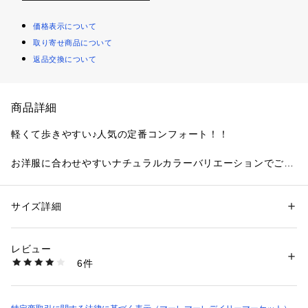
価格表示について
取り寄せ商品について
返品交換について
商品詳細
軽くて歩きやすい♪人気の定番コンフォート！！
お洋服に合わせやすいナチュラルカラーバリエーションでご用
意☆
つま先ゆったりなので幅広さんにもおすすめ。
中敷に低反発クッションもはいってます！
サイズ詳細
性別：
レディース
とっても軽いのでたくさん歩けそう。
カテゴリー：
シューズ
 ＞ 
ローファー
タグ：
シューズ
スリッポン
バレエシューズ
フラットシューズ
リンク
ベルト部分は隠しゴム仕様のスリッポンタイプなのでストラッ
コーデ
レビュー
プの着脱いらずでラクチンです☆
素材：甲皮：PU (合成皮革) 
6件
お出かけがさらに楽しくなりますね
底材：合成底
生産国：日本
商品番号：
1820000000654 
（モール）
※HP82327→HP00327に商品番号が変更となりました！！
hp00327 （ショップ）
※HP00327より仕様生地の変更があり 前回の生産時と同カラ