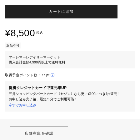
カートに追加
¥8,500
税込
返品不可
マーレマーレデイリーマーケット
購入合計金額4,990円以上で送料無料
取得予定ポイント数：
77 pt
提携クレジットカードで還元率UP
三井ショッピングパークカード《セゾン》なら更に¥100につき1pt還元！
お申し込み完了後、最短５分でご利用可能！
今すぐお申し込み
店舗在庫を確認