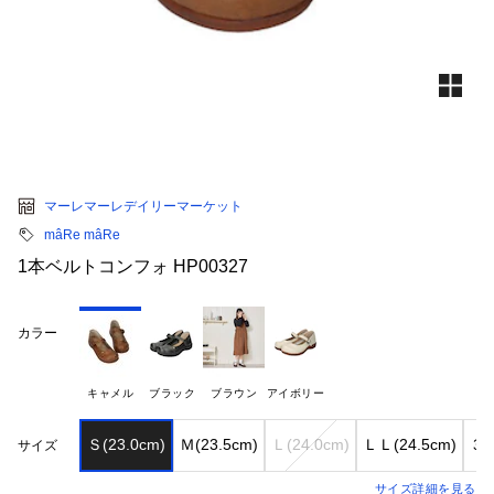
マーレマーレデイリーマーケット
mâRe mâRe
1本ベルトコンフォ HP00327
カラー
キャメル
ブラック
ブラウン
アイボリー
Ｓ(23.0cm)
Ｍ(23.5cm)
Ｌ(24.0cm)
ＬＬ(24.5cm)
３L
サイズ
サイズ詳細を見る