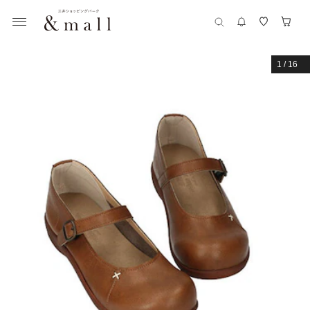
1
/
16