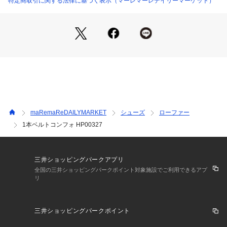
特定商取引に関する法律に基づく表示（マーレマーレデイリーマーケット）
ー表記ですが色味が多少異なります。
甲皮：PU (合成皮革) 
底材：合成底
ソール：3.0cm
・サイズ感の目安
S-23.0cm M-23.5cm L-24.0cm LL-24.5cm
※HP00327よりXL→LL表記に変更しておりますが
サイズは前回同様の24.5ｃｍとなります。
maRemaReDAILYMARKET
シューズ
ローファー
1本ベルトコンフォ HP00327
※こちらの商品は原材料の高騰により新価格となりました。
何卒ご理解いただきますようお願いいたします。
三井ショッピングパークアプリ
全国の三井ショッピングパークポイント対象施設でご利用できるアプ
リ
三井ショッピングパークポイント