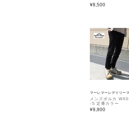
¥8,500
マーレマーレデイリー
ト
メンズポルカ WX0
-S 定番カラー
¥9,900