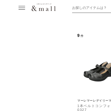
お探しのアイテムは？
9
件
マーレマーレデイリー
ト
1本ベルトコンフォ 
0327