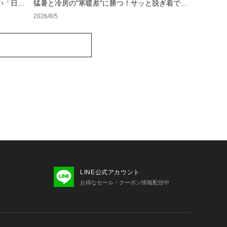
い「日焼
猛暑と冷房の"寒暖差"に勝つ！サッと脱ぎ着でき
る体温調節コーデ
2026/8/5
LINE公式アカウント
お得なセール・クーポン情報配信中