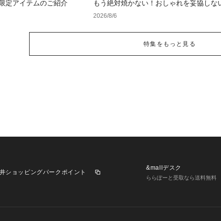
 WEB限定アイテムのご紹介
もう絶対焼かない！おしゃれを妥協しな
け対策」グッズ
2026/8/6
特集をもっと見る
&mallデスク
井ショッピングパークポイント
ららぽーと受取なら送料無料