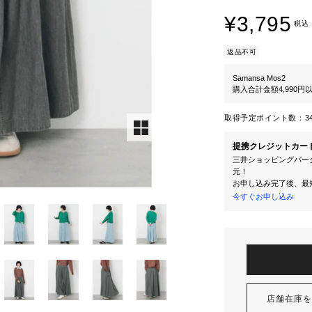
¥3,795
税込
返品不可
Samansa Mos2
購入合計金額4,990
取得予定ポイント数：
3
提携クレジットカー
三井ショッピングパーク
元！
お申し込み完了後、最
今すぐお申し込み
店舗在庫