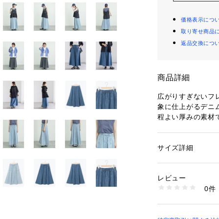
価格表示につ
取り寄せ商品
返品交換につ
商品詳細
広がりすぎないフ
象に仕上がるデニ
程よい厚みの素材
リラックスして穿
コンパクトなカッ
たり、シャツをア
サイズ詳細
性別：
レディース
しもおすすめです
カテゴリー：
ファッ
素材：綿 100%
生産国：中国
レビュー
※商品画像は、撮
洗濯：洗濯機洗い可
0件
トフォンのモニタ
※詳しい洗濯方法に
い
ある場合がござい
商品番号：
17800000
2500723-22-11 