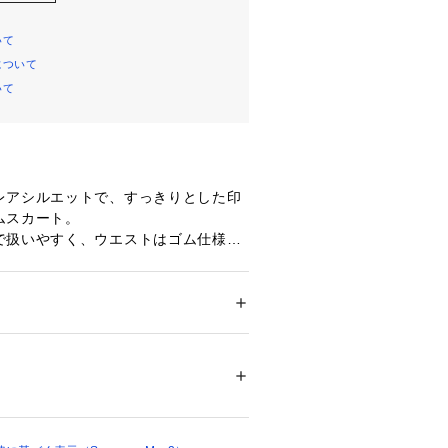
いて
について
いて
レアシルエットで、すっきりとした印
ムスカート。
で扱いやすく、ウエストはゴム仕様で
けるのがポイント。
トソーを合わせてバランスよくまとめ
ウトで羽織ってラフに仕上げる着こな
。
ション
 ＞ 
スカート
 ＞ 
ひざ丈スカート
影環境やお客様のご利用のPC・スマー
 石油系ドライクリーニング
ー環境などにより実物と色味に差異が
ついては、商品の品質表示タグをご覧くださ
ます。
09357 
（モール）
（ショップ）