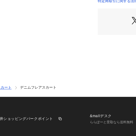
特定商取引に関する法律に
スカート
デニムフレアスカート
&mallデスク
井ショッピングパークポイント
ららぽーと受取なら送料無料