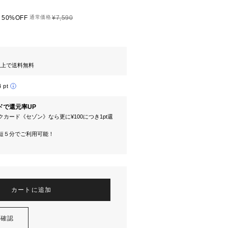
50%OFF
通常価格
¥7,590
円以上で送料無料
4 pt
ドで還元率UP
カード《セゾン》なら更に¥100につき1pt還
短５分でご利用可能！
カートに追加
を確認