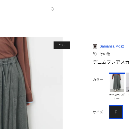
1
/
58
Samansa Mos2
その他
デニムフレアス
カラー
チャコールグ

F
サイズ