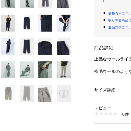
価格表示につ
取り寄せ商品
返品交換につ
商品詳細
上品なウールライ
梳毛ウールのよう
材を使用した、ワ
ウールライクな質
静電気防止・シワ
サイズ詳細
性別：
メンズ
えています。
カテゴリー：
ファッ
素材：ポリエステル6
生産国：中国
レビュー
腰まわりにはワン
洗濯：-
0件
持たせ、リラック
※詳しい洗濯方法に
い
裾に向かって自然
商品番号：
16500001
すぎずクリーンな
FE26230-104125