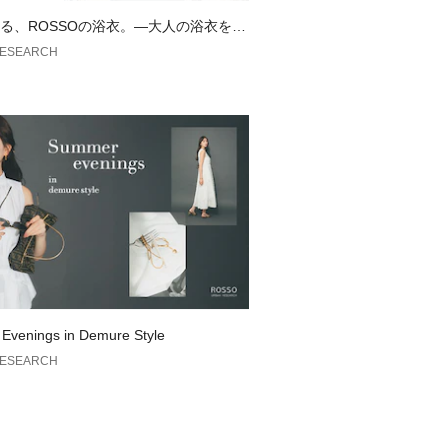
る、ROSSOの浴衣。—大人の浴衣を楽
の当たり具合やパソコンなどの閲覧環
のTIPS—
RESEARCH
色味と異なって見える場合がございま
ださい。
安は、商品単体の画像をご参照くださ
のおすすめ▼
れた商品は、マイページにて現在の価
の確認が可能です。
管理にぜひご利用ください。
Evenings in Demure Style
RESEARCH