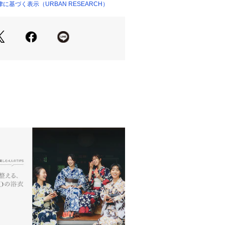
基づく表示（URBAN RESEARCH）
ー仕様でストレスフリーな着用感を提
ルなデザインの中に機能性と上品さを
。
、着心地は快適に。都市と自然を行き
ルにフィットする、EKALらしいバ
したパンツです。
うな上品な表情。
ト・静電気防止・イージーケア機能を搭
く扱いやすい素材感。
による程よくゆとりのあるシルエッ
できるドローコード付き。
スとセットアップで着用可能。
Summer】【26SS】