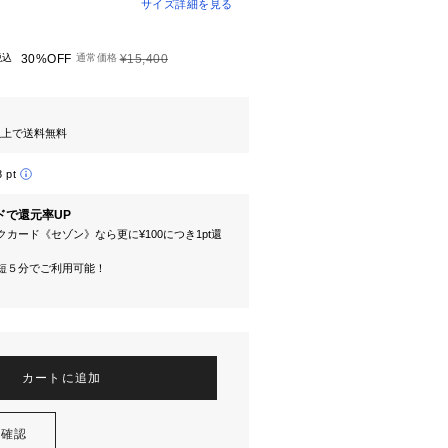
サイズ詳細を見る
税込
30%OFF
通常価格
¥15,400
円以上で送料無料
8 pt
ドで還元率UP
カード《セゾン》なら更に¥100につき1pt還
短５分でご利用可能！
カートに追加
を確認