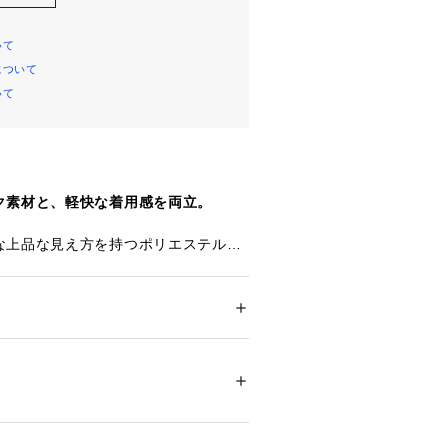
いて
について
いて
ク素材と、軽快な着用感を両立。
な上品な見え方を持つポリエステル素
ンタック仕様のイージーパンツ。
感でありながら、軽量性・UVカット・
になりにくいイージーケア性を兼ね備
ション
 ＞ 
パンツ
 ＞ 
ロングパンツ
5% レーヨン32% ポリウレタン3%
タックを入れることで程よいゆとりを
ス感のある履き心地を実現。
ついては、商品の品質表示タグをご覧くださ
にテーパードしたシルエットは、ラフ
38128 
（モール）
印象を保ち、幅広いスタイリングに馴
7 （ショップ）