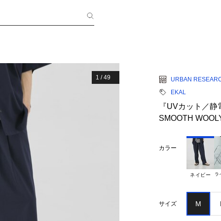
1
/
49
URBAN RESEAR
EKAL
『UVカット／静
SMOOTH WOOL
カラー
ラ
ネイビー
M
サイズ