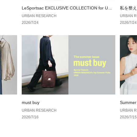
LeSportsac EXCLUSIVE COLLECTION for URB
私を整え
※商品画像は、光
AN RESEARCH
しむ、4人
URBAN RESEARCH
URBAN 
境により、実際の
2026/7/24
2026/7/24
す。予めご了承く
※商品の色味の目
い。
▼お気に入り登録
お気に入り登録さ
格情報や在庫状況
お買い物リストの
素材感
透け感 : なし
伸縮性 : ややあり
裏地 : なし
must buy
Summer 
光沢 : なし
URBAN RESEARCH
URBAN 
ポケット : あり
2026/7/16
2026/7/15