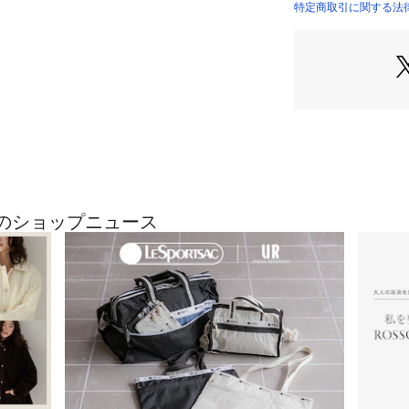
染みます。
特定商取引に関する法律に
ウエストはイージ
供しつつ、シンプ
落とし込んだ一本
見た目はきちんと
来するライフスタイ
ランス感覚を体現
ポイント
・梳毛ウールのよ
最近のショップニュース
・軽量・UVカッ
載。
・シワになりにく
・ワンタック仕様
ト。
・裾は絞り調整が
・同素材のトップ
【2026 Spring/