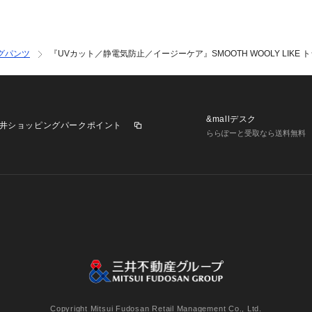
グパンツ
『UVカット／静電気防止／イージーケア』SMOOTH WOOLY LIKE 
&mallデスク
井ショッピングパークポイント
ららぽーと受取なら送料無料
業施設一覧
三井不動産が展開する商業施設への出店をご検討の方へ
意
個人情報保護方針
個人情報の取り扱いについて
利用者情
Copyright Mitsui Fudosan Retail Management Co., Ltd.