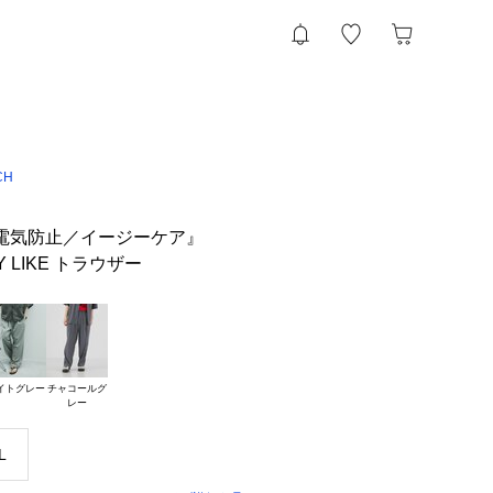
CH
電気防止／イージーケア』
Y LIKE トラウザー
イトグレー
チャコールグ

L