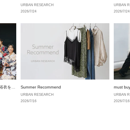
光沢 : なし
AN RES
URBAN RESEARCH
URBAN 
ポケット : なし
2026/7/24
2026/7/24
の浴衣を楽
Summer Recommend
must bu
URBAN RESEARCH
URBAN 
2026/7/16
2026/7/16