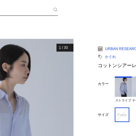
1
/
30
URBAN RESEAR
かぐれ
コットンシアー
カラー
ストライプ
ナ
Free
サイズ