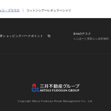
ャツ・ブラウス
コットンシアーレギュラーシャツ
&mallデスク
井ショッピングパークポイント
ららぽーと受取なら送料無料
業施設一覧
三井不動産が展開する商業施設への出店をご検討の方へ
意
個人情報保護方針
個人情報の取り扱いについて
利用者情
Copyright Mitsui Fudosan Retail Management Co., Ltd.