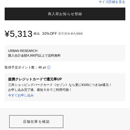
サイズ詳細を見る
再入荷お知らせ登録
¥5,313
30%OFF
¥7,590
税込
通常価格
URBAN RESEARCH
購入合計金額4,990円以上で送料無料
取得予定ポイント数：
48 pt
提携クレジットカードで還元率UP
三井ショッピングパークカード《セゾン》なら更に¥100につき1pt還元！
お申し込み完了後、最短５分でご利用可能！
今すぐお申し込み
店舗在庫を確認