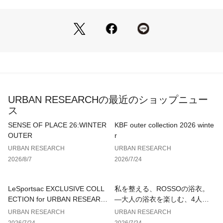
ご自宅で洗濯機洗いが可能なイージーケア仕様で、暑い季節に
頼れる一着です。
POINT
・洗濯機でのお手入れが可能
・暑い季節も快適に過ごせる接触冷感＆UVカット機能と着回
し力を兼ね備えた一着
COORDINATE
URBAN RESEARCHの最近のショップニュー
長すぎず短すぎない絶妙な着丈で、ワイドパンツやボリューム
ス
スカート、ワンピースの羽織りにもおすすめ。さらりとしたハ
イゲージニット素材は、シーンを問わず活躍します。
SENSE OF PLACE 26:WINTER
KBF outer collection 2026 winte
OUTER
r
【2026 Spring/Summer】【26SS】
URBAN RESEARCH
URBAN RESEARCH
2026/8/7
2026/7/24
※この商品は素材の特性上、水や湿気により、シミになりやす
い(ウォータースポット)性質があります。また着用を繰り返す
と毛羽立ったりすることがありますのでご注意ください。
LeSportsac EXCLUSIVE COLL
私を整える、ROSSOの浴衣。
ECTION for URBAN RESEARC
—大人の浴衣を楽しむ、4人のT
※商品画像は、光の当たり具合やパソコンなどの閲覧環境によ
H
IPS—
URBAN RESEARCH
URBAN RESEARCH
り、実際の色味と異なって見える場合がございます。予めご了
2026/7/24
2026/7/24