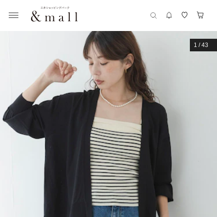
1
/
43