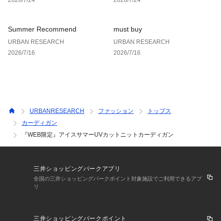
承ください。
※商品の色味の目安は、商品単体の画像をご参照ください。
Summer Recommend
must buy
▼お気に入り登録のおすすめ▼
URBAN RESEARCH
URBAN RESEARCH
お気に入り登録された商品は、マイページにて現在の価格情報
2026/7/16
2026/7/16
や在庫状況の確認が可能です。
お買い物リストの管理にぜひご利用ください。
素材感
透け感 : なし
伸縮性 : ややあり
URBANRESEARCH
ファッション
トップス
裏地 : なし
カーディガン
光沢 : なし
『WEB限定』アイスサマーUVカットニットカーディガン
ポケット : なし
三井ショッピングパークアプリ
全国の三井ショッピングパークポイント対象施設でご利用できるアプ
リ
三井ショッピングパークポイント