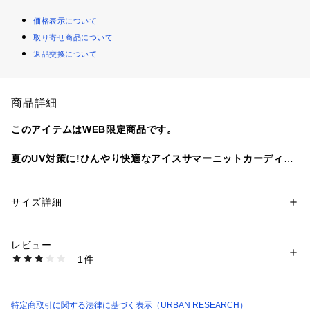
価格表示について
取り寄せ商品について
返品交換について
商品詳細
このアイテムはWEB限定商品です。
夏のUV対策に!ひんやり快適なアイスサマーニットカーディガ
ン
肌に触れるたび、ひんやりと心地よい接触冷感素材を使用した
サイズ詳細
性別：
レディース
ニットカーディガン。
カテゴリー：
ファッション
 ＞ 
トップス
 ＞ 
カーディガン
素材：レーヨン65% ナイロン35%
ゆったりとしたシルエットに釦レスでさっと羽織れる気軽さが
生産国：中国
レビュー
魅力。
洗濯：-
1件
シンプルなデザインで合わせるアイテムを選ばず、デイリーに
※詳しい洗濯方法については、商品の品質表示タグをご覧ください
商品番号：
1650000137953 
（モール）
活躍します。
LA26230-2023202 （ショップ）
UVカット機能付きで日差し対策はもちろん、室内での冷房対
策にもおすすめ。
特定商取引に関する法律に基づく表示（URBAN RESEARCH）