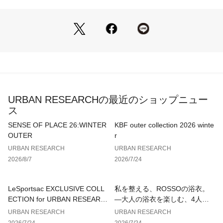
効果を演出してくれます。縦ラインを強調する透かしアイレッ
ト入りのリブ編みと深めのVネックデザインは、初夏から夏本
番のきれいめスタイルに最適。前を閉めてノースリーブトップ
スとして着るのはもちろん、夏の羽織りとしても重宝し、手持
ちのシンプルなボトムスに合わせるだけで一気にこなれたトレ
ンドスタイルへと導いてくれます。
【2026 Spring/Summer】【26SS】
URBAN RESEARCHの最近のショップニュー
※この生地の表面は引っかかりやすい為、アクセサリー類や周
ス
囲のものとの引っかかりにご注意ください。また着用用時、表
面の粗いものとの摩擦や引っ掛かりにご注意ください。
SENSE OF PLACE 26:WINTER
KBF outer collection 2026 winte
※商品自体の重さで伸びてしまうことがあります。シルエット
OUTER
r
をくずさないために、洗濯の際は平干しし、保管の際はハンガ
URBAN RESEARCH
URBAN RESEARCH
ーを使用せず、たたみ保管にしてください。
2026/8/7
2026/7/24
※その他お取り扱いに関しましては、商品に付属のアテンショ
ンタグをご覧ください。
LeSportsac EXCLUSIVE COLL
私を整える、ROSSOの浴衣。
総重量 : 約190g
ECTION for URBAN RESEARC
—大人の浴衣を楽しむ、4人のT
H
IPS—
URBAN RESEARCH
URBAN RESEARCH
※商品画像は、光の当たり具合やパソコンなどの閲覧環境によ
2026/7/24
2026/7/24