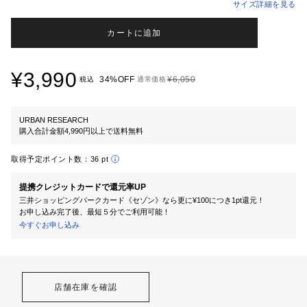
サイズ詳細を見る
カートに追加
¥3,990
34%OFF
¥6,050
税込
通常価格
URBAN RESEARCH
購入合計金額4,990円以上で送料無料
取得予定ポイント数：
36 pt
提携クレジットカードで還元率UP
三井ショッピングパークカード《セゾン》なら更に¥100につき1pt還元！
お申し込み完了後、最短５分でご利用可能！
今すぐお申し込み
店舗在庫を確認