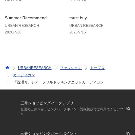
り、実際の色味と異なって見える場合がございます。予めご了
承ください。
※商品の色味の目安は、商品単体の画像をご参照ください。
Summer Recommend
must buy
URBAN RESEARCH
URBAN RESEARCH
▼お気に入り登録のおすすめ▼
2026/7/16
2026/7/16
お気に入り登録された商品は、マイページにて現在の価格情報
や在庫状況の確認が可能です。
お買い物リストの管理にぜひご利用ください。
素材感
透け感 : ややあり(IVORY)
URBANRESEARCH
ファッション
トップス
伸縮性 : あり
カーディガン
裏地 : なし
『洗濯可』シアーフリルドッキングニットカーディガン
光沢 : なし
ポケット : なし
三井ショッピングパークアプリ
全国の三井ショッピングパークポイント対象施設でご利用できるアプ
リ
三井ショッピングパークポイント