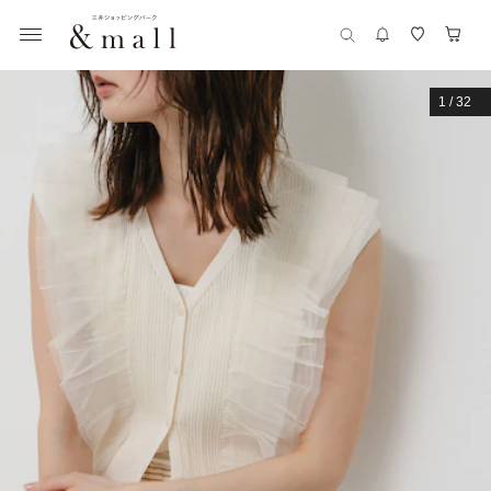
1
/
32