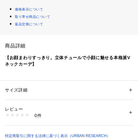
価格表示について
取り寄せ商品について
返品交換について
商品詳細
【お顔まわりすっきり。立体チュールで小顔に魅せる本格派V
ネックカーデ】
・程よくストレッチが効いて肌離れが良く、さらりと快適なリ
ブニット素材
・フロントへ大胆にあしらった動きのあるシアー素材が、お顔
サイズ詳細
性別：
レディース
まわりを華やかに小顔魅せ
カテゴリー：
ファッション
 ＞ 
トップス
 ＞ 
カーディガン
素材：本体 : ポリエステル48% レーヨン32% ナイロン20% チュール部分 
・リブにさりげなくアイレットを入れた編地が、きれいめなが
: ポリエステル100%
レビュー
ら涼やかな印象に格上げ
生産国：中国
0件
洗濯：-
※詳しい洗濯方法については、商品の品質表示タグをご覧ください
繊細なチュールフリルの圧倒的な存在感が目を惹く、大人のた
商品番号：
1650000137936 
（モール）
めの主役級デザイントップス。前面に贅沢にあしらわれたシア
AA26230-2022131 （ショップ）
ー素材の立体感が、視線を中央へと集めてすっきりとした小顔
特定商取引に関する法律に基づく表示（URBAN RESEARCH）