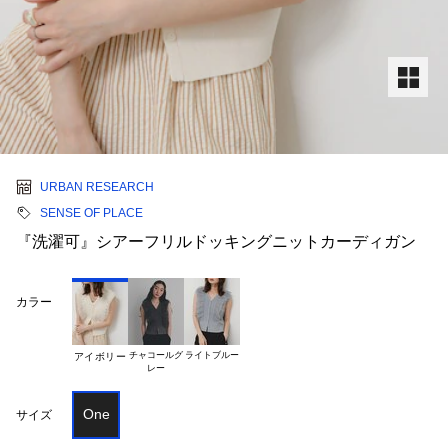
URBAN RESEARCH
SENSE OF PLACE
『洗濯可』シアーフリルドッキングニットカーディガン
カラー
チャコールグ

ライトブルー
アイボリー
One
サイズ