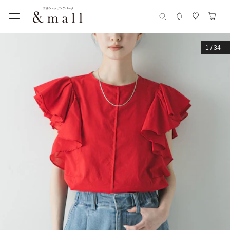
1
/
34