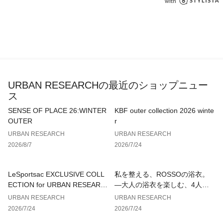
素材感
透け感 : ややあり(BLACK, RED(あり(WHITE)
伸縮性 : なし
裏地 : なし
光沢 : なし
ポケット : なし
URBAN RESEARCHの最近のショップニュー
ス
SENSE OF PLACE 26:WINTER
KBF outer collection 2026 winte
OUTER
r
URBAN RESEARCH
URBAN RESEARCH
2026/8/7
2026/7/24
LeSportsac EXCLUSIVE COLL
私を整える、ROSSOの浴衣。
ECTION for URBAN RESEARC
—大人の浴衣を楽しむ、4人のT
H
IPS—
URBAN RESEARCH
URBAN RESEARCH
2026/7/24
2026/7/24