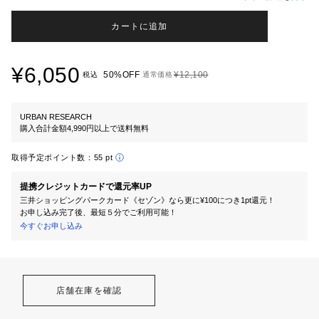
カートに追加
¥6,050
50%OFF
¥12,100
税込
通常価格
URBAN RESEARCH
購入合計金額4,990円以上で送料無料
取得予定ポイント数：
55 pt
提携クレジットカードで還元率UP
三井ショッピングパークカード《セゾン》なら更に¥100につき1pt還元！
お申し込み完了後、最短５分でご利用可能！
今すぐお申し込み
店舗在庫を確認