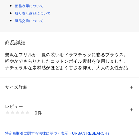
価格表示について
取り寄せ商品について
返品交換について
商品詳細
贅沢なフリルが、夏の装いをドラマチックに彩るブラウス。
軽やかでさらりとしたコットンボイル素材を使用しました。
ナチュラルな素材感がほどよく甘さを抑え、大人の女性が品よ
く着こなせる一着です。
肌離れが良く通気性にも優れているため、気温が上がるこれか
らの季節も涼やかに過ごせます。
サイズ詳細
性別：
レディース
肩から袖にかけて重なるフリルが、気になる二の腕を自然にカ
カテゴリー：
ファッション
 ＞ 
トップス
 ＞ 
シャツ・ブラウス
素材：綿100%
バーして華奢な印象に見せてくれます。前身頃を二重仕立てに
生産国：中国
レビュー
することで、薄手ながら透け感を気にせず一枚で安心して着用
洗濯：-
0件
できる仕様。
※詳しい洗濯方法については、商品の品質表示タグをご覧ください
商品番号：
1650000137870 
（モール）
すっきりとしたショート丈のシルエットは、ウエストの位置を
UR26230-2031010 （ショップ）
高く見せ、脚長効果も期待できます。ボトムスにインしなくて
もバランス良くまとまり、着るだけで洗練された着映えが完成
特定商取引に関する法律に基づく表示（URBAN RESEARCH）