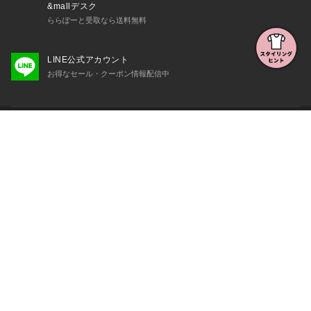
&mallデスク
ららぽーと受取なら送料無料
LINE公式アカウント
お得なセール・クーポン情報配信中
初めての方へ
よくある質問・お問い合わせ
会社概要・利用規約など
三井不動産が展開する商業施設一覧
三井不動産が展開する商業施設への出店をご検討の方へ