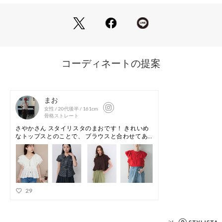
します。
デニムでカジュアルダウンするのはもちろん、スラックスで甘
さを抑えたコーディネートもおすすめです。
 POINT
・涼しく肌触りの良いコットンボイル素材
・二の腕を美しくカバーし、一枚でスタイリングがサマになる
フリル袖
・どんなボトムスとも相性が良く、スタイルアップも叶えるシ
ョート丈
【2026 Spring/Summer】【26SS】
※商品画像は、光の当たり具合やパソコンなどの閲覧環境によ
り、実際の色味と異なって見える場合がございます。予めご了
承ください。
※商品の色味の目安は、商品単体の画像をご参照ください。
▼お気に入り登録のおすすめ▼
お気に入り登録された商品は、マイページにて現在の価格情報
や在庫状況の確認が可能です。
お買い物リストの管理にぜひご利用ください。