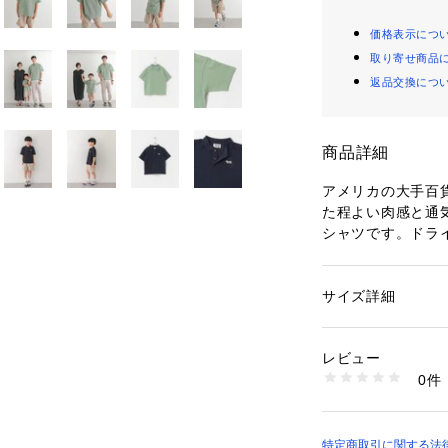
価格表示につ
取り寄せ商品
返品交換につ
商品詳細
アメリカの大手百貨
た程よい肉感と通
シャツです。ドラ
子素材を使用する
たフォックスのワ
上品なNAVYはD
サイズ詳細
性別：
キッズ・ベビ
繍、MINTは定番
カテゴリー：
ファッ
素材：本体 : 綿57%
になりすぎず上品
生産国：中国
レビュー
ゆったりとしたサ
洗濯：-
0件
に。メンズリンク
※詳しい洗濯方法に
い
ギフトにもオスス
商品番号：
16500001
幅広く着回せるア
DR26230-30104
特定商取引に関する法律に