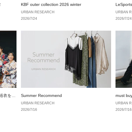
135＝130～140c
R
KBF outer collection 2026 winter
LeSport
※サイズは目安で
AN RES
URBAN RESEARCH
URBAN 
2026/7/24
2026/7/24
※商品画像は、光
境により、実際の
す。予めご了承く
※商品の色味の目
い。
▼お気に入り登録
お気に入り登録さ
格情報や在庫状況
お買い物リストの
素材感
透け感 : なし
の浴衣を楽
Summer Recommend
must bu
伸縮性 : ややあり
URBAN RESEARCH
URBAN 
裏地 : なし
2026/7/16
2026/7/16
光沢 : なし
ポケット : なし