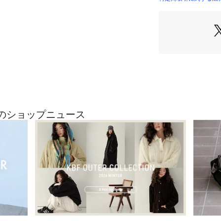
《MENS展開あり
DR26230-1010
《ジュニアサイズ
DR26230-301
×DOORS　THE 
【PENNEYS/ペ
1902年に創業し
C PENNEY」J
て、BIC MACやT
最近のショップニュース
NEYSがスタート。
ロン、アクリル、
た、数々の名作を
に現代的にアレン
【2026 Spring/
[サイズ]
105＝100～110c
120＝115～125c