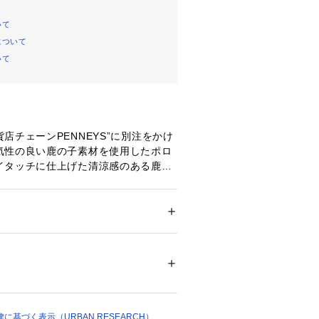
いて
について
いて
店チェーンPENNEYS”に別注をかけ
気性の良い鹿の子素材を使用したポロ
イタッチに仕上げた清涼感のある鹿の
ことで快適な着心地です。胸元に施し
ンポイント刺繍がアクセントになり、
OORSオリジナルのチャコールグレー刺
ー
FOXカラー刺繍の2色展開。カジュアル
ション
 ＞ 
トップス
 ＞ 
その他トップス
 ポリエステル43%衿 : 綿100%
な雰囲気が着こなせています。程よく
イジングでリラックス感のある一着
アイテムで、お揃いコーデはもちろん
ついては、商品の品質表示タグをご覧くださ
メ。ちょっとしたお出かけや通学など
37704 
（モール）
イテムです。
78 （ショップ）
基づく表示（URBAN RESEARCH）