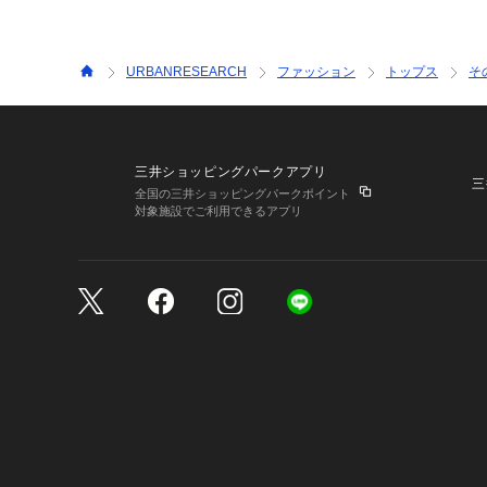
URBANRESEARCH
ファッション
トップス
そ
三井ショッピングパークアプリ
三
全国の三井ショッピングパークポイント
対象施設でご利用できるアプリ
三井不動産が展開する商
サイトのご利用上の注