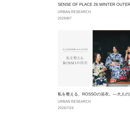
SENSE OF PLACE 26:WINTER OUTE
URBAN RESEARCH
2026/8/7
私を整える、ROSSOの浴衣。—大人
しむ、4人のTIPS—
URBAN RESEARCH
2026/7/24