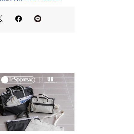
》
901　THE FOX 鹿の子 ポロシャツ
》
0479　『150サイズ』『別注』PENNEYS
FOX鹿の子ポロシャツ(KIDS)
ニーズ】
た、アメリカの大手百貨店チェーン「J
C PENNYのプライベートブランドとし
OWNCRAFT、PAY-DAYと並んでPEN
 1940～70年の約30年の間に、ナイ
ポリエステルなどの合繊素材を用い
市場に提供。その年代の商品をベース
ジした復刻が魅力です。
Summer】【26SS】
m
m