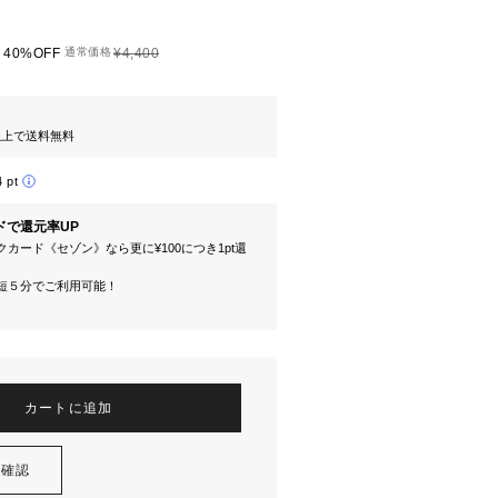
40%OFF
通常価格
¥4,400
円以上で送料無料
4 pt
ドで還元率UP
カード《セゾン》なら更に¥100につき1pt還
短５分でご利用可能！
カートに追加
を確認