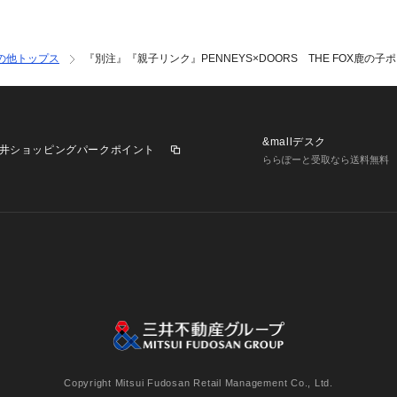
の他トップス
『別注』『親子リンク』PENNEYS×DOORS THE FOX鹿の子ポロ
&mallデスク
井ショッピングパークポイント
ららぽーと受取なら送料無料
業施設一覧
三井不動産が展開する商業施設への出店をご検討の方へ
意
個人情報保護方針
個人情報の取り扱いについて
利用者情
Copyright Mitsui Fudosan Retail Management Co., Ltd.