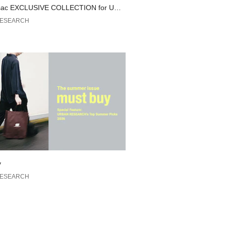
m
sac EXCLUSIVE COLLECTION for URB
す。採寸表をご参照ください。
EARCH
RESEARCH
の当たり具合やパソコンなどの閲覧環
色味と異なって見える場合がございま
ださい。
安は、商品単体の画像をご参照くださ
のおすすめ▼
れた商品は、マイページにて現在の価
の確認が可能です。
管理にぜひご利用ください。
y
RESEARCH