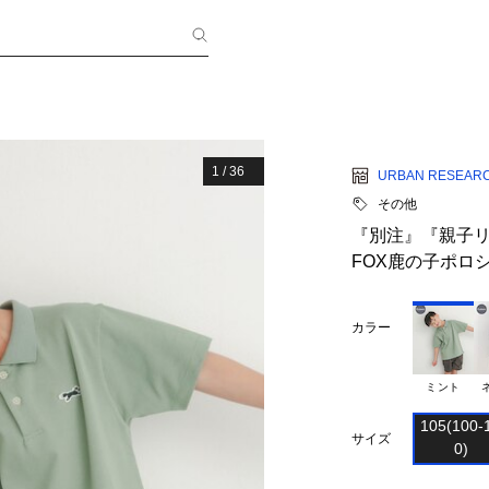
1
/
36
URBAN RESEAR
その他
『別注』『親子リン
FOX鹿の子ポロシャ
カラー
ミント
105(100-1
サイズ