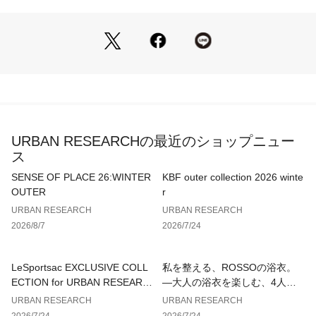
顔まわりをシャープに見せるスキッパーデザインは、デコルテ
を美しく引き立ててくれます。新色のイエローベージュは、デ
ニムやスラックスに合わせるだけで装いが一気に華やぎます。
前後の着丈に変化をつけているため、ワイドパンツからスカー
トまで、もたつかずにバランス良く着こなせます。
 POINT
・二の腕をカバーする絶妙な袖丈と、夏まで涼しく過ごせるゆ
とりのあるサイズ感
URBAN RESEARCHの最近のショップニュー
・裾のドロストでシルエットを調節でき、インしなくてもバラ
ス
ンス良く決まるデザイン
・顔まわりをすっきり見せるスキッパー仕様と、清涼感あふれ
SENSE OF PLACE 26:WINTER
KBF outer collection 2026 winte
るラミーレーヨン素材
OUTER
r
URBAN RESEARCH
URBAN RESEARCH
【2026 Spring/Summer】【26SS】
2026/8/7
2026/7/24
※商品画像は、光の当たり具合やパソコンなどの閲覧環境によ
り、実際の色味と異なって見える場合がございます。予めご了
LeSportsac EXCLUSIVE COLL
私を整える、ROSSOの浴衣。
承ください。
ECTION for URBAN RESEARC
—大人の浴衣を楽しむ、4人のT
※商品の色味の目安は、商品単体の画像をご参照ください。
H
IPS—
URBAN RESEARCH
URBAN RESEARCH
2026/7/24
2026/7/24