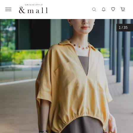
1
/
35