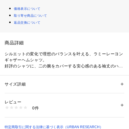
価格表示について
取り寄せ商品について
返品交換について
商品詳細
シルエットの変化で理想のバランスを叶える、ラミーレーヨン
ギャザーヘムシャツ。
好評のシャツに、二の腕をカバーする安心感のある袖丈のハー
フスリーブが登場しました。
全体的にゆとりを持たせた設計で、より夏場でもリラックスし
て着用いただけるデザイン。
サイズ詳細
性別：
レディース
柔らかく涼やかなラミーレーヨン素材を使用し、暑い季節でも
カテゴリー：
ファッション
 ＞ 
トップス
 ＞ 
シャツ・ブラウス
素材：再生繊維(セルロース)60% 麻40%
心地よく纏える一着に仕上げました。清涼感のある風合いが肌
生産国：中国
レビュー
離れを良くし、真夏まで涼しく快適に過ごせます。
洗濯：-
0件
軽やかな素材感は、キャミソールやカットソーとのレイヤード
※詳しい洗濯方法については、商品の品質表示タグをご覧ください
商品番号：
1650000137352 
（モール）
にもぴったりです。
UR26230-2031021 （ショップ）
前裾のドローコードを絞ってギャザーを寄せることで、ボトム
スにインしなくてもすっきりと決まります。
特定商取引に関する法律に基づく表示（URBAN RESEARCH）