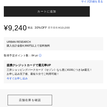
サイズ詳細を見る
カートに追加
¥9,240
30%OFF
¥13,200
税込
通常価格
URBAN RESEARCH
購入合計金額4,990円以上で送料無料
取得予定ポイント数：
84 pt
提携クレジットカードで還元率UP
三井ショッピングパークカード《セゾン》なら更に¥100につき1pt還元！
お申し込み完了後、最短５分でご利用可能！
今すぐお申し込み
店舗在庫を確認