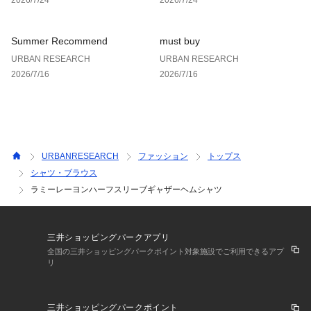
▼お気に入り登録のおすすめ▼
お気に入り登録された商品は、マイページにて現在の価格情報
や在庫状況の確認が可能です。
Summer Recommend
must buy
お買い物リストの管理にぜひご利用ください。
URBAN RESEARCH
URBAN RESEARCH
2026/7/16
2026/7/16
素材感
透け感 : ややあり(YEL BEIGE)あり(WHITE)
伸縮性 : なし
裏地 : なし
光沢 : なし
ポケット : あり
URBANRESEARCH
ファッション
トップス
シャツ・ブラウス
ラミーレーヨンハーフスリーブギャザーヘムシャツ
三井ショッピングパークアプリ
全国の三井ショッピングパークポイント対象施設でご利用できるアプ
リ
三井ショッピングパークポイント