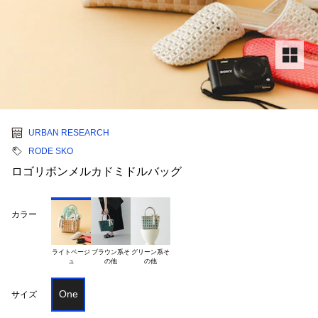
URBAN RESEARCH
RODE SKO
ロゴリボンメルカドミドルバッグ
カラー
ライトベージ

ブラウン系そ

グリーン系そ

One
サイズ