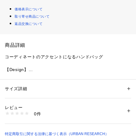
価格表示について
取り寄せ商品について
返品交換について
商品詳細
コーディネートのアクセントになるハンドバッグ
【Design】
コーディネートに彩りを添える、キャッチーな配色が魅力のメ
ルカドバッグ。
軽やかな質感ながら、しっかりと編み込まれた安定感のある仕
サイズ詳細
性別：
レディース
上がり。
カテゴリー：
バッグ
 ＞ 
その他バッグ
素材：本体 : ポリプロピレン100%附属 : 綿100%合金
目を惹く大きなロゴ入りリボンと、ゴールドのチャームが華や
生産国：中国
レビュー
かなアクセント。リボンやチャームは取り外しができるので、
洗濯：-
0件
その日の気分に合わせてシンプルな表情も楽しめます。
※詳しい洗濯方法については、商品の品質表示タグをご覧ください
商品番号：
1650000137134 
（モール）
底マチがたっぷりと確保されているため、ポーチやタンブラー
XX26230-2222407 （ショップ）
など厚みのある荷物もスマートに収まります。
特定商取引に関する法律に基づく表示（URBAN RESEARCH）