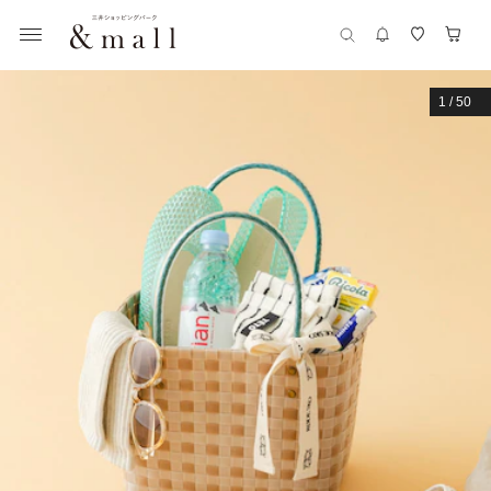
1
/
50