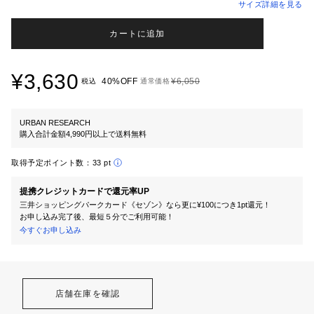
サイズ詳細を見る
カートに追加
¥3,630
40%OFF
¥6,050
税込
通常価格
URBAN RESEARCH
購入合計金額4,990円以上で送料無料
取得予定ポイント数：
33 pt
提携クレジットカードで還元率UP
三井ショッピングパークカード《セゾン》なら更に¥100につき1pt還元！
お申し込み完了後、最短５分でご利用可能！
今すぐお申し込み
店舗在庫を確認