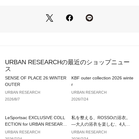
【Styling point】
ルーズなシルエットのシャツや、リラックス感のあるパンツス
タイルに合わせるのがおすすめ。足元にサンダルを添えれば、
大人の抜け感漂う旬なコーディネートが完成します。
【2026 Spring/Summer】【26SS】
総重量 : 約250g
URBAN RESEARCHの最近のショップニュー
※商品画像は、光の当たり具合やパソコンなどの閲覧環境によ
ス
り、実際の色味と異なって見える場合がございます。予めご了
承ください。
SENSE OF PLACE 26:WINTER
KBF outer collection 2026 winte
※商品の色味の目安は、商品単体の画像をご参照ください。
OUTER
r
URBAN RESEARCH
URBAN RESEARCH
▼お気に入り登録のおすすめ▼
2026/8/7
2026/7/24
お気に入り登録された商品は、マイページにて現在の価格情報
や在庫状況の確認が可能です。
お買い物リストの管理にぜひご利用ください。
LeSportsac EXCLUSIVE COLL
私を整える、ROSSOの浴衣。
ECTION for URBAN RESEARC
—大人の浴衣を楽しむ、4人のT
H
IPS—
URBAN RESEARCH
URBAN RESEARCH
2026/7/24
2026/7/24