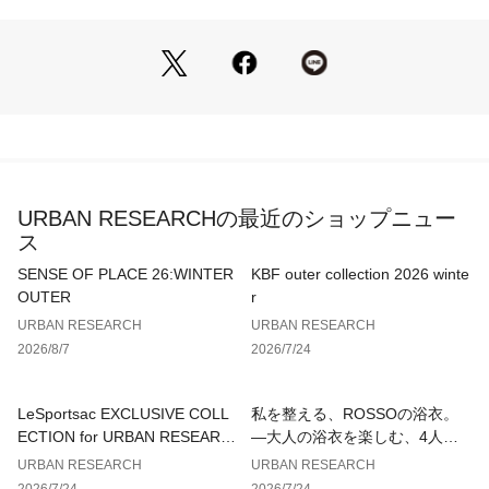
【Styling point】
柔らかなトーンのシャツやロングスカートに合わせると、洗練
された大人のリラックススタイルに。コンパクトなフォルム
は、コーディネートをバランス良くスマートに見せてくれま
す。
サンダルを合わせた軽快なスタイリングで、季節感たっぷりの
装いを楽しんでください。
URBAN RESEARCHの最近のショップニュー
【2026 Spring/Summer】【26SS】
ス
総重量 : 約170g
SENSE OF PLACE 26:WINTER
KBF outer collection 2026 winte
OUTER
r
※商品画像は、光の当たり具合やパソコンなどの閲覧環境によ
URBAN RESEARCH
URBAN RESEARCH
り、実際の色味と異なって見える場合がございます。予めご了
2026/8/7
2026/7/24
承ください。
※商品の色味の目安は、商品単体の画像をご参照ください。
LeSportsac EXCLUSIVE COLL
私を整える、ROSSOの浴衣。
▼お気に入り登録のおすすめ▼
ECTION for URBAN RESEARC
—大人の浴衣を楽しむ、4人のT
お気に入り登録された商品は、マイページにて現在の価格情報
H
IPS—
URBAN RESEARCH
URBAN RESEARCH
や在庫状況の確認が可能です。
2026/7/24
2026/7/24