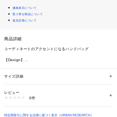
価格表示について
取り寄せ商品について
返品交換について
商品詳細
コーディネートのアクセントになるハンドバッグ
【Design】
コーディネートを彩る配色と、コンパクトなサイズ感が魅力の
メルカドバッグ。
軽やかな質感ながら、しっかりと編み込まれた安定感のある仕
サイズ詳細
性別：
レディース
上がりで、日差しが強くなるこれからの季節にぴったり。
カテゴリー：
バッグ
 ＞ 
その他バッグ
素材：本体 : ポリプロピレン100%附属 : 綿100%合金
ブランドロゴをあしらった大きなリボンと、ゴールドのチャー
生産国：中国
レビュー
ムが上品なアクセント。リボンは取り外しも可能なので、その
洗濯：-
0件
日の気分に合わせてシンプルなハンドバッグとしても楽しめま
※詳しい洗濯方法については、商品の品質表示タグをご覧ください
商品番号：
1650000137132 
（モール）
す。
XX26230-2222406 （ショップ）
小ぶりなサイズ感ながら、広めのマチで必要な荷物がしっかり
収まるのも嬉しいポイント。
特定商取引に関する法律に基づく表示（URBAN RESEARCH）