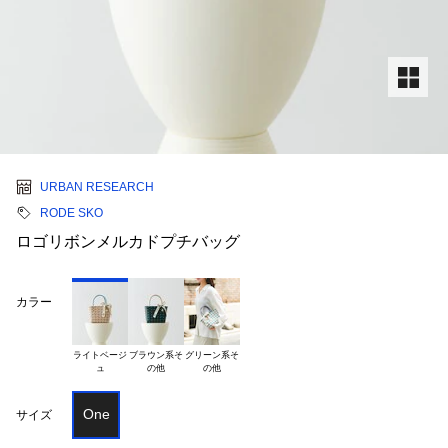
URBAN RESEARCH
RODE SKO
ロゴリボンメルカドプチバッグ
カラー
ライトベージ

ブラウン系そ

グリーン系そ

One
サイズ