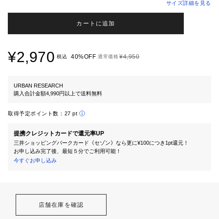
サイズ詳細を見る
カートに追加
¥2,970
40%OFF
¥4,950
税込
通常価格
URBAN RESEARCH
購入合計金額4,990円以上で送料無料
取得予定ポイント数：
27 pt
提携クレジットカードで還元率UP
三井ショッピングパークカード《セゾン》なら更に¥100につき1pt還元！
お申し込み完了後、最短５分でご利用可能！
今すぐお申し込み
店舗在庫を確認