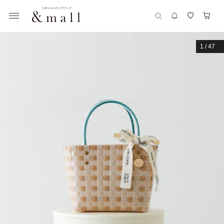
1
/
47