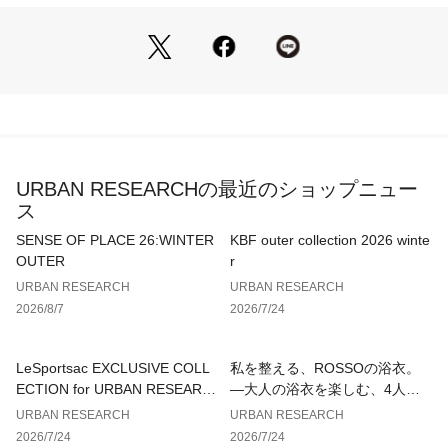
【Styling point】
ジャケットスタイルに合わせれば、知的な印象のビジネスコー
ディネートに。休日のカジュアルな装いには、実用性とファッ
ション性を兼ね備えたモダンなアクセントとして活躍します。
【2026 Spring/Summer】【26SS】
※A4サイズ収納可能
URBAN RESEARCHの最近のショップニュー
ス
総重量 : 約700g
SENSE OF PLACE 26:WINTER
KBF outer collection 2026 winte
※商品画像は、光の当たり具合やパソコンなどの閲覧環境によ
OUTER
r
り、実際の色味と異なって見える場合がございます。予めご了
URBAN RESEARCH
URBAN RESEARCH
承ください。
2026/8/7
2026/7/24
※商品の色味の目安は、商品単体の画像をご参照ください。
▼お気に入り登録のおすすめ▼
LeSportsac EXCLUSIVE COLL
私を整える、ROSSOの浴衣。
お気に入り登録された商品は、マイページにて現在の価格情報
ECTION for URBAN RESEARC
—大人の浴衣を楽しむ、4人のT
や在庫状況の確認が可能です。
H
IPS—
URBAN RESEARCH
URBAN RESEARCH
お買い物リストの管理にぜひご利用ください。
2026/7/24
2026/7/24