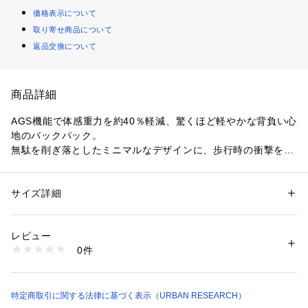
価格表示について
取り寄せ商品について
返品交換について
商品詳細
AGS機能で体感重力を約40％軽減、驚くほど軽やかな背負い心
地のバックパック。
無駄を削ぎ落としたミニマルなデザインに、歩行時の衝撃を吸
収するAGS(Anti Gravity System)機能を搭載しました。体の動
きに合わせて伸縮し、肩にかかる負担を劇的に軽減します。
上品な光沢のある素材感が、都会的で洗練された大人の雰囲気
サイズ詳細
性別：
メンズ
を醸し出してくれるアイテム。
カテゴリー：
バッグ
 ＞ 
バックパック・リュック
素材：本体 : ポリエステル100%
収納力の高さと、荷物を整理しやすい機能的な設計も魅力。メ
生産国：中国
レビュー
イン収納にはPCスリーブに加え、中身が見やすいメッシュポ
洗濯：-
0件
ケットやオープンポケットが充実しています。外側にはさっと
※詳しい洗濯方法については、商品の品質表示タグをご覧ください
商品番号：
1650000137118 
（モール）
取り出せるフロントポケットや、ペットボトルもしっかり収ま
XX26130-1185101 （ショップ）
るサイドポケットを完備。
特定商取引に関する法律に基づく表示（URBAN RESEARCH）