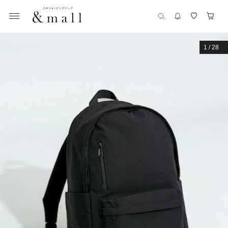
1
/
28