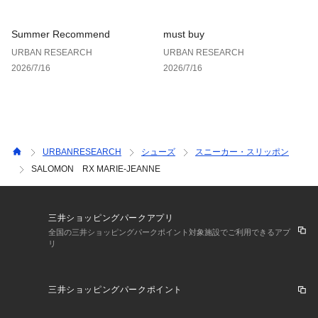
お気に入り登録された商品は、マイページにて現在の価格情報
や在庫状況の確認が可能です。
Summer Recommend
must buy
お買い物リストの管理にぜひご利用ください。
URBAN RESEARCH
URBAN RESEARCH
2026/7/16
2026/7/16
URBANRESEARCH
シューズ
スニーカー・スリッポン
SALOMON RX MARIE-JEANNE
三井ショッピングパークアプリ
全国の三井ショッピングパークポイント対象施設でご利用できるアプ
リ
三井ショッピングパークポイント