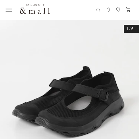
1
/
6