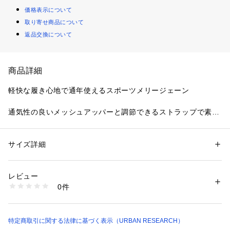
価格表示について
取り寄せ商品について
返品交換について
商品詳細
軽快な履き心地で通年使えるスポーツメリージェーン
通気性の良いメッシュアッパーと調節できるストラップで素足
でも快適に履ける一足です。クッション性のあるミッドソール
とラグパターンのソールで歩行時の安定感があり長時間の移動
でも疲れにくい設計です。
サイズ詳細
性別：
メンズ
甲部分のベルトでフィット感を簡単に調整でき、脱ぎ履きがス
カテゴリー：
シューズ
 ＞ 
スニーカー・スリッポン
素材：アッパー : レザー テキスタイルアウトソール : ラバーライナー : 合
ムーズに行えるためデイリーの外出や旅行にも適しています。
成素材インソール : レザー
レビュー
ブラックの落ち着いた色味でコーディネートを選ばず、スポー
生産国：-
0件
ティーな着こなしからカジュアルなスタイルまで合わせやすい
洗濯：-
※詳しい洗濯方法については、商品の品質表示タグをご覧ください
です。
商品番号：
1650000136529 
（モール）
濡れても乾きやすい素材感で手入れが簡単なため通年で使いや
CU26210-1010045 （ショップ）
すく、気軽に履き回せる一足です。
特定商取引に関する法律に基づく表示（URBAN RESEARCH）