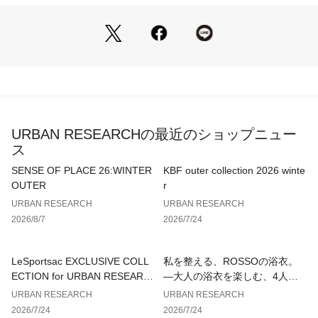
【SALOMON / サロモン】
1947年の設立以来、徹底した製品開発と、こだわりのデザイ
ンをベースに、ウィンタースポーツ界のNo.1として世界をリー
ド。その洗練されたデザイン性と機能美、妥協なきプロダクト
は、多くのファンを魅了しています。快適な履き心地とファッ
ション性を兼ね備えたデザインは、コーディネートのポイント
になる1足です。
URBAN RESEARCHの最近のショップニュー
【2026 Spring/Summer】【26SS】
ス
※靴箱破損につきましては、商品に不良が無い場合に限り出荷
SENSE OF PLACE 26:WINTER
KBF outer collection 2026 winte
させていただいております。予めご了承ください。
OUTER
r
URBAN RESEARCH
URBAN RESEARCH
重量(片足) : 約240g
2026/8/7
2026/7/24
※商品画像は、光の当たり具合やパソコンなどの閲覧環境によ
り、実際の色味と異なって見える場合がございます。予めご了
LeSportsac EXCLUSIVE COLL
私を整える、ROSSOの浴衣。
承ください。
ECTION for URBAN RESEARC
—大人の浴衣を楽しむ、4人のT
※商品の色味の目安は、商品単体の画像をご参照ください。
H
IPS—
URBAN RESEARCH
URBAN RESEARCH
2026/7/24
2026/7/24
▼お気に入り登録のおすすめ▼