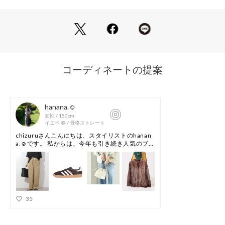
にまで成長しました。
【2026 Spring/Summer】【26SS】
※靴箱破損につきましては、商品に不良が無い場合に限り出荷
させていただいております。予めご了承ください。
重量(片足) : 約335g
※商品画像は、光の当たり具合やパソコンなどの閲覧環境によ
り、実際の色味と異なって見える場合がございます。予めご了
承ください。
※商品の色味の目安は、商品単体の画像をご参照ください。
▼お気に入り登録のおすすめ▼
お気に入り登録された商品は、マイページにて現在の価格情報
や在庫状況の確認が可能です。
お買い物リストの管理にぜひご利用ください。
メーカー品番 : 1164570