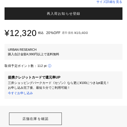
サイズ詳細を見る
再入荷お知らせ登録
¥12,320
20%OFF
¥15,400
税込
通常価格
URBAN RESEARCH
購入合計金額4,990円以上で送料無料
取得予定ポイント数：
112 pt
提携クレジットカードで還元率UP
三井ショッピングパークカード《セゾン》なら更に¥100につき1pt還元！
お申し込み完了後、最短５分でご利用可能！
今すぐお申し込み
店舗在庫を確認