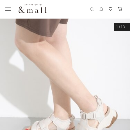
1
/
13