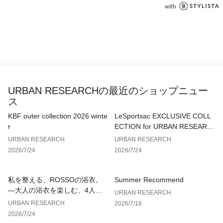
URBAN RESEARCHの最近のショップニュー
ス
KBF outer collection 2026 winte
LeSportsac EXCLUSIVE COLL
r
ECTION for URBAN RESEARC
H
URBAN RESEARCH
URBAN RESEARCH
2026/7/24
2026/7/24
私を整える、ROSSOの浴衣。
Summer Recommend
—大人の浴衣を楽しむ、4人のT
URBAN RESEARCH
IPS—
URBAN RESEARCH
2026/7/16
2026/7/24