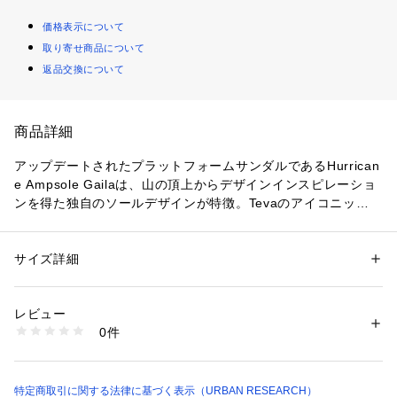
価格表示について
取り寄せ商品について
返品交換について
商品詳細
アップデートされたプラットフォームサンダルであるHurrican
e Ampsole Gailaは、山の頂上からデザインインスピレーショ
ンを得た独自のソールデザインが特徴。Tevaのアイコニックな
Hurricaneシリーズに厚みのあるプラットフォームソールを加
え、スタイルと快適さを両立したモデルです。
サイズ詳細
性別：
レディース
【Teva / テバ】
カテゴリー：
シューズ
 ＞ 
サンダル
素材：-
1984年、グランドキャニオンのリバーガイドの一人が作り上
生産国：インドネシア
レビュー
げた、世界で初めてのスポーツサンダルブランド。
洗濯：-
0件
Tevaの原点ともいえるオリジナルコレクションは、水辺での安
※詳しい洗濯方法については、商品の品質表示タグをご覧ください
商品番号：
1650000136355 
（モール）
全かつアクティブな動きのために足首を固定するためのストラ
CL26210-2210049 （ショップ）
ップをビーチサンダルに取り付けたことから生まれました。
今では世界中の多くの人に愛されるブランドを象徴するモデル
特定商取引に関する法律に基づく表示（URBAN RESEARCH）