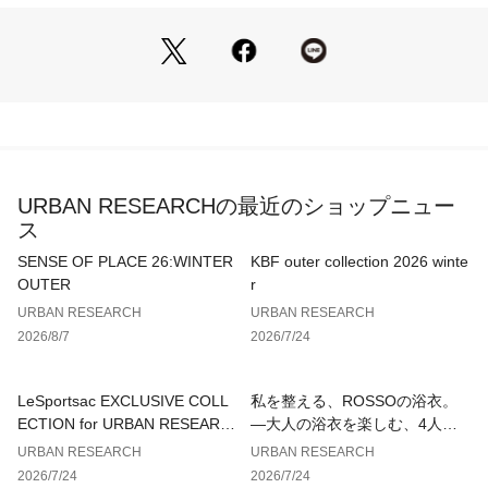
▼お気に入り登録のおすすめ▼
お気に入り登録された商品は、マイページにて現在の価格情報
や在庫状況の確認が可能です。
お買い物リストの管理にぜひご利用ください。
素材感
透け感 : ややあり(IVORY)
伸縮性 : あり
裏地 : なし
URBAN RESEARCHの最近のショップニュー
光沢 : なし
ス
ポケット : なし
SENSE OF PLACE 26:WINTER
KBF outer collection 2026 winte
OUTER
r
URBAN RESEARCH
URBAN RESEARCH
2026/8/7
2026/7/24
LeSportsac EXCLUSIVE COLL
私を整える、ROSSOの浴衣。
ECTION for URBAN RESEARC
—大人の浴衣を楽しむ、4人のT
H
IPS—
URBAN RESEARCH
URBAN RESEARCH
2026/7/24
2026/7/24