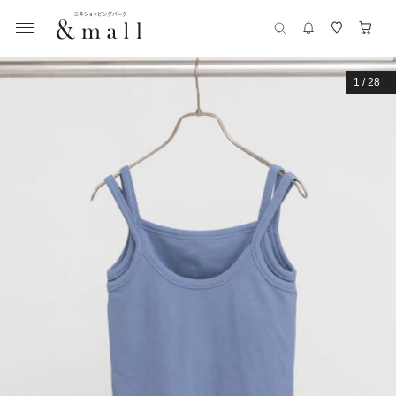
1
/
28