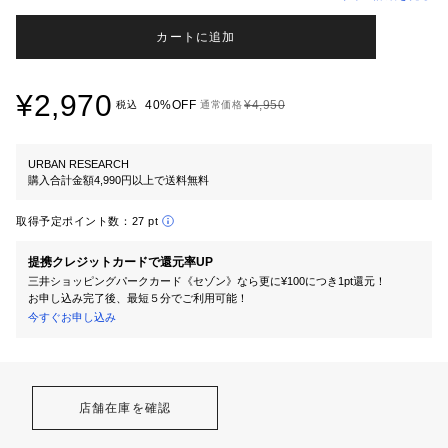
カートに追加
¥2,970
40%OFF
¥4,950
税込
通常価格
URBAN RESEARCH
購入合計金額4,990円以上で送料無料
取得予定ポイント数：
27 pt
提携クレジットカードで還元率UP
三井ショッピングパークカード《セゾン》なら更に¥100につき1pt還元！
お申し込み完了後、最短５分でご利用可能！
今すぐお申し込み
店舗在庫を確認