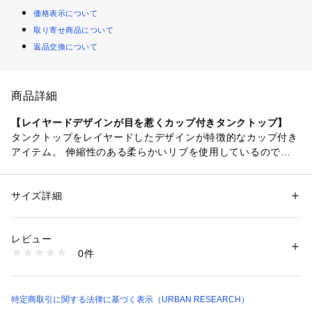
価格表示について
取り寄せ商品について
返品交換について
商品詳細
【レイヤードデザインが目を惹くカップ付きタンクトップ】
タンクトップをレイヤードしたデザインが特徴的なカップ付き
アイテム。 伸縮性のある柔らかいリブを使用しているので着
心地が良く、程よくしっかりとした素材は1枚でもヘルシーな
着こなしが叶います。
サイズ詳細
性別：
レディース
【2026 Spring/Summer】【26SS】
カテゴリー：
ファッション
 ＞ 
トップス
 ＞ 
タンクトップ
素材：レーヨン51% 綿43% ポリウレタン6%
生産国：中国
レビュー
※商品画像は、光の当たり具合やパソコンなどの閲覧環境によ
洗濯：-
0件
り、実際の色味と異なって見える場合がございます。予めご了
※詳しい洗濯方法については、商品の品質表示タグをご覧ください
商品番号：
1650000136265 
（モール）
承ください。
KB26230-2015300 （ショップ）
※商品の色味の目安は、商品単体の画像をご参照ください。
特定商取引に関する法律に基づく表示（URBAN RESEARCH）