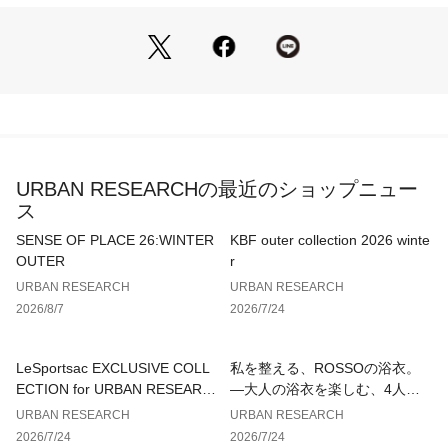
り、実際の色味と異なって見える場合がございます。予めご了
承ください。
※商品の色味の目安は、商品単体の画像をご参照ください。
▼お気に入り登録のおすすめ▼
お気に入り登録された商品は、マイページにて現在の価格情報
や在庫状況の確認が可能です。
お買い物リストの管理にぜひご利用ください。
URBAN RESEARCHの最近のショップニュー
素材感
ス
透け感 : ややあり(BEIGEのみ)
伸縮性 : あり
SENSE OF PLACE 26:WINTER
KBF outer collection 2026 winte
裏地 : なし
OUTER
r
光沢 : なし
URBAN RESEARCH
URBAN RESEARCH
ポケット : なし
2026/8/7
2026/7/24
メーカー品番 : 800170
LeSportsac EXCLUSIVE COLL
私を整える、ROSSOの浴衣。
ECTION for URBAN RESEARC
—大人の浴衣を楽しむ、4人のT
H
IPS—
URBAN RESEARCH
URBAN RESEARCH
2026/7/24
2026/7/24