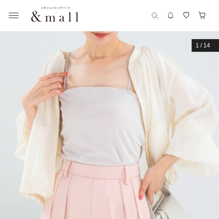
1
/
14