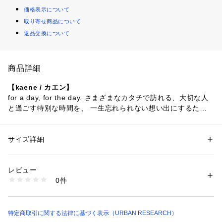
価格表示について
取り寄せ商品について
返品交換について
商品詳細
【kaene / カエン】
for a day, for the day. さまざまなカタチで訪れる、大切な人
と過ごす特別な時間を、 一生忘れられない想い出にするため
に。
kaeneではドレスライン・ホワイトコレクション・ブラックフ
ォーマル・セレモニーコレクションを軸に「フォーマルシーン
サイズ詳細
性別：
レディース
の可能性を広げること」を意識し、型にはまらないデザインの
カテゴリー：
ファッション
 ＞ 
トップス
 ＞ 
キャミソール
素材：本体 : レーヨン66% ナイロン28% ポリウレタン6%
提案を追求しています。
生産国：韓国
レビュー
洗濯：-
0件
※詳しい洗濯方法については、商品の品質表示タグをご覧ください
商品番号：
1650000136087 
（モール）
【2026 Spring/Summer】【26SS】
CR26210-2010014 （ショップ）
※商品画像は、光の当たり具合やパソコンなどの閲覧環境によ
特定商取引に関する法律に基づく表示（URBAN RESEARCH）