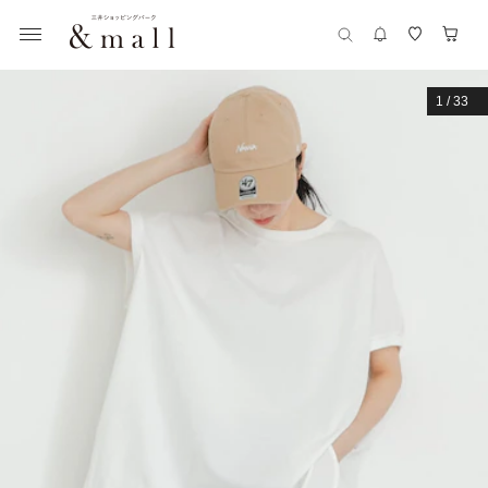
1
/
33