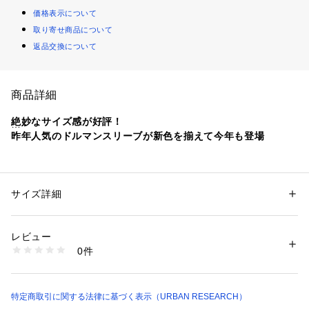
価格表示について
取り寄せ商品について
返品交換について
商品詳細
絶妙なサイズ感が好評！
昨年人気のドルマンスリーブが新色を揃えて今年も登場
シルケット加工を施し、さらっとした肌触りと、光沢が特徴の
綿100%の素材を使用。前後差寸のあるラウンドヘムが特徴。
後ろはヒップラインが隠れるくらい長めなので、体型カバー効
サイズ詳細
性別：
レディース
果が期待できるのも嬉しいポイントです。前だけインしてもそ
カテゴリー：
ファッション
 ＞ 
トップス
 ＞ 
Tシャツ・カットソー
素材：綿100%
のままで着用してもすっきり見えるように計算されたデザイン
生産国：中国
レビュー
になっており、ボトムによって着こなしを選べます。身体のラ
洗濯：-
0件
インを拾わない程よいサイズ感はシンプルでありながら存在感
※詳しい洗濯方法については、商品の品質表示タグをご覧ください
商品番号：
1650000136077 
（モール）
があり、スタイリングの主役として幅広く活躍します。昨年も
FE26230-2010132 （ショップ）
人気のデザインで今年はトレンドでもある渋めのパープルを展
開しております。
特定商取引に関する法律に基づく表示（URBAN RESEARCH）