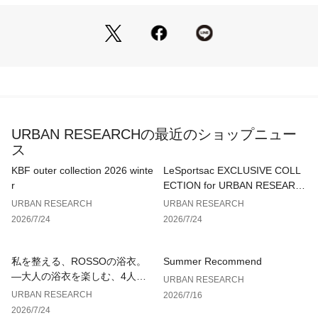
【2026 Spring/Summer】【26SS】
※この商品は、素材の特性上、直射日光や蛍光灯に長時間あて
ますと変色する恐れがございます。ご着用や保管の際は、充分
ご注意ください。
※商品画像は、光の当たり具合やパソコンなどの閲覧環境によ
り、実際の色味と異なって見える場合がございます。予めご了
URBAN RESEARCHの最近のショップニュー
承ください。
ス
※商品の色味の目安は、商品単体の画像をご参照ください。
KBF outer collection 2026 winte
LeSportsac EXCLUSIVE COLL
▼お気に入り登録のおすすめ▼
r
ECTION for URBAN RESEARC
お気に入り登録された商品は、マイページにて現在の価格情報
H
URBAN RESEARCH
URBAN RESEARCH
や在庫状況の確認が可能です。
2026/7/24
2026/7/24
お買い物リストの管理にぜひご利用ください。
素材感
私を整える、ROSSOの浴衣。
Summer Recommend
透け感 : ややあり(ホワイト)
—大人の浴衣を楽しむ、4人のT
URBAN RESEARCH
伸縮性 : あり
IPS—
URBAN RESEARCH
2026/7/16
裏地 : なし
2026/7/24
光沢 : なし