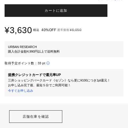
カートに追加
¥3,630
40%OFF
¥6,050
税込
通常価格
URBAN RESEARCH
購入合計金額4,990円以上で送料無料
取得予定ポイント数：
33 pt
提携クレジットカードで還元率UP
三井ショッピングパークカード《セゾン》なら更に¥100につき1pt還元！
お申し込み完了後、最短５分でご利用可能！
今すぐお申し込み
店舗在庫を確認