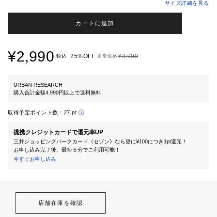
サイズ詳細を見る
カートに追加
¥2,990
25%OFF
¥3,990
税込
通常価格
URBAN RESEARCH
購入合計金額4,990円以上で送料無料
取得予定ポイント数：
27 pt
提携クレジットカードで還元率UP
三井ショッピングパークカード《セゾン》なら更に¥100につき1pt還元！
お申し込み完了後、最短５分でご利用可能！
今すぐお申し込み
店舗在庫を確認