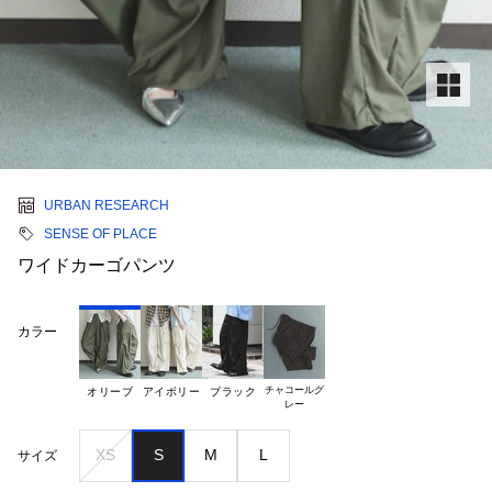
URBAN RESEARCH
SENSE OF PLACE
ワイドカーゴパンツ
カラー
チャコールグ

オリーブ
アイボリー
ブラック
XS
S
M
L
サイズ