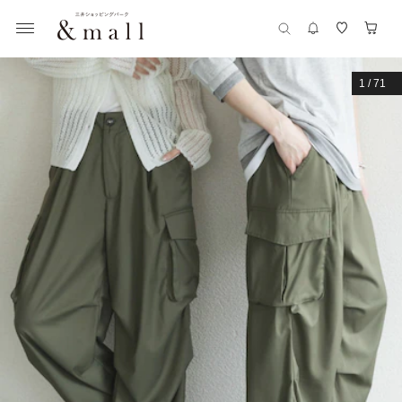
1
/
71