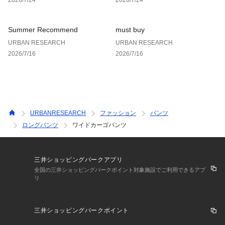
素材感
透け感 : なし
伸縮性 : ややあり
Summer Recommend
must buy
裏地 : なし
URBAN RESEARCH
URBAN RESEARCH
光沢 : なし
2026/7/16
2026/7/16
ポケット : あり
URBANRESEARCH
ファッション
パンツ
ロングパンツ
ワイドカーゴパンツ
三井ショッピングパークアプリ
全国の三井ショッピングパークポイント対象施設でご利用できるアプ
リ
三井ショッピングパークポイント