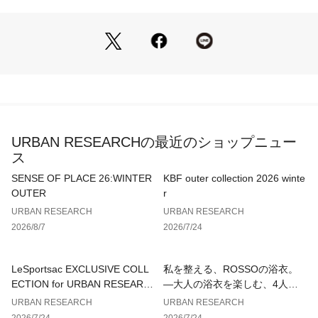
間キープしてくれる素材です。
styling
シャツやきれいめのニットを合わせた、大人なミックススタイ
ルが特におすすめです。足元はレザーシューズで品よくまとめ
たり、ボリュームスニーカーでトレンド感を強調するのも今の
気分。シンプルになりがちな夏の装いに、さりげない個性をプ
ラスしてくれます。
URBAN RESEARCHの最近のショップニュー
【2026 Spring/Summer】【26SS】
ス
※商品画像は、光の当たり具合やパソコンなどの閲覧環境によ
SENSE OF PLACE 26:WINTER
KBF outer collection 2026 winte
り、実際の色味と異なって見える場合がございます。予めご了
OUTER
r
承ください。
URBAN RESEARCH
URBAN RESEARCH
※商品の色味の目安は、商品単体の画像をご参照ください。
2026/8/7
2026/7/24
▼お気に入り登録のおすすめ▼
お気に入り登録された商品は、マイページにて現在の価格情報
LeSportsac EXCLUSIVE COLL
私を整える、ROSSOの浴衣。
や在庫状況の確認が可能です。
ECTION for URBAN RESEARC
—大人の浴衣を楽しむ、4人のT
お買い物リストの管理にぜひご利用ください。
H
IPS—
URBAN RESEARCH
URBAN RESEARCH
2026/7/24
2026/7/24