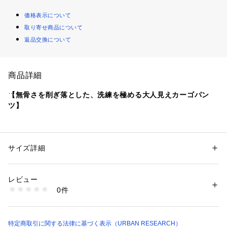
価格表示について
取り寄せ商品について
返品交換について
商品詳細
【無骨さを削ぎ落とした、洗練を極める大人見えカーゴパン
ツ】
・本格的なディテールを取り入れつつ、クリーンな表情に仕上
げた都会派デザイン
・サイドポケットの配置やシルエットの微調整により、抜群の
サイズ詳細
性別：
メンズ
着回し力を実現
カテゴリー：
ファッション
 ＞ 
パンツ
 ＞ 
ロングパンツ
素材：ポリエステル71% レーヨン26% ポリウレタン3%
・カジュアルからモードまで、スタイリングに旬のスパイスを
生産国：中国
レビュー
添える一着
洗濯：-
0件
※詳しい洗濯方法については、商品の品質表示タグをご覧ください
商品番号：
1650000135731 
（モール）
material
AA26230-1043104 （ショップ）
上品なとろみのある生地を使用しています。肌離れの良いさら
りとした質感で、夏場でも蒸れにくく、快適な穿き心地を長時
特定商取引に関する法律に基づく表示（URBAN RESEARCH）