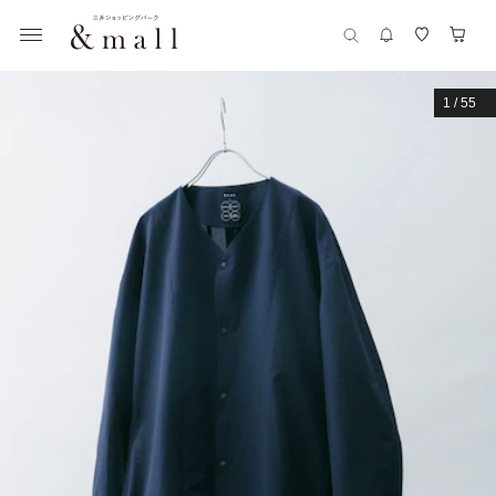
1
/
55