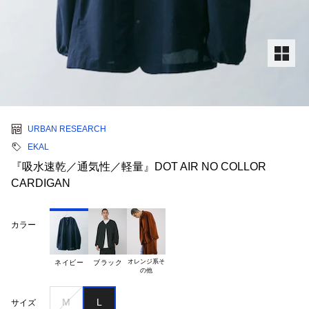
URBAN RESEARCH
EKAL
『吸水速乾／通気性／軽量』DOT AIR NO COLLOR
CARDIGAN
カラー
オレンジ系そ

ネイビー
ブラック
M
L
サイズ