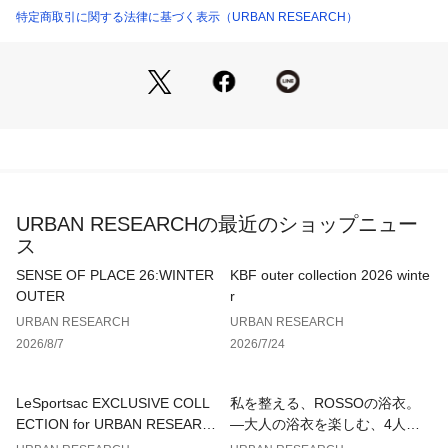
フロントはスナップボタン開き仕様。控えめな光沢を持つ小ぶ
特定商取引に関する法律に基づく表示（URBAN RESEARCH）
りなサイズのロゴ入りスナップで、クリーンな印象をキープ。
腰ポケットはファスナー付きで、見た目を損なわず実用性を確
保。袋布にはメッシュ素材を使用し、軽快で蒸れにくい仕様で
す。
袖口はニットテープのパイピングで仕上げ、伸縮性と肌当たり
の良さを両立。軽やかなフィット感をプラス。
同素材のパンツとセットアップでの着用が可能です。
URBAN RESEARCHの最近のショップニュー
東レのDotAirは、軽量で通気性に優れた機能素材であり、特に
ス
アクティブウェアやアウトドアウェア、夏用の衣類に適した素
材です。
SENSE OF PLACE 26:WINTER
KBF outer collection 2026 winte
OUTER
r
・生地の構造
URBAN RESEARCH
URBAN RESEARCH
特殊な織り方により、非常に小さな通気孔が生地に施されてい
2026/8/7
2026/7/24
ます。これにより空気の流れが良く、風通しが良いため、体温
の上昇を抑え、快適さを保ちます。
LeSportsac EXCLUSIVE COLL
私を整える、ROSSOの浴衣。
・蒸れにくい
ECTION for URBAN RESEARC
—大人の浴衣を楽しむ、4人のT
通気性が高いため、汗をかいても蒸れにくく、長時間の着用で
H
IPS—