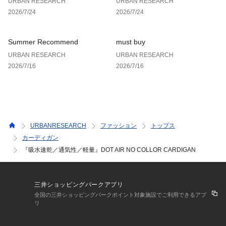
URBAN RESEARCH
URBAN RESEARCH
も快適です。特にアクティブなシーンでの着用に最適です。
2026/7/24
2026/7/24
・非常に軽い
軽量素材になっている為、持ち運びやすく、長時間の使用でも
Summer Recommend
must buy
体に負担がかかりにくいです。軽快な着心地が特徴で、夏場の
URBAN RESEARCH
URBAN RESEARCH
活動や移動に向いています。
2026/7/16
2026/7/16
・汗をすばやく蒸発
吸水性と速乾性が優れており、汗をかいても生地がすばやく乾
くため、常にドライな状態を保ちます。湿度の高い季節や、運
動時の汗による不快感を軽減します。
URBANRESEARCH
ファッション
トップス
・動きやすさをサポート
カーディガン
適度なストレッチ性を持つため、自由な動きを妨げず、アクテ
『吸水速乾／通気性／軽量』DOT AIR NO COLLOR CARDIGAN
ィブなシーンでも快適に着用できます。動きやすさと快適さを
兼ね備えているため、スポーツやアウトドア活動に適していま
す。
三井ショッピングパークアプリ
・イージーケア
全国の三井ショッピングパークポイント対象施設でご利用できるアプ
リ
シワになりにくい素材であり、旅行やアクティブなシーンでの
使用に便利です。持ち運びや収納が容易で、メンテナンスも簡