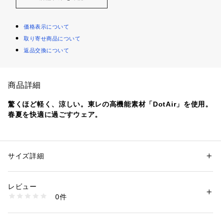
価格表示について
取り寄せ商品について
返品交換について
商品詳細
驚くほど軽く、涼しい。東レの高機能素材「DotAir」を使用。
春夏を快適に過ごすウェア。
高い通気性・速乾性を備えた東レの高機能素材「DotAir」を使
用したカーディガン。
同素材で展開しているジャケットをベースに衿を排したノーカ
サイズ詳細
性別：
メンズ
ラーデザイン。ミニマルで軽やかな印象に仕上げています。
カテゴリー：
ファッション
 ＞ 
トップス
 ＞ 
カーディガン
素材：複合繊維(ポリエステル)57% ポリエステル43%
汗ばむ季節でも快適な着用感をキープ。真夏の都市移動からリ
生産国：中国
レビュー
ゾート、アウトドア拠点回遊へとシームレスに対応します。
洗濯：-
0件
※詳しい洗濯方法については、商品の品質表示タグをご覧ください
商品番号：
1650000135684 
（モール）
裏地を省いた一重仕立てで、通気性と軽快さを最大限に引き出
FE26230-1050212 （ショップ）
した構造。