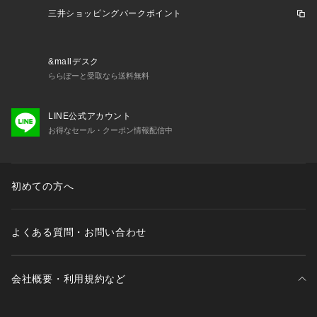
単です。
三井ショッピングパークポイント
【2026 Spring/Summer】【26SS】
&mallデスク
ららぽーと受取なら送料無料
※商品画像は、光の当たり具合やパソコンなどの閲覧環境によ
り、実際の色味と異なって見える場合がございます。予めご了
LINE公式アカウント
承ください。
お得なセール・クーポン情報配信中
※商品の色味の目安は、商
初めての方へ
よくある質問・お問い合わせ
会社概要・利用規約など