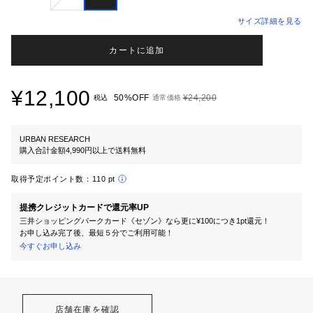
サイズ詳細を見る
カートに追加
¥12,100
50%OFF
¥24,200
税込
通常価格
URBAN RESEARCH
購入合計金額4,990円以上で送料無料
取得予定ポイント数：
110 pt
提携クレジットカードで還元率UP
三井ショッピングパークカード《セゾン》なら更に¥100につき1pt還元！
お申し込み完了後、最短５分でご利用可能！
今すぐお申し込み
店舗在庫を確認