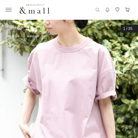
1
/
35