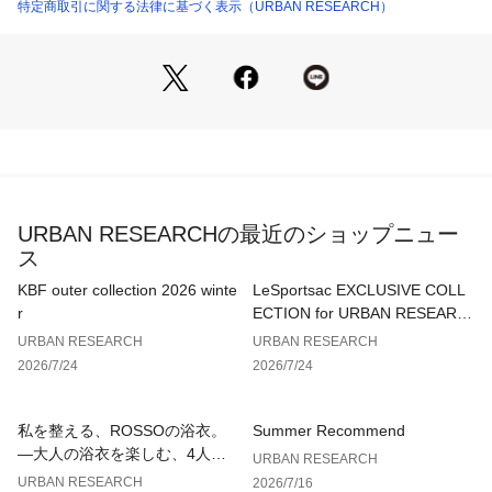
特定商取引に関する法律に基づく表示（URBAN RESEARCH）
※商品画像は、光の当たり具合やパソコンなどの閲覧環境によ
り、実際の色味と異なって見える場合がございます。予めご了
承ください。
※商品の色味の目安は、商品単体の画像をご参照ください。
▼お気に入り登録のおすすめ▼
お気に入り登録された商品は、マイページにて現在の価格情報
や在庫状況の確認が可能です。
お買い物リストの管理にぜひご利用ください。
URBAN RESEARCHの最近のショップニュー
ス
素材感
透け感 : なし
KBF outer collection 2026 winte
LeSportsac EXCLUSIVE COLL
伸縮性 : ややあり
r
ECTION for URBAN RESEARC
裏地 : なし
H
URBAN RESEARCH
URBAN RESEARCH
光沢 : なし
2026/7/24
2026/7/24
ポケット : なし
私を整える、ROSSOの浴衣。
Summer Recommend
—大人の浴衣を楽しむ、4人のT
URBAN RESEARCH
IPS—
URBAN RESEARCH
2026/7/16