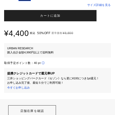
サイズ詳細を見る
カートに追加
¥4,400
50%OFF
¥8,800
税込
通常価格
URBAN RESEARCH
購入合計金額4,990円以上で送料無料
取得予定ポイント数：
40 pt
提携クレジットカードで還元率UP
三井ショッピングパークカード《セゾン》なら更に¥100につき1pt還元！
お申し込み完了後、最短５分でご利用可能！
今すぐお申し込み
店舗在庫を確認