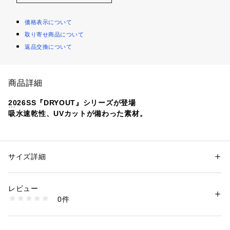
価格表示について
取り寄せ商品について
返品交換について
商品詳細
2026SS『DRYOUT』シリーズが登場
吸水速乾性、UVカットが備わった素材。
吸水速乾に特化した糸を使用。生地は厚みがあり、UVカット
も対応します。吸水速乾の機能があり春夏のアクティブシーン
からデイリーまで幅広くご着用いただけます。1枚で様になる
サイズ詳細
性別：
レディース
ユーティリティな５分袖Tシャツです。ワイドシルエットです
カテゴリー：
ファッション
 ＞ 
トップス
 ＞ 
Tシャツ・カットソー
素材：ポリエステル100%
が肩周りのデザインにこだわり、すっきりと見えるようにしま
生産国：中国
レビュー
した。裾に太めのテープを使用したドロスト仕様がポイントと
洗濯：-
0件
なっており、絞ることでコーディネートの幅が広がります。
※詳しい洗濯方法については、商品の品質表示タグをご覧ください
商品番号：
1650000135668 
（モール）
FE26230-2010112 （ショップ）
【2026 Spring/Summer】【26SS】