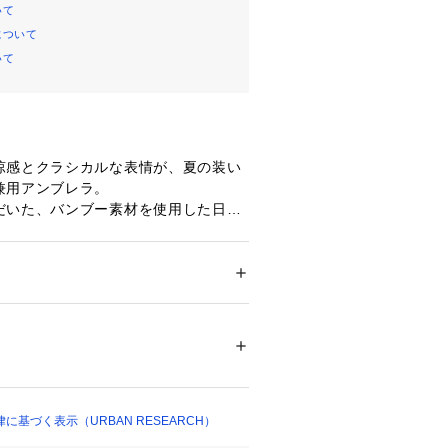
いて
について
いて
涼感とクラシカルな表情が、夏の装い
兼用アンブレラ。 
だいた、バンブー素材を使用した日傘
ル仕様になり、今シーズンも登場。 
の節の美しさと温もりが、手に取るた
を運んでくれます。 
共に99.9％以上、遮光遮熱と厳しい日
ション
 ＞ 
ファッション雑貨
 ＞ 
折りたたみ傘
00%
にも急な雨にも対応できる晴雨兼用タ
が変わりやすい日のお出かけも安心で
ついては、商品の品質表示タグをご覧くださ
たルックスを兼ね備えた、大人のため
35137 
（モール）
仕上げました。
01 （ショップ）
基づく表示（URBAN RESEARCH）
Summer】【26SS】