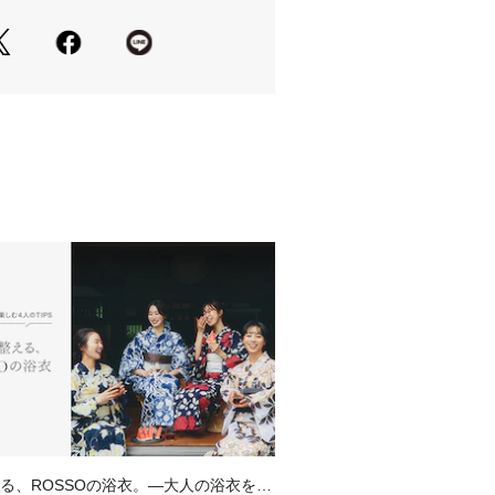
部分のプリント色が淡色部分に色移り
う現象が現れることがございます。
水加工を施しておりますが、長時間の
しい雨の際は、生地や縫い目から水が
ります。
いに関しましては、商品に付属のアテ
覧ください。
き式, 晴雨兼用
の当たり具合やパソコンなどの閲覧環
色味と異なって見える場合がございま
ださい。
安は、商品単体の画像をご参照くださ
のおすすめ▼
品は、マイページにて現在の価格情報
る、ROSSOの浴衣。—大人の浴衣を楽