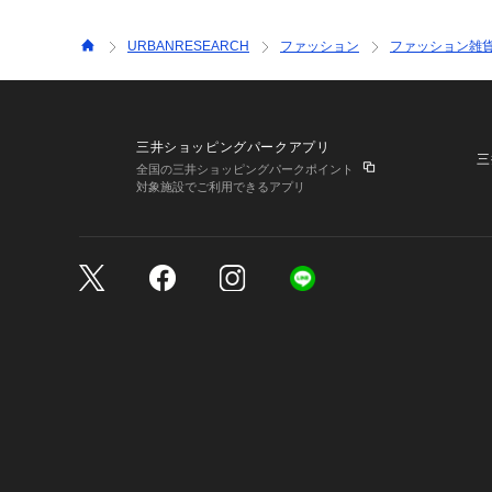
URBANRESEARCH
ファッション
ファッション雑
三井ショッピングパークアプリ
三
全国の三井ショッピングパークポイント
対象施設でご利用できるアプリ
三井不動産が展開する商
サイトのご利用上の注