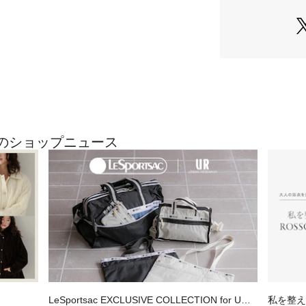
※傘の生地は濃色
する移行昇華とい
※傘生地に防水撥
雨中での使用や激
染み込むことがあ
※その他お取り扱
ンションタグをご
総重量 : 約280g
最近のショップニュース
仕様 : 長傘, 手開
※商品画像は、光
境により、実際の
す。予めご了承く
※商品の色味の目
い。
▼お気に入り登録
お気に入り登録商
LeSportsac EXCLUSIVE COLLECTION for URB
私を整え