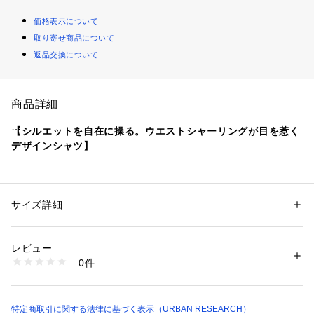
価格表示について
取り寄せ商品について
返品交換について
商品詳細
【シルエットを自在に操る。ウエストシャーリングが目を惹く
デザインシャツ】
・柔らかで落ち感のあるシャツ素材を採用し、肌離れの良さと
上品な佇まいを両立
・腰位置を高く見せるクロップド丈のデザインが、着るだけで
サイズ詳細
性別：
レディース
自然なスタイルアップを演出
カテゴリー：
ファッション
 ＞ 
トップス
 ＞ 
シャツ・ブラウス
素材：レーヨン71% ナイロン29%
・ウエストのシャーリングを絞れば、ふんわりとしたペプラム
生産国：中国
レビュー
シルエットに変化する2WAY仕様
洗濯：-
0件
※詳しい洗濯方法については、商品の品質表示タグをご覧ください
商品番号：
1650000134656 
（モール）
等身大の自分をより魅力的に見せてくれる、シルエットにこだ
AA26230-2032104 （ショップ）
わったストライプシャツ。クリアでシンプルなストライプ柄を
ベースに、サイドのリボンでウエストラインを調整できる遊び
特定商取引に関する法律に基づく表示（URBAN RESEARCH）