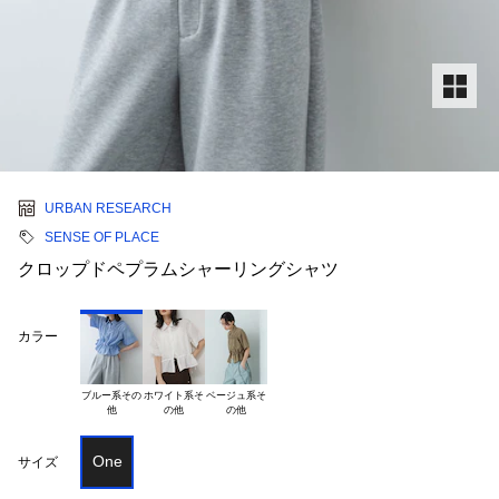
URBAN RESEARCH
SENSE OF PLACE
クロップドペプラムシャーリングシャツ
カラー
ブルー系その

ホワイト系そ

ベージュ系そ

One
サイズ