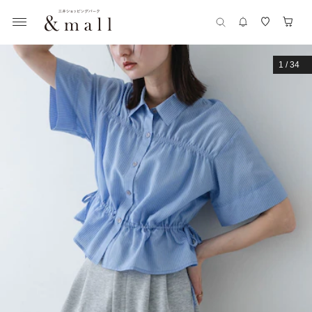
1
/
34