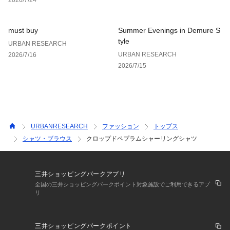
※商品画像は、光の当たり具合やパソコンなどの閲覧環境によ
り、実際の色味と異なって見える場合がございます。予めご了
承ください。
must buy
Summer Evenings in Demure S
※商品の色味の目安は、商品単体の画像をご参照ください。
tyle
URBAN RESEARCH
URBAN RESEARCH
2026/7/16
▼お気に入り登録のおすすめ▼
2026/7/15
お気に入り登録された商品は、マイページにて現在の価格情報
や在庫状況の確認が可能です。
お買い物リストの管理にぜひご利用ください。
素材感
透け感 : ややあり(WHITE, BLU×WHT)
URBANRESEARCH
ファッション
トップス
伸縮性 : なし
シャツ・ブラウス
クロップドペプラムシャーリングシャツ
裏地 : なし
光沢 : なし
ポケット : なし
三井ショッピングパークアプリ
全国の三井ショッピングパークポイント対象施設でご利用できるアプ
リ
三井ショッピングパークポイント