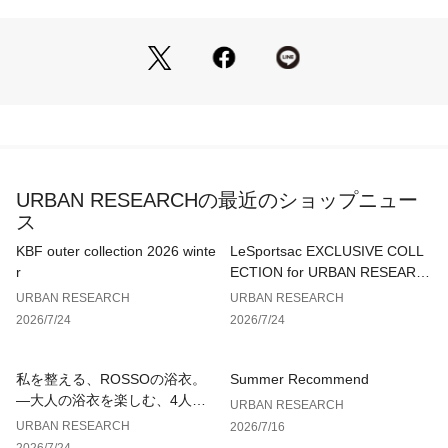
心をプラスしました。シャーリングを寄せてメリハリのあるペ
プラムシルエットを楽しんだり、あえて緩めてリラックス感を
漂わせたりと、その日の気分で表情を変えられるのが魅力。コ
ンパクトな丈感はハイウエストのボトムスとも相性抜群で、自
分らしい洗練されたバランスを叶えてくれます。
【-Styleform-シリーズ】
自信は、シルエットから作れる。-Styleform-
Styleformが、あなたの「なりたい姿」を形にする
URBAN RESEARCHの最近のショップニュー
背筋を伸ばし、新しい毎日へ。
ス
【2026 Spring/Summer】【26SS】
KBF outer collection 2026 winte
LeSportsac EXCLUSIVE COLL
r
ECTION for URBAN RESEARC
※この商品は、デザイン上モノフィラメント糸を使用していま
H
URBAN RESEARCH
URBAN RESEARCH
す。糸の特性上ザラザラした肌触りがあり、肌に触れますと赤
2026/7/24
2026/7/24
くなる場合があります。特に肌が弱い方や汗をかきますと顕著
になります。直接肌には着用せず、下に1枚着用することをお
勧めいたします。
私を整える、ROSSOの浴衣。
Summer Recommend
※素材や編み方の性質上、引っ掛け、引っ掛かりが起きやすい
—大人の浴衣を楽しむ、4人のT
URBAN RESEARCH
性質をもっています。お取り扱いにはご注意ください。
IPS—
URBAN RESEARCH
2026/7/16
2026/7/24