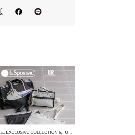
Summer】【26SS】
の当たり具合やパソコンなどの閲覧環
色味と異なって見える場合がございま
ださい。
安は、商品単体の画像をご参照くださ
のおすすめ▼
れた商品は、マイページにて現在の価
の確認が可能です。
管理にぜひご利用ください。
sac EXCLUSIVE COLLECTION for URB