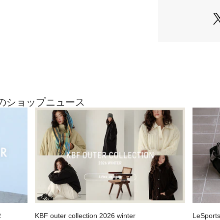
【2026 Spring/
※商品画像は、光
境により、実際の
す。予めご了承く
※商品の色味の目
い。
▼お気に入り登録
最近のショップニュース
お気に入り登録さ
格情報や在庫状況
お買い物リストの
素材感
透け感 : ややあり
伸縮性 : ややあり
裏地 : なし
光沢 : なし
ポケット : なし
R
KBF outer collection 2026 winter
LeSport