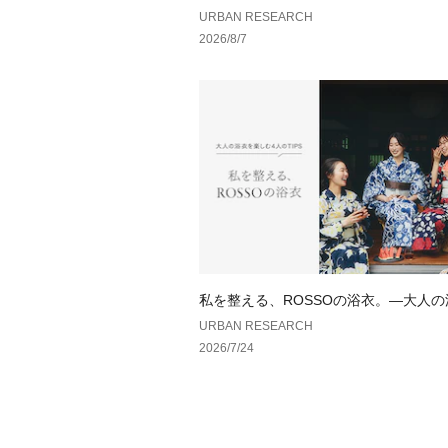
URBAN RESEARCH
2026/8/7
私を整える、ROSSOの浴衣。—大人
しむ、4人のTIPS—
URBAN RESEARCH
2026/7/24