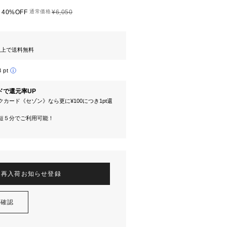
40%OFF
通常価格
¥6,050
円以上で送料無料
3 pt
ドで還元率UP
カード《セゾン》なら更に¥100につき1pt還
短５分でご利用可能！
再入荷お知らせ登録
を確認