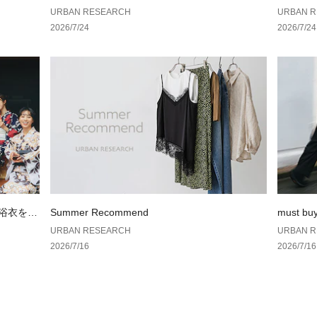
AN RES
URBAN RESEARCH
URBAN 
2026/7/24
2026/7/24
の浴衣を楽
Summer Recommend
must bu
URBAN RESEARCH
URBAN 
2026/7/16
2026/7/16