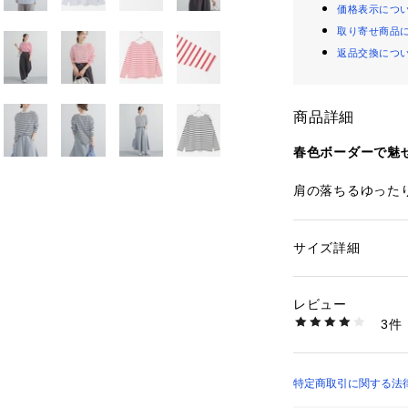
価格表示につ
取り寄せ商品
返品交換につ
商品詳細
春色ボーダーで魅
肩の落ちるゆった
い絶妙なサイズ感
カジュアルアイテ
生地には滑らかで
サイズ詳細
性別：
レディース
用し、肌あたりが
カテゴリー：
ファッ
素材：綿100%
カーディガンやジ
生産国：中国
レビュー
グシーズン活躍し
洗濯：-
3件
着るだけで雰囲気
※詳しい洗濯方法に
い
ーのカットソーは
商品番号：
16500001
トにマッチする必
DR26130-201170
デイリーコーデに
特定商取引に関する法律に
す。