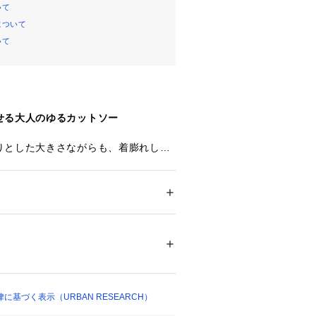
いて
について
いて
せる大人のゆるカットソー
りとした大きさながらも、着膨れしな
に設定することで、スマートな大人の
ムに仕上げました。
程よくふっくらとしたコットン地を使
良く快適な着心地を実現。
ション
 ＞ 
トップス
 ＞ 
Tシャツ・カットソー
ャケットの中にも着込みやすく、ロン
ます。
を作ってくれる春らしいカラーボーダ
ついては、商品の品質表示タグをご覧くださ
、デニムやスカートなど様々なテイス
34063 
（モール）
須アイテム。
2 （ショップ）
さりげない彩りを添えてくれる一枚で
基づく表示（URBAN RESEARCH）