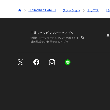
URBANRESEARCH
ファッション
トップス
T
三井ショッピングパークアプリ
三
全国の三井ショッピングパークポイント
対象施設でご利用できるアプリ
三井不動産が展開する商
サイトのご利用上の注