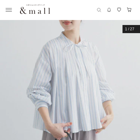
1
/
27