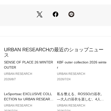
なせる、着回し力の高いアイテムです。
【2026 Spring/Summer】【26SS】
※この商品は、強い力がかかると、破れる場合があります。着
用時は、他のものとの引っ掛けにご注意ください。
※商品画像は、光の当たり具合やパソコンなどの閲覧環境によ
り、実際の色味と異なって見える場合がございます。予めご了
URBAN RESEARCHの最近のショップニュー
承ください。
ス
※商品の色味の目安は、商品単体の画像をご参照ください。
SENSE OF PLACE 26:WINTER
KBF outer collection 2026 winte
▼お気に入り登録のおすすめ▼
OUTER
r
お気に入り登録された商品は、マイページにて現在の価格情報
URBAN RESEARCH
URBAN RESEARCH
や在庫状況の確認が可能です。
2026/8/7
2026/7/24
お買い物リストの管理にぜひご利用ください。
素材感
LeSportsac EXCLUSIVE COLL
私を整える、ROSSOの浴衣。
透け感 : ややあり
ECTION for URBAN RESEARC
—大人の浴衣を楽しむ、4人のT
伸縮性 : なし
H
IPS—
URBAN RESEARCH
URBAN RESEARCH
裏地 : なし
2026/7/24
2026/7/24