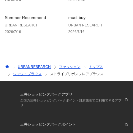
光沢 : なし
ポケット : なし
Summer Recommend
must buy
URBAN RESEARCH
URBAN RESEARCH
2026/7/16
2026/7/16
URBANRESEARCH
ファッション
トップス
シャツ・ブラウス
ストライプリボンフレアブラウス
三井ショッピングパークアプリ
全国の三井ショッピングパークポイント対象施設でご利用できるアプ
リ
三井ショッピングパークポイント