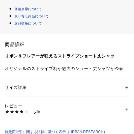
価格表示について
取り寄せ商品について
返品交換について
商品詳細
リボン＆フレアーが映えるストライプショート丈シャツ
オリジナルのストライプ柄が魅力のショート丈シャツが今春も
登場。
綿ナイロン素材を使用し、軽やかでハリ感のある仕上がりにな
りました。
サイズ詳細
性別：
レディース
タックとフレアーを贅沢に取り入れた立体的なシルエットが特
カテゴリー：
ファッション
 ＞ 
トップス
 ＞ 
シャツ・ブラウス
素材：綿85% ナイロン15%
徴で、シンプルながらも華やかさのある一枚。
生産国：中国
レビュー
ショート丈のデザインはハイウエストのボトムスと好相性で、
洗濯：-
5件
スタイルアップ効果も期待できます。
※詳しい洗濯方法については、商品の品質表示タグをご覧ください
商品番号：
1650000133970 
（モール）
フロントにはリボンをあしらい、甘すぎず程よく女性らしいア
DR26130-2030605 （ショップ）
クセントをプラス。
リボンを結んでフェミニンに、軽く結んでカジュアルにも着こ
特定商取引に関する法律に基づく表示（URBAN RESEARCH）