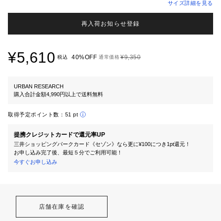
サイズ詳細を見る
再入荷お知らせ登録
¥5,610
40%OFF
¥9,350
税込
通常価格
URBAN RESEARCH
購入合計金額4,990円以上で送料無料
取得予定ポイント数：
51 pt
提携クレジットカードで還元率UP
三井ショッピングパークカード《セゾン》なら更に¥100につき1pt還元！
お申し込み完了後、最短５分でご利用可能！
今すぐお申し込み
店舗在庫を確認