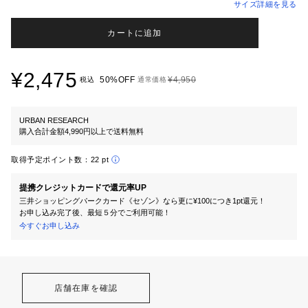
サイズ詳細を見る
カートに追加
¥2,475
50%OFF
¥4,950
税込
通常価格
URBAN RESEARCH
購入合計金額4,990円以上で送料無料
取得予定ポイント数：
22 pt
提携クレジットカードで還元率UP
三井ショッピングパークカード《セゾン》なら更に¥100につき1pt還元！
お申し込み完了後、最短５分でご利用可能！
今すぐお申し込み
店舗在庫を確認