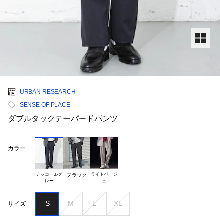
URBAN RESEARCH
SENSE OF PLACE
ダブルタックテーパードパンツ
カラー
チャコールグ

ライトベージ

ブラック
S
M
L
XL
サイズ