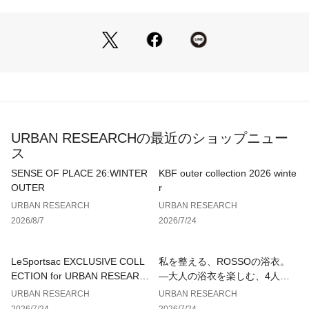
た肌触りで、ロングシーズン快適に過ごせる素材感です。
styling
シンプルなロゴニットや起毛感のあるVネックプルオーバーと
合わせた、リラックス感のある都会的なカジュアルスタイルが
おすすめです。ヘリンボーン柄のシャツジャケットを羽織れ
ば、素材のコントラストが際立つ洗練された大人カジュアル
に。足元はレザーローファーやクリーンなスニーカーで、シル
エットの美しさを引き立てるのが旬な着こなしです。
URBAN RESEARCHの最近のショップニュー
ス
【シリーズアイテム】
AA26130-1043003 ダブルタックワイドパンツ
SENSE OF PLACE 26:WINTER
KBF outer collection 2026 winte
OUTER
r
【2026 Spring/Summer】【26SS】
URBAN RESEARCH
URBAN RESEARCH
2026/8/7
2026/7/24
※この商品は素材の性質上、摩擦(特に湿った状態での摩擦)に
より、他の物に色移りすることがありますのでご注意くださ
い。
LeSportsac EXCLUSIVE COLL
私を整える、ROSSOの浴衣。
※その他お取り扱いに関しましては、商品に付属のアテンショ
ECTION for URBAN RESEARC
—大人の浴衣を楽しむ、4人のT
ンタグをご覧ください。
H
IPS—
URBAN RESEARCH
URBAN RESEARCH
2026/7/24
2026/7/24