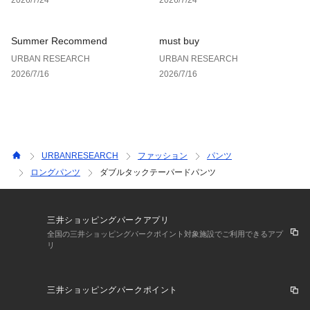
※商品画像は、光の当たり具合やパソコンなどの閲覧環境によ
り、実際の色味と異なって見える場合がございます。予めご了
承ください。
Summer Recommend
must buy
※商品の色味の目安は、商品単体の画像をご参照ください。
URBAN RESEARCH
URBAN RESEARCH
2026/7/16
2026/7/16
▼お気に入り登録のおすすめ▼
お気に入り登録された商品は、マイページにて現在の価格情報
や在庫状況の確認が可能です。
お買い物リストの管理にぜひご利用ください。
素材感
URBANRESEARCH
ファッション
パンツ
透け感 : なし
ロングパンツ
ダブルタックテーパードパンツ
伸縮性 : ややあり
裏地 : なし
光沢 : なし
三井ショッピングパークアプリ
ポケット : あり
全国の三井ショッピングパークポイント対象施設でご利用できるアプ
リ
三井ショッピングパークポイント