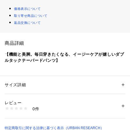
価格表示について
取り寄せ商品について
返品交換について
商品詳細
【機能と美脚。毎日穿きたくなる、イージーケアが嬉しいダブ
ルタックテーパードパンツ】
・ウエストにあしらったダブルタックにより、腰回りにゆとり
が生まれ、履心地を非常に快適に仕上げています。
・裾に向かって細くなるテーパードシルエットを採用。ルーズ
サイズ詳細
性別：
メンズ
になりすぎず、すっきりとクリーンな印象で着用いただけま
カテゴリー：
ファッション
 ＞ 
パンツ
 ＞ 
ロングパンツ
素材：ポリエステル76% レーヨン20% ポリウレタン4%
す。
生産国：中国
レビュー
・忙しい毎日に嬉しいイージーケア機能付き。シワになりにく
洗濯：-
0件
く、ご自宅でのお手入れも簡単です。
※詳しい洗濯方法については、商品の品質表示タグをご覧ください
商品番号：
1650000133257 
（モール）
AA26130-1043002 （ショップ）
material
春らしいドライタッチなイージーケア生地を採用。さらりとし
特定商取引に関する法律に基づく表示（URBAN RESEARCH）