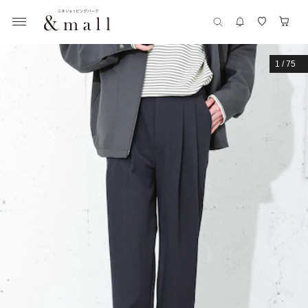
1
/
75