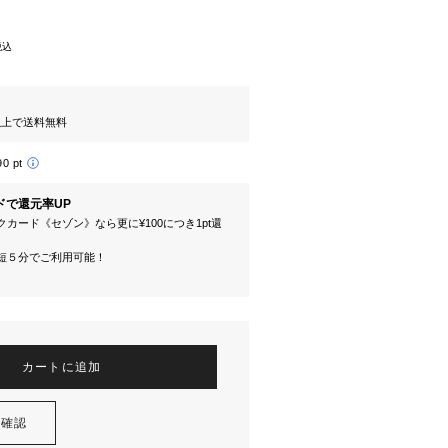
税込
円以上で送料無料
90 pt
ドで還元率UP
カード《セゾン》なら更に¥100につき1pt還
短５分でご利用可能！
カートに追加
を確認