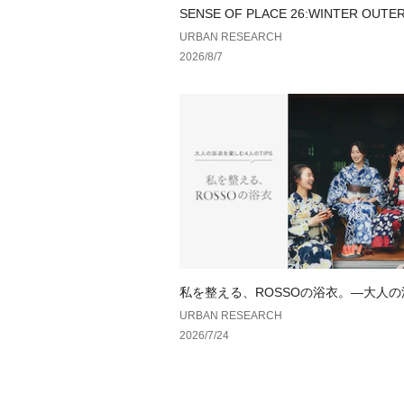
SENSE OF PLACE 26:WINTER OUTE
URBAN RESEARCH
2026/8/7
私を整える、ROSSOの浴衣。—大人
しむ、4人のTIPS—
URBAN RESEARCH
2026/7/24