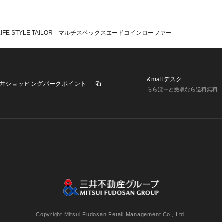
LIFE STYLE TAILOR マルチスペックスエードコインローファー
&mallデスク
井ショッピングパークポイント
ららぽーと受取なら送料無料
業施設一覧
三井不動産が展開する商業施設への出店をご検討の方へ
意
個人情報保護方針
個人情報の取り扱いについて
利用者情
Copyright Mitsui Fudosan Retail Management Co., Ltd.