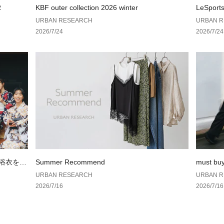
す。予めご了承く
R
KBF outer collection 2026 winter
LeSport
※商品の色味の目
AN RES
URBAN RESEARCH
URBAN 
い。
2026/7/24
2026/7/24
▼お気に入り登録
お気に入り登録さ
格情報や在庫状況
お買い物リストの
の浴衣を楽
Summer Recommend
must bu
URBAN RESEARCH
URBAN 
2026/7/16
2026/7/16