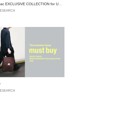
ださい。
sac EXCLUSIVE COLLECTION for URB
安は、商品単体の画像をご参照くださ
EARCH
RESEARCH
のおすすめ▼
れた商品は、マイページにて現在の価
の確認が可能です。
管理にぜひご利用ください。
y
RESEARCH