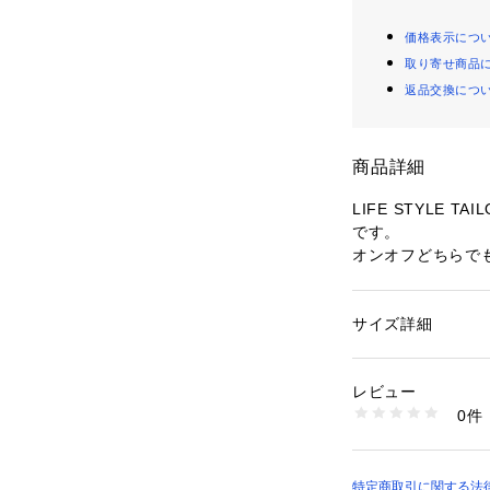
価格表示につ
取り寄せ商品
返品交換につ
商品詳細
LIFE STYLE 
です。
オンオフどちらで
インを採用。
イタリア製クッシ
とで非常に柔らか
サイズ詳細
性別：
メンズ
備えている、軽や
カテゴリー：
シュー
素材：アッパー : 牛
っております。
生産国：日本
レビュー
踵部と履き口周り
洗濯：-
0件
も疲れづらく快適
※詳しい洗濯方法に
い
カジュアルなスタ
商品番号：
16500001
DT26130-114010
【LIFE STYLE
特定商取引に関する法律に