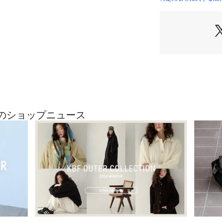
「LIFE STYLE
新たなエッセンス
す。
日々の暮らしの一
私たちURBAN RE
たいという想いか
【2026 Spring/
※この商品は、天
摩擦等で若干色落
最近のショップニュース
※サイズ詳細は、
めご了承ください
※靴箱破損につき
り出荷させていた
い。
重量(片足) : 約440
※商品画像は、光
境により、実際の