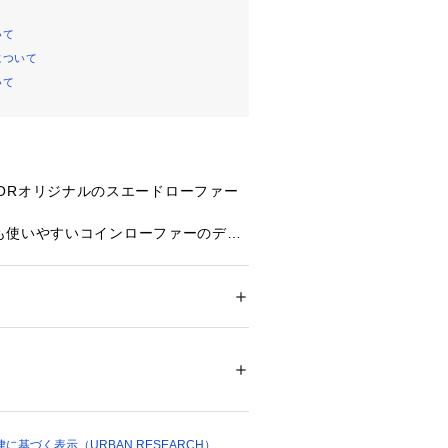
いて
について
いて
TAILORオリジナルのスエードローファー
も使いやすいコインローファーのデザ
ョンラバーアウトソールを使用するこ
くクッションがありグリップ力も兼ね
かに走れるような機能性シューズとな
ズ
 ＞ 
ドレスシューズ
革(スエード)ソール : 合成ゴム
のクッション仕様で長時間履いていて
な履き心地で、ビジネスだけではなく
ついては、商品の品質表示タグをご覧くださ
イリングでもおすすめな一足です。
33217 
（モール）
3 （ショップ）
 TAILOR / ライフスタイルテイラー】
基づく表示（URBAN RESEARCH）