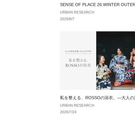
SENSE OF PLACE 26:WINTER OUTE
URBAN RESEARCH
2026/8/7
私を整える、ROSSOの浴衣。—大人
しむ、4人のTIPS—
URBAN RESEARCH
2026/7/24