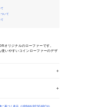
いて
について
いて
TAILORオリジナルのローファーです。
も使いやすいコインローファーのデザ
ョンラバーアウトソールを使用するこ
くクッションがありグリップ力も兼ね
かに走れるような機能性シューズとな
ズ
 ＞ 
ドレスシューズ
革ソール : 合成ゴム
のクッション仕様で長時間履いていて
な履き心地で、ビジネスだけではなく
イリングでもおすすめな一足です。
ついては、商品の品質表示タグをご覧くださ
33214 
（モール）
 TAILOR / ライフスタイルテイラー】
2 （ショップ）
 TAILOR」は私たちが提案する暮らしの
基づく表示（URBAN RESEARCH）