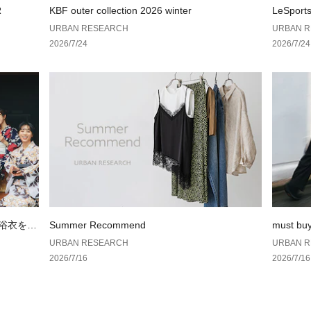
※商品の色味の目
R
KBF outer collection 2026 winter
LeSport
い。
AN RES
URBAN RESEARCH
URBAN 
2026/7/24
2026/7/24
▼お気に入り登録
お気に入り登録さ
格情報や在庫状況
お買い物リストの
の浴衣を楽
Summer Recommend
must bu
URBAN RESEARCH
URBAN 
2026/7/16
2026/7/16