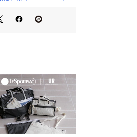
としてスタートしたドレスラインで
部であるビジネスライフにおいても、
SEARCH DOORSが“仕立て役”を担い
ら名付けました。
Summer】【26SS】
然皮革を使用しておりますので、汗・
ちすることがあります。
当社が独自で計測したサイズです。予
。
ましては、商品に不良が無い場合に限
だいております。予めご了承くださ
g
の当たり具合やパソコンなどの閲覧環
色味と異なって見える場合がございま
ださい。