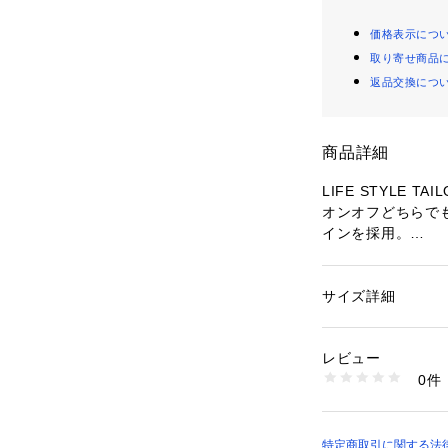
価格表示につ
取り寄せ商品
返品交換につ
商品詳細
LIFE STYLE 
オンオフどちらで
インを採用。
イタリア製クッシ
とで非常に柔らか
備えている、軽や
サイズ詳細
性別：
メンズ
っております。
カテゴリー：
シュー
素材：アッパー : 牛
踵部と履き口周り
生産国：日本
レビュー
も疲れづらく快適
洗濯：-
0件
カジュアルなスタ
※詳しい洗濯方法に
い
商品番号：
16500001
【LIFE STYLE
DT26130-114010
「LIFE STYLE
特定商取引に関する法律に