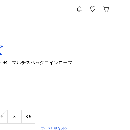
CH
OR
 TAILOR マルチスペックコインローフ
.5
8
8.5
サイズ詳細を見る