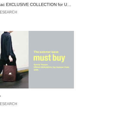
安は、商品単体の画像をご参照くださ
sac EXCLUSIVE COLLECTION for URB
EARCH
RESEARCH
のおすすめ▼
れた商品は、マイページにて現在の価
の確認が可能です。
管理にぜひご利用ください。
y
RESEARCH