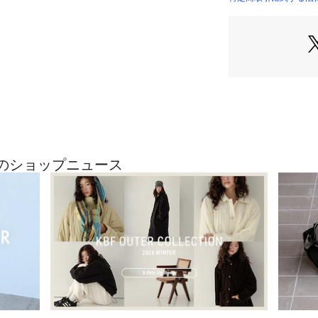
新たなエッセンス
す。
日々の暮らしの一
私たちURBAN RE
たいという想いか
【2026 Spring/
※この商品は、天
摩擦等で若干色落
※サイズ詳細は、
最近のショップニュース
めご了承ください
※靴箱破損につき
り出荷させていた
い。
重量(片足) : 約400
※商品画像は、光
境により、実際の
す。予めご了承く