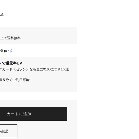
税込
円以上で送料無料
90 pt
ドで還元率UP
カード《セゾン》なら更に¥100につき1pt還
短５分でご利用可能！
カートに追加
を確認