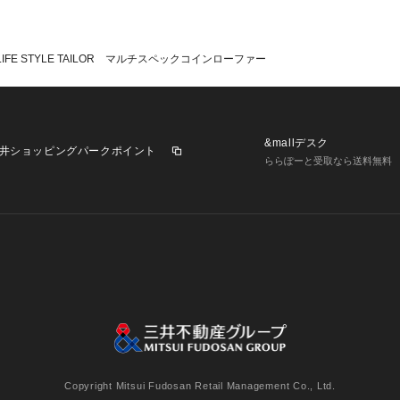
LIFE STYLE TAILOR マルチスペックコインローファー
&mallデスク
井ショッピングパークポイント
ららぽーと受取なら送料無料
業施設一覧
三井不動産が展開する商業施設への出店をご検討の方へ
意
個人情報保護方針
個人情報の取り扱いについて
利用者情
Copyright Mitsui Fudosan Retail Management Co., Ltd.