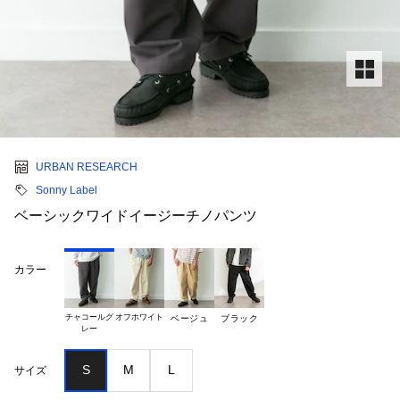
URBAN RESEARCH
Sonny Label
ベーシックワイドイージーチノパンツ
カラー
チャコールグ

オフホワイト
ベージュ
ブラック
S
M
L
サイズ