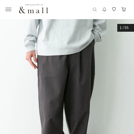
1
/
55