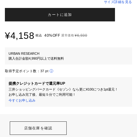
サイズ詳細を見る
カートに追加
¥4,158
40%OFF
¥6,930
税込
通常価格
URBAN RESEARCH
購入合計金額4,990円以上で送料無料
取得予定ポイント数：
37 pt
提携クレジットカードで還元率UP
三井ショッピングパークカード《セゾン》なら更に¥100につき1pt還元！
お申し込み完了後、最短５分でご利用可能！
今すぐお申し込み
店舗在庫を確認