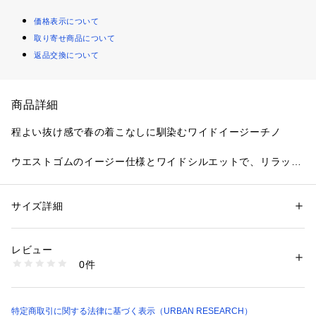
価格表示について
取り寄せ商品について
返品交換について
商品詳細
程よい抜け感で春の着こなしに馴染むワイドイージーチノ
ウエストゴムのイージー仕様とワイドシルエットで、リラック
ス感のある履き心地を実現したチノパンツです。程よい厚みの
生地感で春の一枚着に合わせやすく、動きやすさ重視の日常使
いにぴったりです。
サイズ詳細
性別：
メンズ
シンプルなデザインでトップスを選ばず、シャツをタックイン
カテゴリー：
ファッション
 ＞ 
パンツ
 ＞ 
ロングパンツ
素材：綿100%
してきれいめにまとめることも、スウェットやカットソーと合
生産国：中国
レビュー
わせてカジュアルに着崩すこともできます。裾にかけてほどよ
洗濯：-
0件
くテーパードするため、スニーカーやローファーとも相性が良
※詳しい洗濯方法については、商品の品質表示タグをご覧ください
商品番号：
1650000132961 
（モール）
いです。
LA26130-1040101 （ショップ）
ベーシックなベージュやブラックから淡色まで揃っており、春
のコーディネートに取り入れやすい一本です。休日の外出や通
特定商取引に関する法律に基づく表示（URBAN RESEARCH）