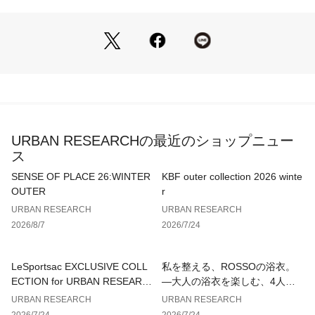
勤のカジュアルデーに気軽に使える万能パンツをお探しの方に
おすすめします。
【2026 Spring/Summer】【26SS】
※商品画像は、光の当たり具合やパソコンなどの閲覧環境によ
り、実際の色味と異なって見える場合がございます。予めご了
承ください。
※商品の色味の目安は、商品単体の画像をご参照ください。
URBAN RESEARCHの最近のショップニュー
ス
▼お気に入り登録のおすすめ▼
お気に入り登録された商品は、マイページにて現在の価格情報
SENSE OF PLACE 26:WINTER
KBF outer collection 2026 winte
や在庫状況の確認が可能です。
OUTER
r
お買い物リストの管理にぜひご利用ください。
URBAN RESEARCH
URBAN RESEARCH
2026/8/7
2026/7/24
素材感
透け感 : なし
伸縮性 : ややあり
LeSportsac EXCLUSIVE COLL
私を整える、ROSSOの浴衣。
裏地 : なし
ECTION for URBAN RESEARC
—大人の浴衣を楽しむ、4人のT
光沢 : なし
H
IPS—
URBAN RESEARCH
URBAN RESEARCH
ポケット : あり
2026/7/24
2026/7/24