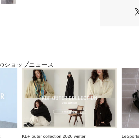
【Styling point】
カジュアルなデニ
ンツスタイルや、
季節を問わずオー
【2026 Spring/
※現在の染色技術
の使用でも若干の
い。
最近のショップニュース
※消毒液をご使用
が濡れたままの状
液の成分により表
可能性があります
す。
※その他お取り扱
ンションタグをご
※A3サイズ収納可
総重量 : 約710g
R
KBF outer collection 2026 winter
LeSport