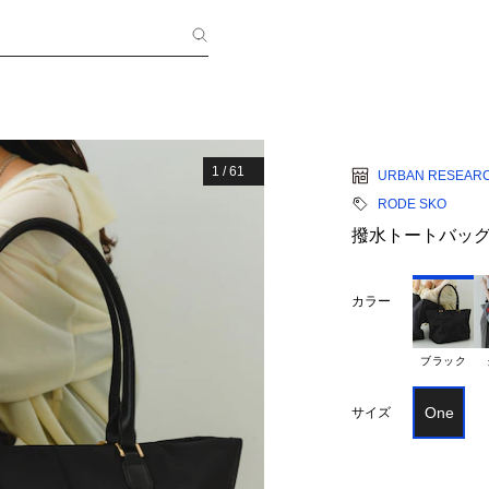
1
/
61
URBAN RESEAR
RODE SKO
撥水トートバッ
カラー
ブラック
One
サイズ