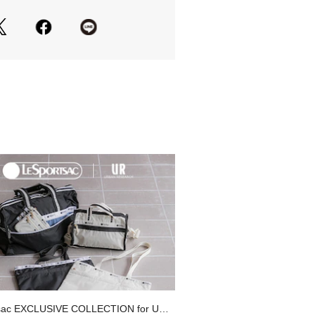
ムスタイルはもちろん、きれいめなパ
シンプルなワンピースにもおすすめ。
ルシーズン活躍してくれます。
Summer】【26SS】
では、自然光及び照明等により、通常
変退色は避けらません。ご了承くださ
の際、消毒液が乾いていない状態や手
態、消毒液自体がついてしまうと消毒
面が変質してしまい、色移りや変色の
、ご使用の際は十分ご注意お願いしま
いに関しましては、商品に付属のアテ
覧ください。
能
sac EXCLUSIVE COLLECTION for URB