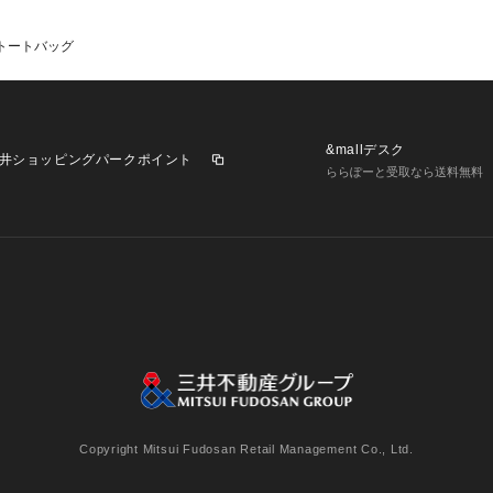
トートバッグ
&mallデスク
井ショッピングパークポイント
ららぽーと受取なら送料無料
業施設一覧
三井不動産が展開する商業施設への出店をご検討の方へ
意
個人情報保護方針
個人情報の取り扱いについて
利用者情
Copyright Mitsui Fudosan Retail Management Co., Ltd.