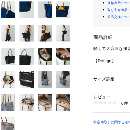
価格表示につ
取り寄せ商品
返品交換につ
商品詳細
軽くて大容量な撥
【Design】
軽くて持ちやすい
バッグ。
素材には、水や汚
サイズ詳細
性別：
レディース
す。柔らかく、く
カテゴリー：
バッグ
素材：本体 : ポリエ
の日でも安心して
生産国：中国
レビュー
シンプルで飽きの
洗濯：-
0件
がアクセント。大
※詳しい洗濯方法に
い
楽に入る大容量サ
商品番号：
16500001
バッグとしても活
XX26111-222250
出し入れもスムー
特定商取引に関する法律に